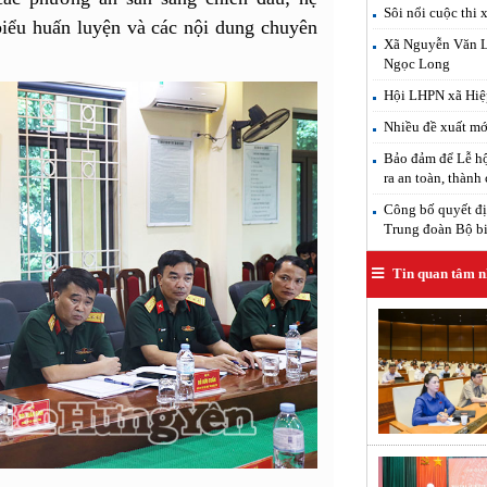
Sôi nổi cuộc thi 
 biểu huấn luyện và các nội dung chuyên
Xã Nguyễn Văn Lin
Ngọc Long
Hội LHPN xã Hiệp
Nhiều đề xuất mới
Bảo đảm để Lễ hộ
ra an toàn, thành
Công bố quyết đị
Trung đoàn Bộ b
Tin quan tâm n