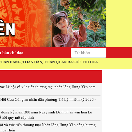
 bản chỉ đạo
, TOÀN DÂN, TOÀN QUÂN RA SỨC THI ĐUA THỰC HIỆN THẮNG LỢI NGH
ạc Lễ hội và xúc tiến thương mại nhãn lồng Hưng Yên năm
p Hội Cựu Công an nhân dân phường Trà Lý nhiệm kỳ 2026 -
t động kỷ niệm 300 năm Ngày sinh Danh nhân văn hóa Lê
ễ hội quy mô cấp tỉnh
ội và xúc tiến thương mại Nhãn lồng Hưng Yên dâng hương
 chùa Hiến