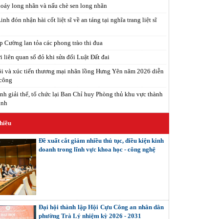
xoáy long nhãn và nấu chè sen long nhãn
h đón nhận hài cốt liệt sĩ về an táng tại nghĩa trang liệt sĩ
 Cường lan tỏa các phong trào thi đua
 liên quan sổ đỏ khi sửa đổi Luật Đất đai
i và xúc tiến thương mại nhãn lồng Hưng Yên năm 2026 diễn
 công
nh giải thể, tổ chức lại Ban Chỉ huy Phòng thủ khu vực thành
inh
hiều
Đề xuất cắt giảm nhiều thủ tục, điều kiện kinh
doanh trong lĩnh vực khoa học - công nghệ
Đại hội thành lập Hội Cựu Công an nhân dân
phường Trà Lý nhiệm kỳ 2026 - 2031