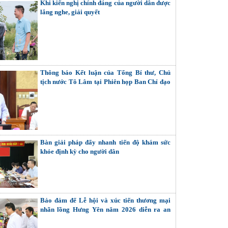
Khi kiến nghị chính đáng của người dân được
lắng nghe, giải quyết
Thông báo Kết luận của Tổng Bí thư, Chủ
tịch nước Tô Lâm tại Phiên họp Ban Chỉ đạo
Trung ương thực hiện Nghị quyết số 57-
NQ/TW
Bàn giải pháp đẩy nhanh tiến độ khám sức
khỏe định kỳ cho người dân
Bảo đảm để Lễ hội và xúc tiến thương mại
nhãn lồng Hưng Yên năm 2026 diễn ra an
toàn, thành công