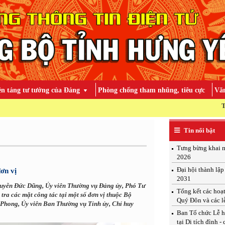
ền tảng tư tưởng của Đảng
Phòng chống tham nhũng, tiêu cực
Văn
TOÀN ĐẢNG
Tin nổi bật
Tưng bừng khai m
2026
Đại hội thành lậ
ơn vị
2031
guyễn Đức Dũng, Ủy viên Thường vụ Đảng ủy, Phó Tư
Tổng kết các hoạ
ra các mặt công tác tại một số đơn vị thuộc Bộ
Quý Đôn và các l
 Phong, Ủy viên Ban Thường vụ Tỉnh ủy, Chỉ huy
Ban Tổ chức Lễ h
tại Di tích đình -