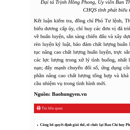
Đại tá Trịnh Hồng Phong, Ủy viên Ban T
CHQS tỉnh phát biểu t
Kết luận kiểm tra, đồng chí Phó Tư lệnh,
biểu dương cấp ủy, chỉ huy các đơn vị đã tri
về huấn luyện, sẵn sàng chiến đấu và xây dựn
rèn luyện kỷ luật, bảo đảm chất lượng huấn 
tục nâng cao chất lượng huấn luyện, trực sẵ
các lực lượng trong xử lý tình huống, nhất 
nạn; đẩy mạnh chuyển đổi số, ứng dụng côn
phần nâng cao chất lượng tổng hợp và khả
cầu nhiệm vụ trong tình hình mới.
Nguồn: Baohungyen.vn
Tin liên quan
Công bố quyết định giải thể, tổ chức lại Ban Chỉ huy 