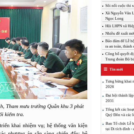
Sôi nổi cuộc thi 
Xã Nguyễn Văn Linh
Ngọc Long
Hội LHPN xã Hiệp
Nhiều đề xuất mới
Bảo đảm để Lễ hộ
ra an toàn, thành
Công bố quyết địn
Trung đoàn Bộ b
Tin mới
Tưng bừng khai m
2026
Đại hội thành lậ
2031
nh, Tham mưu trưởng Quân khu 3 phát
Tổng kết các hoạ
ổi kiểm tra.
Quý Đôn và các l
Ban Tổ chức Lễ h
 triển khai nhiệm vụ; hệ thống văn kiện
tại Di tích đình -
 các phương án sẵn sàng chiến đấu; hệ