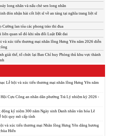
xoáy long nhãn và nấu chè sen long nhãn
 đón nhận hài cốt liệt sĩ về an táng tại nghĩa trang liệt sĩ
 Cường lan tỏa các phong trào thi đua
 liên quan sổ đỏ khi sửa đổi Luật Đất đai
i và xúc tiến thương mại nhãn lồng Hưng Yên năm 2026 diễn
 công
h giải thể, tổ chức lại Ban Chỉ huy Phòng thủ khu vực thành
inh
ạc Lễ hội và xúc tiến thương mại nhãn lồng Hưng Yên năm
p Hội Cựu Công an nhân dân phường Trà Lý nhiệm kỳ 2026 -
t động kỷ niệm 300 năm Ngày sinh Danh nhân văn hóa Lê
ễ hội quy mô cấp tỉnh
ội và xúc tiến thương mại Nhãn lồng Hưng Yên dâng hương
 chùa Hiến