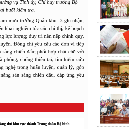
hường vụ Tỉnh ủy, Chỉ huy trưởng Bộ
ại buổi kiểm tra.
 Tham mưu trưởng Quân khu 3 ghi nhận,
ển khai nghiêm túc các chỉ thị, kế hoạch
g lực lượng; duy trì nền nếp chính quy,
luyện. Đồng chí yêu cầu các đơn vị tiếp
n sàng chiến đấu; phối hợp chặt chẽ với
là phòng, chống thiên tai, tìm kiếm cứu
g nghệ trong huấn luyện, quản lý, góp
 năng sẵn sàng chiến đấu, đáp ứng yêu
Phòng thủ khu vực thành Trung đoàn Bộ binh