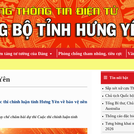
ền tảng tư tưởng của Đảng
Phòng chống tham nhũng, tiêu cực
Văn
TOÀ
Yên
Tin nổi bật
Sắp xét xử cựu T
Chủ tịch Quốc h
 thi chính luận tỉnh Hưng Yên về bảo vệ nền
Tổng Bí thư, Chủ
Australia
Thông cáo đặc bi
 chế chấm bài dự thi Cuộc thi chính luận tỉnh
Tưng bừng khai m
2026