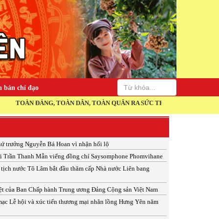
 bản chỉ đạo
N ĐẢNG, TOÀN DÂN, TOÀN QUÂN RA SỨC THI ĐUA THỰC HIỆN THẮNG L
hứ trưởng Nguyễn Bá Hoan vì nhận hối lộ
ội Trần Thanh Mẫn viếng đồng chí Saysomphone Phomvihane
 tịch nước Tô Lâm bắt đầu thăm cấp Nhà nước Liên bang
ệt của Ban Chấp hành Trung ương Đảng Cộng sản Việt Nam
ạc Lễ hội và xúc tiến thương mại nhãn lồng Hưng Yên năm