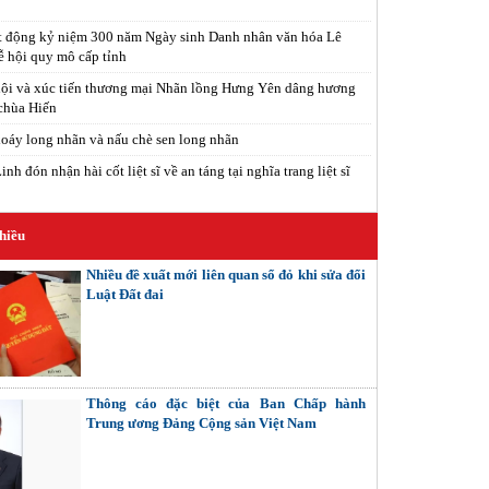
t động kỷ niệm 300 năm Ngày sinh Danh nhân văn hóa Lê
ễ hội quy mô cấp tỉnh
ội và xúc tiến thương mại Nhãn lồng Hưng Yên dâng hương
 chùa Hiến
xoáy long nhãn và nấu chè sen long nhãn
h đón nhận hài cốt liệt sĩ về an táng tại nghĩa trang liệt sĩ
hiều
Nhiều đề xuất mới liên quan sổ đỏ khi sửa đổi
Luật Đất đai
Thông cáo đặc biệt của Ban Chấp hành
Trung ương Đảng Cộng sản Việt Nam