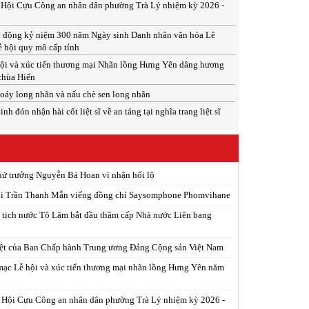
p Hội Cựu Công an nhân dân phường Trà Lý nhiệm kỳ 2026 -
t động kỷ niệm 300 năm Ngày sinh Danh nhân văn hóa Lê
ễ hội quy mô cấp tỉnh
ội và xúc tiến thương mại Nhãn lồng Hưng Yên dâng hương
 chùa Hiến
xoáy long nhãn và nấu chè sen long nhãn
 đón nhận hài cốt liệt sĩ về an táng tại nghĩa trang liệt sĩ
hứ trưởng Nguyễn Bá Hoan vì nhận hối lộ
ội Trần Thanh Mẫn viếng đồng chí Saysomphone Phomvihane
 tịch nước Tô Lâm bắt đầu thăm cấp Nhà nước Liên bang
iệt của Ban Chấp hành Trung ương Đảng Cộng sản Việt Nam
ạc Lễ hội và xúc tiến thương mại nhãn lồng Hưng Yên năm
p Hội Cựu Công an nhân dân phường Trà Lý nhiệm kỳ 2026 -