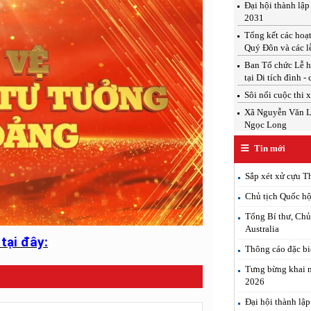
Đại hội thành lậ
2031
Tổng kết các hoạ
Quý Đôn và các l
Ban Tổ chức Lễ h
tại Di tích đình -
Sôi nổi cuộc thi 
Xã Nguyễn Văn Linh
Ngọc Long
Tin mới
Sắp xét xử cựu T
Chủ tịch Quốc h
Tổng Bí thư, Chủ
Australia
tại đây:
Thông cáo đặc b
Tưng bừng khai m
2026
Đại hội thành lậ