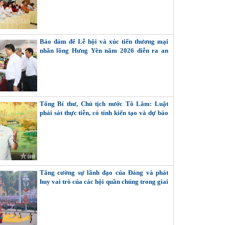
Bảo đảm để Lễ hội và xúc tiến thương mại
nhãn lồng Hưng Yên năm 2026 diễn ra an
toàn, thành công
Tổng Bí thư, Chủ tịch nước Tô Lâm: Luật
phải sát thực tiễn, có tính kiến tạo và dự báo
được tình hình
Tăng cường sự lãnh đạo của Đảng và phát
huy vai trò của các hội quần chúng trong giai
đoạn phát triển mới