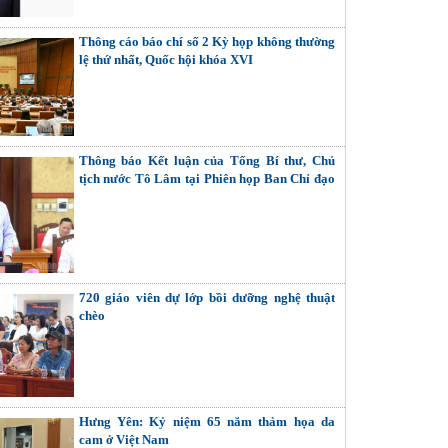
Thông cáo báo chí số 2 Kỳ họp không thường
lệ thứ nhất, Quốc hội khóa XVI
Thông báo Kết luận của Tổng Bí thư, Chủ
tịch nước Tô Lâm tại Phiên họp Ban Chỉ đạo
Trung ương thực hiện Nghị quyết số 57-
NQ/TW
720 giáo viên dự lớp bồi dưỡng nghệ thuật
chèo
Hưng Yên: Kỷ niệm 65 năm thảm họa da
cam ở Việt Nam