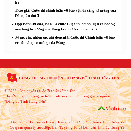
trị
Trao giải Cuộc thi chính luận về bảo vệ nền tảng tư tưởng của
Đảng lần thứ 5
Họp Ban Chỉ đạo, Ban Tổ chức Cuộc thi chính luận về bảo vệ
nền tảng tư tưởng của Đảng lần thứ Năm, năm 2025
34 tác giả, nhóm tác giả đoạt giải Cuộc thi Chính luận về bảo
vệ nền tảng tư tưởng của Đảng
CỔNG THÔNG TIN ĐIỆN TỬ ĐẢNG BỘ TỈNH HƯNG YÊN
© 2021 - Bản quyền thuộc Tỉnh ủy Hưng Yên
Khi sử dụng lại thông tin từ website này, xin vui lòng ghi rõ nguồn
“Đảng bộ Tỉnh Hưng Yên”
Địa chỉ:
Số 12 Đường Chùa Chuông - Phường Phố Hiến - Tỉnh Hưng Yên
Cơ quan quản lý trực tiếp: Ban Tuyên giáo và Dân vận Tỉnh ủy Hưng Yên