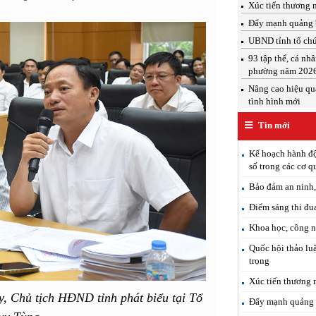
Xúc tiến thương 
Đẩy mạnh quảng b
UBND tỉnh tổ chứ
93 tập thể, cá nh
phường năm 202
Nâng cao hiệu qu
tình hình mới
Tin mới
Kế hoạch hành độ
số trong các cơ 
Bảo đảm an ninh, 
Điểm sáng thi đu
Khoa học, công n
Quốc hội thảo luậ
trọng
Xúc tiến thương 
, Chủ tịch HĐND tỉnh phát biểu tại Tổ
Đẩy mạnh quảng b