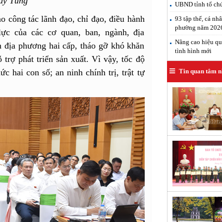
Duy Tùng
UBND tỉnh tổ chứ
ao công tác lãnh đạo, chỉ đạo, điều hành
93 tập thể, cá nh
phường năm 202
c của các cơ quan, ban, ngành, địa
Nâng cao hiệu qu
 địa phương hai cấp, tháo gỡ khó khăn
tình hình mới
trợ phát triển sản xuất. Vì vậy, tốc độ
Tin quan tâm n
c hai con số; an ninh chính trị, trật tự