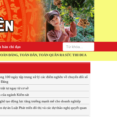
 bản chỉ đạo
ÂN, TOÀN QUÂN RA SỨC THI ĐUA THỰC HIỆN THẮNG LỢI NGHỊ QUYẾT 
ng 100 ngày tập trung xử lý các điểm nghẽn về chuyển đổi số
n Đảng
trật tự ngay từ cơ sở
a của ngành Kiểm sát
ghệ tạo động lực tăng trưởng mạnh mẽ cho doanh nghiệp
n dự án Luật Phát triển đô thị và các dự thảo nghị quyết quan