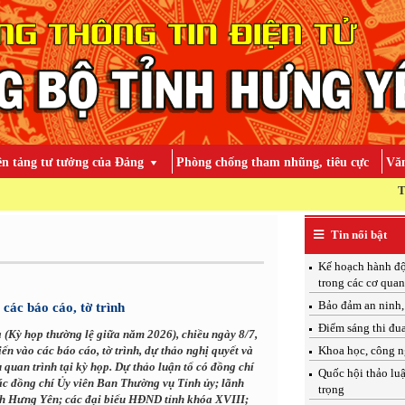
ền tảng tư tưởng của Đảng
Phòng chống tham nhũng, tiêu cực
Văn
TOÀN ĐẢNG, TOÀN D
Tin nổi bật
Kế hoạch hành độ
trong các cơ qua
Bảo đảm an ninh, 
 các báo cáo, tờ trình
Điểm sáng thi đu
a (Kỳ họp thường lệ giữa năm 2026), chiều ngày 8/7,
ến vào các báo cáo, tờ trình, dự thảo nghị quyết và
Khoa học, công n
quan trình tại kỳ họp. Dự thảo luận tổ có đồng chí
Quốc hội thảo luậ
ác đồng chí Ủy viên Ban Thường vụ Tỉnh ủy; lãnh
trọng
h Hưng Yên; các đại biểu HĐND tỉnh khóa XVIII;