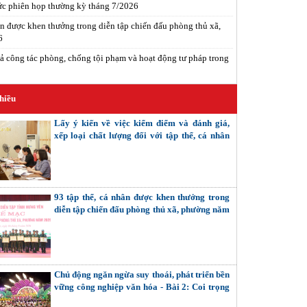
c phiên họp thường kỳ tháng 7/2026
ân được khen thưởng trong diễn tập chiến đấu phòng thủ xã,
6
ả công tác phòng, chống tội phạm và hoạt động tư pháp trong
hiều
Lấy ý kiến về việc kiểm điểm và đánh giá,
xếp loại chất lượng đối với tập thể, cá nhân
trong hệ thống chính trị
93 tập thể, cá nhân được khen thưởng trong
diễn tập chiến đấu phòng thủ xã, phường năm
2026
Chủ động ngăn ngừa suy thoái, phát triển bền
vững công nghiệp văn hóa - Bài 2: Coi trọng
giải quyết các mối quan hệ nội tại (Tiếp theo