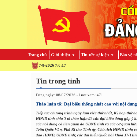
Trang chủ
Giới thiệu
Tin tức sự kiện
Bảo vệ n
7-8-2026 7:0:19
Tin trong tỉnh
Đăng ngày: 08/07/2026 - Lượt xem: 471
Thảo luận tổ: Đại biểu thống nhất cao với nội dung
Tiếp tục chương trình ngày làm việc thứ nhất, Kỳ họp thứ b
HĐND tỉnh chia 5 tổ thảo luận để các đại biểu đóng góp ý ki
các nội dung có liên quan do UBND tỉnh và các cơ quan hữu 
Trần Quốc Văn, Phó Bí thư Tỉnh ủy, Chủ tịch HĐND tỉnh; c
đạo HĐND, UBND tỉnh; các đại biểu Quốc hội khóa XVI tỉn