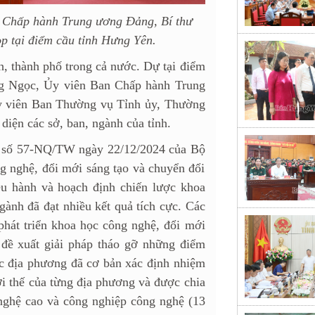
 Chấp hành Trung ương Đảng, Bí thư
ọp tại điểm cầu tỉnh Hưng Yên.
nh, thành phố trong cả nước. Dự tại điểm
g Ngọc, Ủy viên Ban Chấp hành Trung
Ủy viên Ban Thường vụ Tỉnh ủy, Thường
iện các sở, ban, ngành của tỉnh.
ết số 57-NQ/TW ngày 22/12/2024 của Bộ
ng nghệ, đổi mới sáng tạo và chuyển đổi
iều hành và hoạch định chiến lược khoa
gành đã đạt nhiều kết quả tích cực. Các
hát triển khoa học công nghệ, đổi mới
 đề xuất giải pháp tháo gỡ những điểm
Các địa phương đã cơ bản xác định nhiệm
ợi thế của từng địa phương và được chia
ghệ cao và công nghiệp công nghệ (13