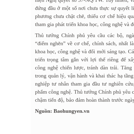
hiện Nghị quyết số 57-NQ/TW. Tuy nhiên, vẫ
đứng đầu ở một số nơi chưa thực sự quyết li
phương chưa chặt chẽ, thiếu cơ chế hiệu qu
tham gia phát triển khoa học, công nghệ và đ
Thủ tướng Chính phủ yêu cầu các bộ, ngà
“điểm nghẽn” về cơ chế, chính sách, nhất là 
khoa học, công nghệ và đổi mới sáng tạo. Cá
triển trọng tâm gắn với lợi thế riêng để
công nghệ chiến lược, tránh dàn trải. Tăng
trong quản lý, vận hành và khai thác hạ tần
nghiệp tư nhân tham gia đầu tư nghiên cứu,
phẩm công nghệ. Thủ tướng Chính phủ yêu cầ
chậm tiến độ, bảo đảm hoàn thành trước ngà
Nguồn: Baohungyen.vn