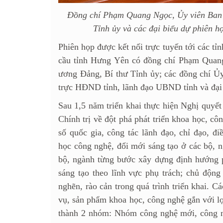
Đồng chí Phạm Quang Ngọc, Ủy viên Ban
Tỉnh ủy và các đại biểu dự phiên h
Phiên họp được kết nối trực tuyến tới các tỉ
cầu tỉnh Hưng Yên có đồng chí Phạm Quan
ương Đảng, Bí thư Tỉnh ủy; các đồng chí 
trực HĐND tỉnh, lãnh đạo UBND tỉnh và đại d
Sau 1,5 năm triển khai thực hiện Nghị quy
Chính trị về đột phá phát triển khoa học, cô
số quốc gia, công tác lãnh đạo, chỉ đạo, đ
học công nghệ, đổi mới sáng tạo ở các bộ, n
bộ, ngành từng bước xây dựng định hướng p
sáng tạo theo lĩnh vực phụ trách; chủ động
nghẽn, rào cản trong quá trình triển khai. 
vụ, sản phẩm khoa học, công nghệ
gắn với l
thành 2 nhóm: Nhóm công nghệ mới, công n