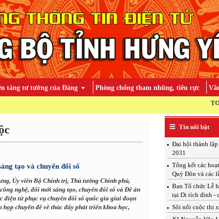
ền tảng tư tưởng của Đảng
Phòng chống tham nhũng, tiêu cực
Văn
TOÀN ĐẢNG, TOÀN DÂN
ộc
Tin nổi bật
Đại hội thành lậ
2031
Tổng kết các hoạ
sáng tạo và chuyển đổi số
Quý Đôn và các l
ưng, Ủy viên Bộ Chính trị, Thủ tướng Chính phủ,
Ban Tổ chức Lễ h
công nghệ, đổi mới sáng tạo, chuyển đổi số và Đề án
tại Di tích đình -
c điện tử phục vụ chuyển đổi số quốc gia giai đoạn
n họp chuyên đề về thúc đẩy phát triển khoa học,
Sôi nổi cuộc thi 