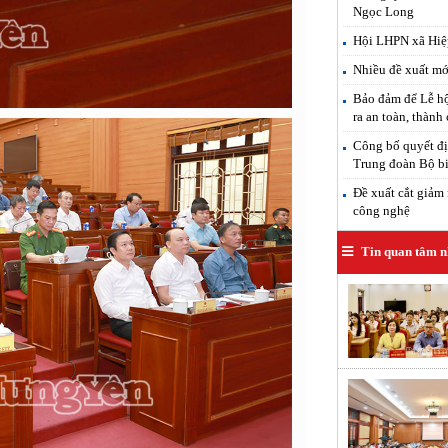
Ngọc Long
Hội LHPN xã Hiệp
Nhiều đề xuất mới
Bảo đảm để Lễ hộ
ra an toàn, thành
Công bố quyết đị
Trung đoàn Bộ b
Đề xuất cắt giảm 
công nghệ
Tin quan tâm n