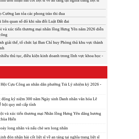
 đón nhận hài cốt liệt sĩ về an táng tại nghĩa trang liệt sĩ
 Cường lan tỏa các phong trào thi đua
 liên quan sổ đỏ khi sửa đổi Luật Đất đai
i và xúc tiến thương mại nhãn lồng Hưng Yên năm 2026 diễn
 công
h giải thể, tổ chức lại Ban Chỉ huy Phòng thủ khu vực thành
inh
nhiều thủ tục, điều kiện kinh doanh trong lĩnh vực khoa học -
p Hội Cựu Công an nhân dân phường Trà Lý nhiệm kỳ 2026 -
t động kỷ niệm 300 năm Ngày sinh Danh nhân văn hóa Lê
ễ hội quy mô cấp tỉnh
ội và xúc tiến thương mại Nhãn lồng Hưng Yên dâng hương
 chùa Hiến
xoáy long nhãn và nấu chè sen long nhãn
h đón nhận hài cốt liệt sĩ về an táng tại nghĩa trang liệt sĩ