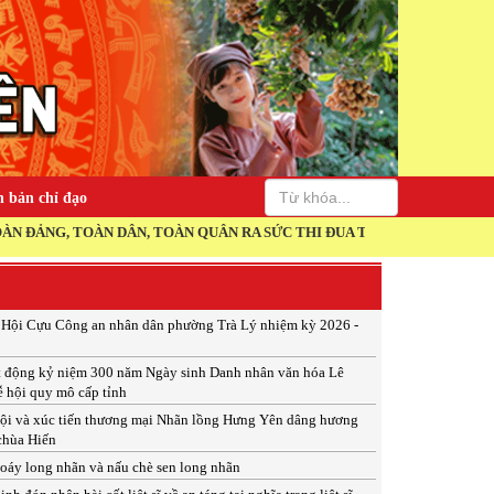
 bản chỉ đạo
, TOÀN QUÂN RA SỨC THI ĐUA THỰC HIỆN THẮNG LỢI NGHỊ QUYẾT ĐẠ
p Hội Cựu Công an nhân dân phường Trà Lý nhiệm kỳ 2026 -
t động kỷ niệm 300 năm Ngày sinh Danh nhân văn hóa Lê
ễ hội quy mô cấp tỉnh
ội và xúc tiến thương mại Nhãn lồng Hưng Yên dâng hương
 chùa Hiến
xoáy long nhãn và nấu chè sen long nhãn