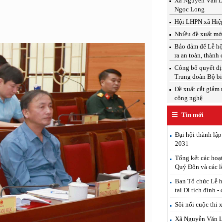
Xã Nguyễn Văn Linh
Ngọc Long
Hội LHPN xã Hiệp
Nhiều đề xuất mới
Bảo đảm để Lễ hộ
ra an toàn, thành
Công bố quyết địn
Trung đoàn Bộ b
Đề xuất cắt giảm 
công nghệ
Tin mới
Đại hội thành lậ
2031
Tổng kết các hoạ
Quý Đôn và các l
Ban Tổ chức Lễ h
tại Di tích đình -
Sôi nổi cuộc thi 
Xã Nguyễn Văn Lin