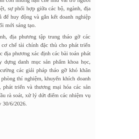
n còn những hạn chế như vai trò người
ệt, sự phối hợp giữa các bộ, ngành, địa
ả để huy động và gắn kết doanh nghiệp
ổi mới sáng tạo.
nh, địa phương tập trung tháo gỡ các
cơ chế tài chính đặc thù cho phát triển
c địa phương xác định các bài toán phát
 xây dựng danh mục sản phẩm khoa học,
 cường các giải pháp tháo gỡ khó khăn
g phòng thí nghiệm, khuyến khích doanh
 phát triển và thương mại hóa các sản
u rà soát, xử lý dứt điểm các nhiệm vụ
y 30/6/2026.