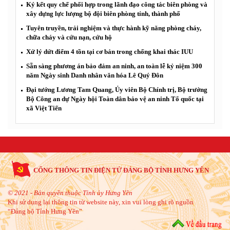
Ký kết quy chế phối hợp trong lãnh đạo công tác biên phòng và
xây dựng lực lượng bộ đội biên phòng tỉnh, thành phố
Tuyên truyền, trải nghiệm và thực hành kỹ năng phòng cháy,
chữa cháy và cứu nạn, cứu hộ
Xử lý dứt điểm 4 tồn tại cơ bản trong chống khai thác IUU
Sẵn sàng phương án bảo đảm an ninh, an toàn lễ kỷ niệm 300
năm Ngày sinh Danh nhân văn hóa Lê Quý Đôn
Đại tướng Lương Tam Quang, Ủy viên Bộ Chính trị, Bộ trưởng
Bộ Công an dự Ngày hội Toàn dân bảo vệ an ninh Tổ quốc tại
xã Việt Tiến
CỔNG THÔNG TIN ĐIỆN TỬ ĐẢNG BỘ TỈNH HƯNG YÊN
© 2021 - Bản quyền thuộc Tỉnh ủy Hưng Yên
Khi sử dụng lại thông tin từ website này, xin vui lòng ghi rõ nguồn
“Đảng bộ Tỉnh Hưng Yên”