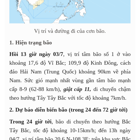
Vị trí và đường đi của cơn bão.
1. Hiện trạng bão
Hồi 13 giờ ngày 03/7
, vị trí tâm bão số 1 ở vào
khoảng 17,6 độ Vĩ Bắc; 109,9 độ Kinh Đông, cách
đảo Hải Nam (Trung Quốc) khoảng 90km về phía
Nam. Sức gió mạnh nhất vùng gần tâm bão mạnh
cấp 8-9 (62-88 km/h),
giật cấp 11,
di chuyển chậm
theo hướng Tây Tây Bắc với tốc độ khoảng 7km/h.
2.
Dự báo diễn biến bão (trong 24 đến 72 giờ tới)
Trong 24 giờ tới
, bão di chuyển theo hướng Bắc
Tây Bắc, tốc độ khoảng 10-15km/h; đến 13h ngày
04/7, vị trí tâm bão 20,6 N-108,3E; trên khu vực Bắc