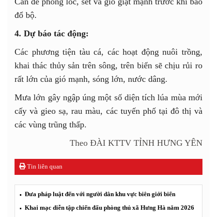
Cần đề phòng lốc, sét và gió giật mạnh trước khi bão
đổ bộ.
4. Dự báo tác động:
Các phương tiện tàu cá, các hoạt động nuôi trồng,
khai thác thủy sản trên sông, trên biển sẽ chịu rủi ro
rất lớn của gió mạnh, sóng lớn, nước dâng.
Mưa lớn gây ngập úng một số diện tích lúa mùa mới
cấy và gieo sạ, rau màu, các tuyến phố tại đô thị và
các vùng trũng thấp.
Theo ĐÀI KTTV TỈNH HƯNG YÊN
Tin liên quan
Đưa pháp luật đến với người dân khu vực biên giới biển
Khai mạc diễn tập chiến đấu phòng thủ xã Hưng Hà năm 2026