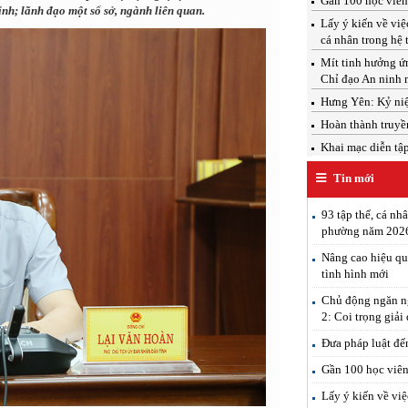
Gần 100 học viên 
h; lãnh đạo một số sở, ngành liên quan.
Lấy ý kiến về việ
cá nhân trong hệ 
Mít tinh hưởng ứ
Chỉ đạo An ninh 
Hưng Yên: Kỷ ni
Hoàn thành truyề
Khai mạc diễn tậ
Tin mới
93 tập thể, cá nh
phường năm 202
Nâng cao hiệu qu
tình hình mới
Chủ động ngăn ng
2: Coi trọng giải
Đưa pháp luật đế
Gần 100 học viên 
Lấy ý kiến về việ