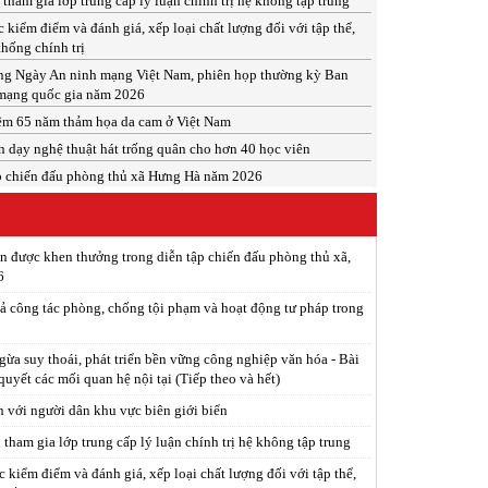
tham gia lớp trung cấp lý luận chính trị hệ không tập trung
c kiểm điểm và đánh giá, xếp loại chất lượng đối với tập thể,
thống chính trị
ng Ngày An ninh mạng Việt Nam, phiên họp thường kỳ Ban
mạng quốc gia năm 2026
ệm 65 năm thảm họa da cam ở Việt Nam
n dạy nghệ thuật hát trống quân cho hơn 40 học viên
p chiến đấu phòng thủ xã Hưng Hà năm 2026
ân được khen thưởng trong diễn tập chiến đấu phòng thủ xã,
6
ả công tác phòng, chống tội phạm và hoạt động tư pháp trong
ừa suy thoái, phát triển bền vững công nghiệp văn hóa - Bài
 quyết các mối quan hệ nội tại (Tiếp theo và hết)
n với người dân khu vực biên giới biển
tham gia lớp trung cấp lý luận chính trị hệ không tập trung
c kiểm điểm và đánh giá, xếp loại chất lượng đối với tập thể,