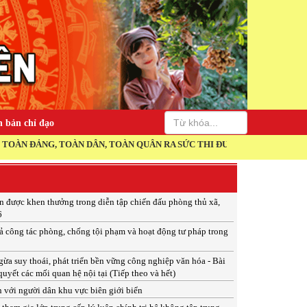
 bản chỉ đạo
ÀN DÂN, TOÀN QUÂN RA SỨC THI ĐUA THỰC HIỆN THẮNG LỢI NGHỊ QU
ân được khen thưởng trong diễn tập chiến đấu phòng thủ xã,
6
ả công tác phòng, chống tội phạm và hoạt động tư pháp trong
a suy thoái, phát triển bền vững công nghiệp văn hóa - Bài
quyết các mối quan hệ nội tại (Tiếp theo và hết)
 với người dân khu vực biên giới biển