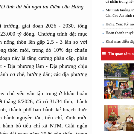
cá nhân trong hệ 
D tỉnh dự hội nghị tại điểm cầu Hưng
Mít tinh hưởng ứ
Chỉ đạo An ninh
Hưng Yên: Kỷ ni
trường, giai đoạn 2026 - 2030, tổng
Hoàn thành truyề
423.000 tỷ đồng. Chương trình đặt mục
 nông thôn lên gấp 2,5 - 3 lần so với
Khai mạc diễn tậ
ng thôn mới, trong đó 10% đạt chuẩn
Tin quan tâm n
đoạn này là tăng cường phân cấp, phân
t - Địa phương làm - Địa phương chịu
hành cơ chế, hướng dẫn; các địa phương
nay chủ yếu vẫn tập trung ở khâu hoàn
ết tháng 6/2026, đã có 31/34 tỉnh, thành
ỉnh, thành phố ban hành kế hoạch thực
n hành nguyên tắc, tiêu chí, định mức
n hành bộ tiêu chí xã NTM. Giải ngân
kéo dài sang năm 2026 còn thấp, trong