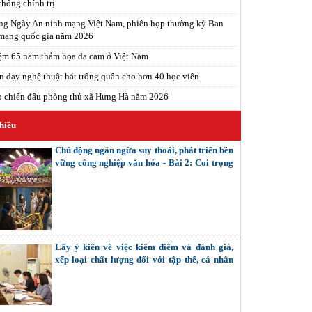
thống chính trị
ng Ngày An ninh mạng Việt Nam, phiên họp thường kỳ Ban
 mạng quốc gia năm 2026
ệm 65 năm thảm họa da cam ở Việt Nam
n dạy nghệ thuật hát trống quân cho hơn 40 học viên
p chiến đấu phòng thủ xã Hưng Hà năm 2026
hiều
Chủ động ngăn ngừa suy thoái, phát triển bền
vững công nghiệp văn hóa - Bài 2: Coi trọng
giải quyết các mối quan hệ nội tại (Tiếp theo
và hết)
Lấy ý kiến về việc kiểm điểm và đánh giá,
xếp loại chất lượng đối với tập thể, cá nhân
trong hệ thống chính trị