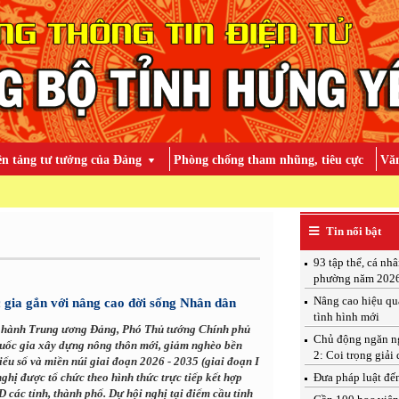
ền tảng tư tưởng của Đảng
Phòng chống tham nhũng, tiêu cực
Văn
TOÀN ĐẢNG, TO
Tin nổi bật
93 tập thể, cá nh
phường năm 202
Nâng cao hiệu qu
c gia gắn với nâng cao đời sống Nhân dân
tình hình mới
p hành Trung ương Đảng, Phó Thủ tướng Chính phủ
Chủ động ngăn ngừ
 quốc gia xây dựng nông thôn mới, giảm nghèo bền
2: Coi trọng giải 
iểu số và miền núi giai đoạn 2026 - 2035 (giai đoạn I
ghị được tổ chức theo hình thức trực tiếp kết hợp
Đưa pháp luật đến
các tỉnh, thành phố. Dự hội nghị tại điểm cầu tỉnh