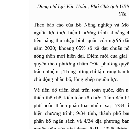
Đồng chí Lại Văn Hoàn, Phó Chủ tịch UBN
Yên.
Theo báo cáo của Bộ Nông nghiệp và Môi 
nguồn lực thực hiện Chương trình khoảng 
tiêu nâng thu nhập bình quân của người dân
năm 2020; khoảng 65% số xã đạt chuẩn nô
nông thôn mới hiện đại. Điểm mới của giai 
quyền theo phương châm "Địa phương quyế
trách nhiệm"; Trung ương chỉ tập trung ban 
chủ động phân bổ, lồng ghép nguồn lực.
Về tiến độ triển khai trên toàn quốc, đến 
thiện thể chế, kiện toàn tổ chức. Tính đến h
phố hoàn thành phân loại nhóm xã; 17/34 t
hiện chương trình; 9/34 tỉnh, thành phố ba
phân bổ ngân sách và 4/34 địa phương ba
nguồn vốn của giai đoạn 2021 - 2025 được 