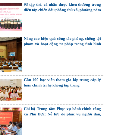
93 tập thể, cá nhân được khen thưởng trong
diễn tập chiến đấu phòng thủ xã, phường năm
2026
Nâng cao hiệu quả công tác phòng, chống tội
phạm và hoạt động tư pháp trong tình hình
mới
Gần 100 học viên tham gia lớp trung cấp lý
luận chính trị hệ không tập trung
Chi bộ Trung tâm Phục vụ hành chính công
xã Phụ Dực: Nỗ lực để phục vụ người dân,
doanh nghiệp tốt hơn