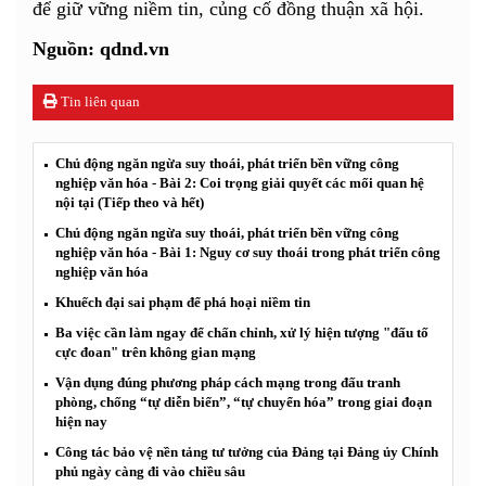
để giữ vững niềm tin, củng cố đồng thuận xã hội.
Nguồn: qdnd.vn
Tin liên quan
Chủ động ngăn ngừa suy thoái, phát triển bền vững công
nghiệp văn hóa - Bài 2: Coi trọng giải quyết các mối quan hệ
nội tại (Tiếp theo và hết)
Chủ động ngăn ngừa suy thoái, phát triển bền vững công
nghiệp văn hóa - Bài 1: Nguy cơ suy thoái trong phát triển công
nghiệp văn hóa
Khuếch đại sai phạm để phá hoại niềm tin
Ba việc cần làm ngay để chấn chỉnh, xử lý hiện tượng "đấu tố
cực đoan" trên không gian mạng
Vận dụng đúng phương pháp cách mạng trong đấu tranh
phòng, chống “tự diễn biến”, “tự chuyển hóa” trong giai đoạn
hiện nay
Công tác bảo vệ nền tảng tư tưởng của Đảng tại Đảng ủy Chính
phủ ngày càng đi vào chiều sâu