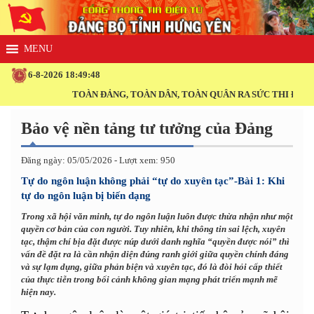
6-8-2026 18:49:48
TOÀN ĐẢNG, TOÀN DÂN, TOÀN QUÂN RA SỨC THI ĐUA THỰC
Bảo vệ nền tảng tư tưởng của Đảng
Đăng ngày: 05/05/2026 - Lượt xem: 950
Tự do ngôn luận không phải “tự do xuyên tạc”-Bài 1: Khi
tự do ngôn luận bị biến dạng
Trong xã hội văn minh, tự do ngôn luận luôn được thừa nhận như một
quyền cơ bản của con người. Tuy nhiên, khi thông tin sai lệch, xuyên
tạc, thậm chí bịa đặt được núp dưới danh nghĩa “quyền được nói” thì
vấn đề đặt ra là cần nhận diện đúng ranh giới giữa quyền chính đáng
và sự lạm dụng, giữa phản biện và xuyên tạc, đó là đòi hỏi cấp thiết
của thực tiễn trong bối cảnh không gian mạng phát triển mạnh mẽ
hiện nay.