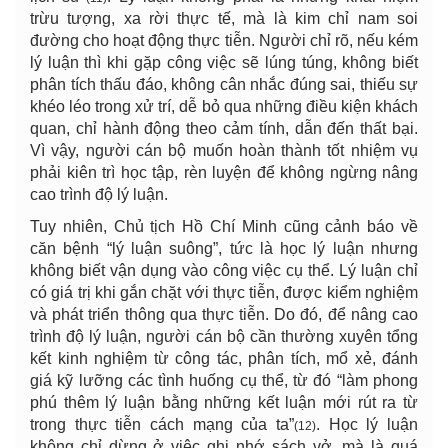
trừu tượng, xa rời thực tế, mà là kim chỉ nam soi
đường cho hoạt động thực tiễn. Người chỉ rõ, nếu kém
lý luận thì khi gặp công việc sẽ lúng túng, không biết
phân tích thấu đáo, không cân nhắc đúng sai, thiếu sự
khéo léo trong xử trí, dễ bỏ qua những điều kiện khách
quan, chỉ hành động theo cảm tính, dẫn đến thất bại.
Vì vậy, người cán bộ muốn hoàn thành tốt nhiệm vụ
phải kiên trì học tập, rèn luyện để không ngừng nâng
cao trình độ lý luận.
Tuy nhiên, Chủ tịch Hồ Chí Minh cũng cảnh báo về
căn bệnh “lý luận suông”, tức là học lý luận nhưng
không biết vận dụng vào công việc cụ thể. Lý luận chỉ
có giá trị khi gắn chặt với thực tiễn, được kiểm nghiệm
và phát triển thông qua thực tiễn. Do đó, để nâng cao
trình độ lý luận, người cán bộ cần thường xuyên tổng
kết kinh nghiệm từ công tác, phân tích, mổ xẻ, đánh
giá kỹ lưỡng các tình huống cụ thể, từ đó “làm phong
phú thêm lý luận bằng những kết luận mới rút ra từ
trong thực tiễn cách mạng của ta”
. Học lý luận
(12)
không chỉ dừng ở việc ghi nhớ sách vở, mà là quá