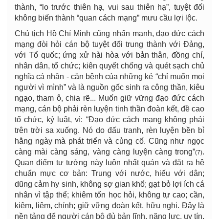
thành, “lo trước thiên hạ, vui sau thiên hạ”, tuyệt đối
không biến thành “quan cách mạng” mưu cầu lợi lộc.
Chủ tịch Hồ Chí Minh cũng nhấn mạnh, đạo đức cách
mạng đòi hỏi cán bộ tuyệt đối trung thành với Đảng,
với Tổ quốc; ứng xử hài hòa với bản thân, đồng chí,
nhân dân, tổ chức; kiên quyết chống và quét sạch chủ
nghĩa cá nhân - căn bệnh của những kẻ “chỉ muốn mọi
người vì mình” và là nguồn gốc sinh ra công thần, kiêu
ngạo, tham ô, chia rẽ... Muốn giữ vững đạo đức cách
mạng, cán bộ phải rèn luyện tinh thần đoàn kết, đề cao
tổ chức, kỷ luật, vì: “Đạo đức cách mạng không phải
trên trời sa xuống. Nó do đấu tranh, rèn luyện bền bỉ
hằng ngày mà phát triển và củng cố. Cũng như ngọc
càng mài càng sáng, vàng càng luyện càng trong”
.
(7)
Quan điểm tư tưởng này luôn nhất quán và đặt ra hệ
chuẩn mực cơ bản: Trung với nước, hiếu với dân;
dũng cảm hy sinh, không sợ gian khổ; gạt bỏ lợi ích cá
nhân vì tập thể; khiêm tốn học hỏi, không tự cao; cần,
kiệm, liêm, chính; giữ vững đoàn kết, hữu nghị. Đây là
nền tảng để người cán bộ đủ bản lĩnh, năng lực, uy tín,