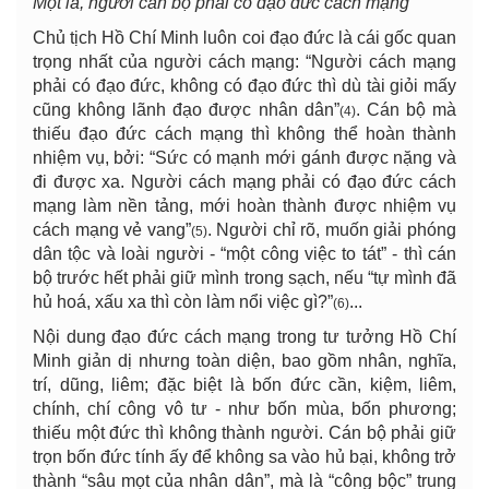
Một là, người cán bộ phải có đạo đức cách mạng
Chủ tịch Hồ Chí Minh luôn coi đạo đức là cái gốc quan
trọng nhất của người cách mạng: “Người cách mạng
phải có đạo đức, không có đạo đức thì dù tài giỏi mấy
cũng không lãnh đạo được nhân dân”
. Cán bộ mà
(4)
thiếu đạo đức cách mạng thì không thể hoàn thành
nhiệm vụ, bởi: “Sức có mạnh mới gánh được nặng và
đi được xa. Người cách mạng phải có đạo đức cách
mạng làm nền tảng, mới hoàn thành được nhiệm vụ
cách mạng vẻ vang”
. Người chỉ rõ, muốn giải phóng
(5)
dân tộc và loài người - “một công việc to tát” - thì cán
bộ trước hết phải giữ mình trong sạch, nếu “tự mình đã
hủ hoá, xấu xa thì còn làm nổi việc gì?”
...
(6)
Nội dung đạo đức cách mạng trong tư tưởng Hồ Chí
Minh giản dị nhưng toàn diện, bao gồm nhân, nghĩa,
trí, dũng, liêm; đặc biệt là bốn đức cần, kiệm, liêm,
chính, chí công vô tư - như bốn mùa, bốn phương;
thiếu một đức thì không thành người. Cán bộ phải giữ
trọn bốn đức tính ấy để không sa vào hủ bại, không trở
thành “sâu mọt của nhân dân”, mà là “công bộc” trung