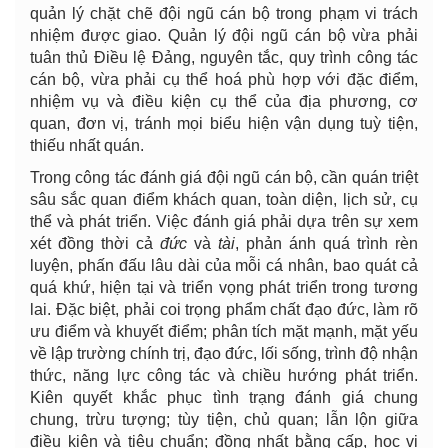
quản lý chặt chẽ đội ngũ cán bộ trong phạm vi trách
nhiệm được giao. Quản lý đội ngũ cán bộ vừa phải
tuân thủ Điều lệ Đảng, nguyên tắc, quy trình công tác
cán bộ, vừa phải cụ thể hoá phù hợp với đặc điểm,
nhiệm vụ và điều kiện cụ thể của địa phương, cơ
quan, đơn vị, tránh mọi biểu hiện vận dụng tuỳ tiện,
thiếu nhất quán.
Trong công tác đánh giá đội ngũ cán bộ, cần quán triệt
sâu sắc quan điểm khách quan, toàn diện, lịch sử, cụ
thể và phát triển. Việc đánh giá phải dựa trên sự xem
xét đồng thời cả
đức
và
tài
, phản ánh quá trình rèn
luyện, phấn đấu lâu dài của mỗi cá nhân, bao quát cả
quá khứ, hiện tại và triển vọng phát triển trong tương
lai. Đặc biệt, phải coi trọng phẩm chất đạo đức, làm rõ
ưu điểm và khuyết điểm; phân tích mặt mạnh, mặt yếu
về lập trường chính trị, đạo đức, lối sống, trình độ nhận
thức, năng lực công tác và chiều hướng phát triển.
Kiên quyết khắc phục tình trạng đánh giá chung
chung, trừu tượng; tùy tiện, chủ quan; lẫn lộn giữa
điều kiện và tiêu chuẩn; đồng nhất bằng cấp, học vị