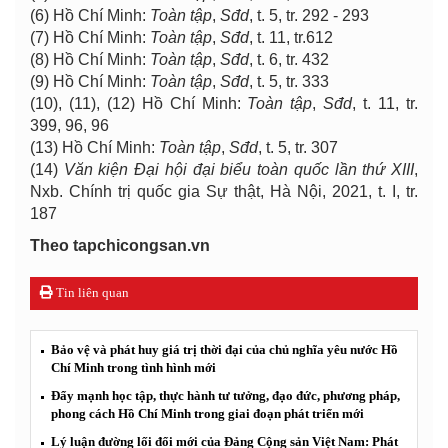
(6) Hồ Chí Minh:
Toàn tập
,
Sđd
, t. 5, tr. 292 - 293
(7) Hồ Chí Minh:
Toàn tập
,
Sđd
, t. 11, tr.612
(8) Hồ Chí Minh:
Toàn tập
,
Sđd
, t. 6, tr. 432
(9) Hồ Chí Minh:
Toàn tập
,
Sđd
, t. 5, tr. 333
(10), (11), (12) Hồ Chí Minh:
Toàn tập
,
Sđd
, t. 11, tr.
399, 96, 96
(13) Hồ Chí Minh:
Toàn tập
,
Sđd
, t. 5, tr. 307
(14)
Văn kiện Đại hội đại biểu toàn quốc lần thứ XIII
,
Nxb. Chính trị quốc gia Sự thật, Hà Nội, 2021, t. I, tr.
187
Theo tapchicongsan.vn
Tin liên quan
Bảo vệ và phát huy giá trị thời đại của chủ nghĩa yêu nước Hồ
Chí Minh trong tình hình mới
Đẩy mạnh học tập, thực hành tư tưởng, đạo đức, phương pháp,
phong cách Hồ Chí Minh trong giai đoạn phát triển mới
Lý luận đường lối đổi mới của Đảng Cộng sản Việt Nam: Phát