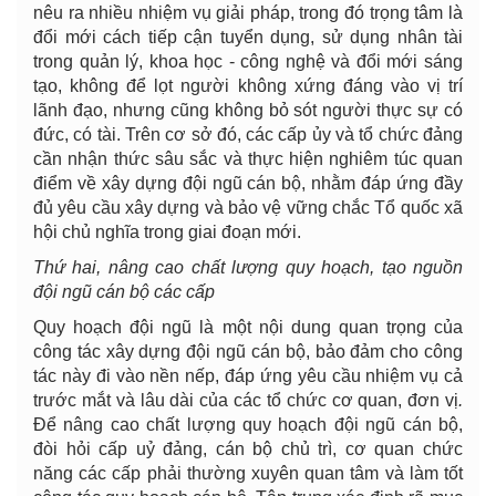
nêu ra nhiều nhiệm vụ giải pháp, trong đó trọng tâm là
đổi mới cách tiếp cận tuyển dụng, sử dụng nhân tài
trong quản lý, khoa học - công nghệ và đổi mới sáng
tạo, không để lọt người không xứng đáng vào vị trí
lãnh đạo, nhưng cũng không bỏ sót người thực sự có
đức, có tài. Trên cơ sở đó, các cấp ủy và tổ chức đảng
cần nhận thức sâu sắc và thực hiện nghiêm túc quan
điểm về xây dựng đội ngũ cán bộ, nhằm đáp ứng đầy
đủ yêu cầu xây dựng và bảo vệ vững chắc Tổ quốc xã
hội chủ nghĩa trong giai đoạn mới.
Thứ hai, nâng cao chất lượng quy hoạch, tạo nguồn
đội ngũ cán bộ các cấp
Quy hoạch đội ngũ là một nội dung quan trọng của
công tác xây dựng đội ngũ cán bộ, bảo đảm cho công
tác này đi vào nền nếp, đáp ứng yêu cầu nhiệm vụ cả
trước mắt và lâu dài của các tổ chức cơ quan, đơn vị
.
Để nâng cao chất lượng quy hoạch đội ngũ cán bộ,
đòi hỏi cấp uỷ đảng, cán bộ chủ trì, cơ quan chức
năng các cấp phải thường xuyên quan tâm và làm tốt