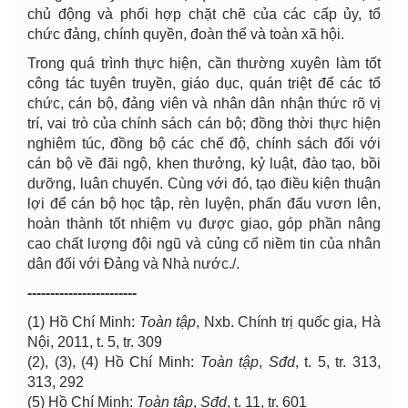
chủ động và phối hợp chặt chẽ của các cấp ủy, tổ
chức đảng, chính quyền, đoàn thể và toàn xã hội.
Trong quá trình thực hiện, cần thường xuyên làm tốt
công tác tuyên truyền, giáo dục, quán triệt để các tổ
chức, cán bộ, đảng viên và nhân dân nhận thức rõ vị
trí, vai trò của chính sách cán bộ; đồng thời thực hiện
nghiêm túc, đồng bộ các chế độ, chính sách đối với
cán bộ về đãi ngộ, khen thưởng, kỷ luật, đào tạo, bồi
dưỡng, luân chuyển. Cùng với đó, tạo điều kiện thuận
lợi để cán bộ học tập, rèn luyện, phấn đấu vươn lên,
hoàn thành tốt nhiệm vụ được giao, góp phần nâng
cao chất lượng đội ngũ và củng cố niềm tin của nhân
dân đối với Đảng và Nhà nước./.
------------------------
(1) Hồ Chí Minh:
Toàn tập
, Nxb. Chính trị quốc gia, Hà
Nội, 2011, t. 5, tr. 309
(2), (3), (4) Hồ Chí Minh:
Toàn tập
,
Sđd
, t. 5, tr. 313,
313, 292
(5) Hồ Chí Minh:
Toàn tập
,
Sđd
, t. 11, tr. 601