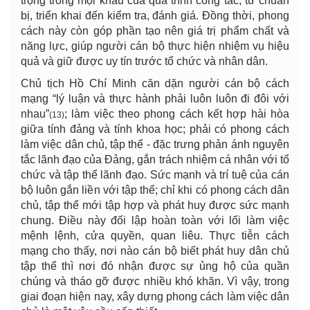
trọng trong mọi khâu của quá trình công tác, từ chuẩn
bị, triển khai đến kiểm tra, đánh giá. Đồng thời, phong
cách này còn góp phần tạo nên giá trị phẩm chất và
năng lực, giúp người cán bộ thực hiện nhiệm vụ hiệu
quả và giữ được uy tín trước tổ chức và nhân dân.
Chủ tịch Hồ Chí Minh căn dặn người cán bộ cách
mạng “lý luận và thực hành phải luôn luôn đi đôi với
nhau”
; làm việc theo phong cách kết hợp hài hòa
(13)
giữa tính đảng và tính khoa học; phải có phong cách
làm việc dân chủ, tập thể - đặc trưng phản ánh nguyên
tắc lãnh đạo của Đảng, gắn trách nhiệm cá nhân với tổ
chức và tập thể lãnh đạo. Sức mạnh và trí tuệ của cán
bộ luôn gắn liền với tập thể; chỉ khi có phong cách dân
chủ, tập thể mới tập hợp và phát huy được sức mạnh
chung. Điều này đối lập hoàn toàn với lối làm việc
mệnh lệnh, cửa quyền, quan liêu. Thực tiễn cách
mạng cho thấy, nơi nào cán bộ biết phát huy dân chủ
tập thể thì nơi đó nhận được sự ủng hộ của quần
chúng và tháo gỡ được nhiều khó khăn. Vì vậy, trong
giai đoạn hiện nay, xây dựng phong cách làm việc dân