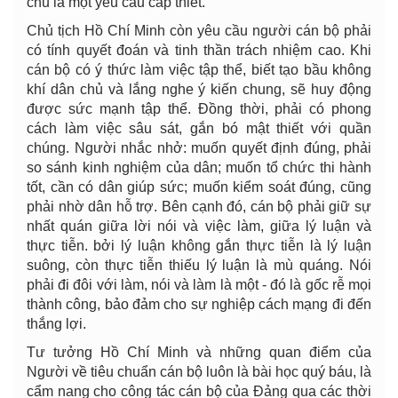
chủ là một yêu cầu cấp thiết.
Chủ tịch Hồ Chí Minh còn yêu cầu người cán bộ phải
có tính quyết đoán và tinh thần trách nhiệm cao. Khi
cán bộ có ý thức làm việc tập thể, biết tạo bầu không
khí dân chủ và lắng nghe ý kiến chung, sẽ huy động
được sức mạnh tập thể. Đồng thời, phải có phong
cách làm việc sâu sát, gắn bó mật thiết với quần
chúng. Người nhắc nhở: muốn quyết định đúng, phải
so sánh kinh nghiệm của dân; muốn tổ chức thi hành
tốt, cần có dân giúp sức; muốn kiểm soát đúng, cũng
phải nhờ dân hỗ trợ. Bên cạnh đó, cán bộ phải giữ sự
nhất quán giữa lời nói và việc làm, giữa lý luận và
thực tiễn. bởi lý luận không gắn thực tiễn là lý luận
suông, còn thực tiễn thiếu lý luận là mù quáng. Nói
phải đi đôi với làm, nói và làm là một - đó là gốc rễ mọi
thành công, bảo đảm cho sự nghiệp cách mạng đi đến
thắng lợi.
Tư tưởng Hồ Chí Minh và những quan điểm của
Người về tiêu chuẩn cán bộ luôn là bài học quý báu, là
cẩm nang cho công tác cán bộ của Đảng qua các thời