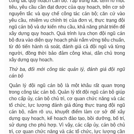
công tác quy hoạch cán bộ. Tập trung xác định rõ mục
tiêu, yêu cầu cần đạt được của quy hoạch, trên cơ sở
nguyên tắc và quy chế công tác cán bộ; căn cứ vào
yêu cầu, nhiệm vụ chính trị của đơn vị, thực trạng đội
ngũ cán bộ và dự kiến nhu cầu, khả năng phát triển để
xây dựng quy hoạch. Quá trình lựa chọn đội ngũ cán
bộ đưa vào diện quy hoạch phải nắm vững tiêu chuẩn,
từ đó tiến hành rà soát, đánh giá cả đội ngũ và từng
người, đồng thời bảo đảm công khai, dân chủ trong
xây dựng quy hoạch.
Thứ ba, đổi mới công tác quản lý, đánh giá đội ngũ
cán bộ
Quản lý đội ngũ cán bộ là một khâu rất quan trọng
trong công tác cán bộ. Quản lý tốt đội ngũ cán bộ giúp
cho cấp ủy, cán bộ chủ trì, cơ quan chức năng và các
tổ chức, lực lượng đánh giá đúng thực trạng đội ngũ
cán bộ, nắm rõ ưu, khuyết điểm làm cơ sở để xây
dựng quy hoạch, kế hoạch đào tạo, bồi dưỡng, bố trí,
sử dụng cho phù hợp. Vì vậy, các cấp ủy, cán bộ chủ
trì, cơ quan chức năng và các tổ chức, lực lượng cần