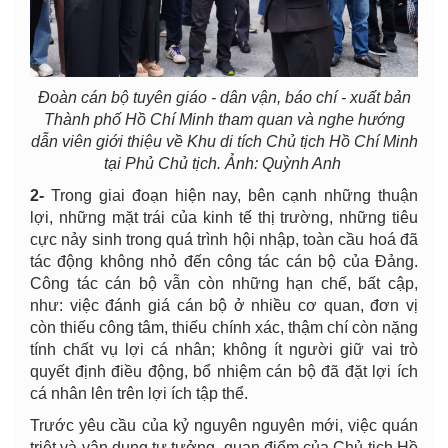
Đoàn cán bộ tuyên giáo - dân vận, báo chí - xuất bản
Thành phố Hồ Chí Minh tham quan và nghe hướng
dẫn viên giới thiệu về Khu di tích Chủ tịch Hồ Chí Minh
tại Phủ Chủ tịch. Ảnh: Quỳnh Anh
2
-
Trong giai đoạn hiện nay, bên cạnh những thuận
lợi, những mặt trái của kinh tế thị trường, những tiêu
cực nảy sinh trong quá trình hội nhập, toàn cầu hoá đã
tác động không nhỏ đến công tác cán bộ của Đảng.
Công tác cán bộ vẫn còn những hạn chế, bất cập,
như: việc đánh giá cán bộ ở nhiều cơ quan, đơn vị
còn thiếu công tâm, thiếu chính xác, thậm chí còn nặng
tính chất vụ lợi cá nhân; không ít người giữ vai trò
quyết định điều động, bổ nhiệm cán bộ đã đặt lợi ích
cá nhân lên trên lợi ích tập thể.
Trước yêu cầu của kỷ nguyên nguyên mới, việc quán
triệt và vận dụng tư tưởng, quan điểm của Chủ tịch Hồ