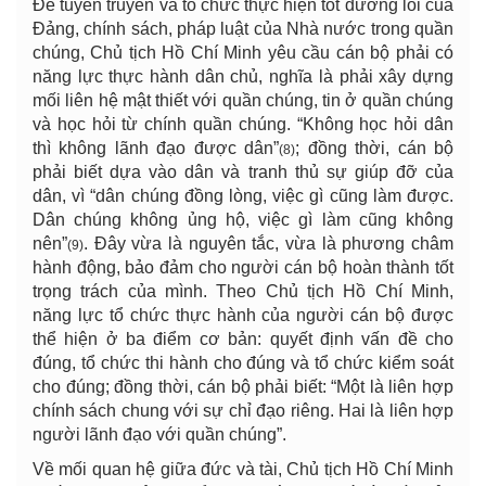
Để tuyên truyền và tổ chức thực hiện tốt đường lối của
Đảng, chính sách, pháp luật của Nhà nước trong quần
chúng, Chủ tịch Hồ Chí Minh yêu cầu cán bộ phải có
năng lực thực hành dân chủ, nghĩa là phải xây dựng
mối liên hệ mật thiết với quần chúng, tin ở quần chúng
và học hỏi từ chính quần chúng. “Không học hỏi dân
thì không lãnh đạo được dân”
; đồng thời, cán bộ
(8)
phải biết dựa vào dân và tranh thủ sự giúp đỡ của
dân, vì “dân chúng đồng lòng, việc gì cũng làm được.
Dân chúng không ủng hộ, việc gì làm cũng không
nên”
. Đây vừa là nguyên tắc, vừa là phương châm
(9)
hành động, bảo đảm cho người cán bộ hoàn thành tốt
trọng trách của mình. Theo Chủ tịch Hồ Chí Minh,
năng lực tổ chức thực hành của người cán bộ được
thể hiện ở ba điểm cơ bản: quyết định vấn đề cho
đúng, tổ chức thi hành cho đúng và tổ chức kiểm soát
cho đúng; đồng thời, cán bộ phải biết: “Một là liên hợp
chính sách chung với sự chỉ đạo riêng. Hai là liên hợp
người lãnh đạo với quần chúng”.
Về mối quan hệ giữa đức và tài, Chủ tịch Hồ Chí Minh