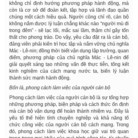
không chỉ định hướng phương pháp hành động, mà
còn là cơ sở để đoàn kết, tập hợp và lãnh đạo quần
chúng một cách hiệu quả. Người cũng chỉ rõ, cán bộ
không nắm được lý luận chẳng khác nào “người mù đi
trong đêm” - sẽ lạc lối, mắc sai lầm, thậm chí gây tổn
thất cho phong trào. Do vậy, yêu cầu đặt ra là cán bộ,
đảng viên phải kiên trì học tập và nắm vững chủ nghĩa
Mác - Lê-nin; đồng thời biết vận dụng lập trường, quan
điểm, phương pháp của chủ nghĩa Mác - Lê-nin để
giải quyết sáng tạo những vấn đề thực tiễn, tổng kết
kinh nghiệm của cách mạng nước ta, biến lý luận
thành sức mạnh hành động.
Bốn là, phong cách làm việc của người cán bộ
Phong cách làm việc của người cán bộ là sự tổng hợp
những phương pháp, biện pháp và cách thức ổn định
mà cán bộ vận dụng để hoàn thành nhiệm vụ. Đây là
yếu tố thể hiện tính chuyên nghiệp và khả năng tổ
chức công việc của người cán bộ cách mạng. Trong
đó, phong cách làm việc khoa học giữ vai trò quan