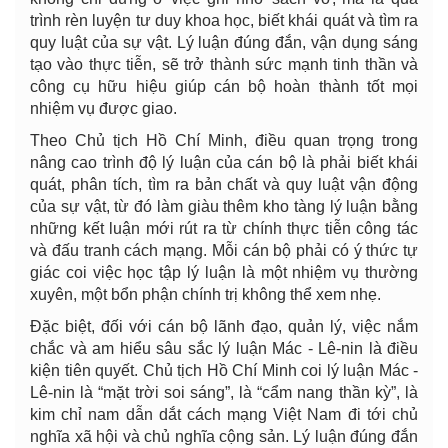
trình rèn luyện tư duy khoa học, biết khái quát và tìm ra
quy luật của sự vật. Lý luận đúng đắn, vận dụng sáng
tạo vào thực tiễn, sẽ trở thành sức mạnh tinh thần và
công cụ hữu hiệu giúp cán bộ hoàn thành tốt mọi
nhiệm vụ được giao.
Theo Chủ tịch Hồ Chí Minh, điều quan trọng trong
nâng cao trình độ lý luận của cán bộ là phải biết khái
quát, phân tích, tìm ra bản chất và quy luật vận động
của sự vật, từ đó làm giàu thêm kho tàng lý luận bằng
những kết luận mới rút ra từ chính thực tiễn công tác
và đấu tranh cách mạng. Mỗi cán bộ phải có ý thức tự
giác coi việc học tập lý luận là một nhiệm vụ thường
xuyên, một bổn phận chính trị không thể xem nhẹ.
Đặc biệt, đối với cán bộ lãnh đạo, quản lý, việc nắm
chắc và am hiểu sâu sắc lý luận Mác - Lê-nin là điều
kiện tiên quyết. Chủ tịch Hồ Chí Minh coi lý luận Mác -
Lê-nin là “mặt trời soi sáng”, là “cẩm nang thần kỳ”, là
kim chỉ nam dẫn dắt cách mạng Việt Nam đi tới chủ
nghĩa xã hội và chủ nghĩa cộng sản. Lý luận đúng đắn