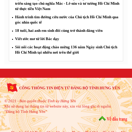
triển sáng tạo chủ nghĩa Mác - Lê-nin và tư tưởng Hồ Chí Minh
từ thực tiễn Việt Nam
Hành trình tìm đường cứu nước của Chủ tịch Hồ Chí Minh qua
góc nhìn quốc tế
18 tuổi, hai anh em sinh đôi cùng trở thành đảng viên
Viết ước mơ từ lời Bác dạy
Sôi nổi các hoạt động chào mừng 136 năm Ngày sinh Chủ tịch
Hồ Chí Minh tại nhiều nơi trên thế giới
CỔNG THÔNG TIN ĐIỆN TỬ ĐẢNG BỘ TỈNH HƯNG YÊN
© 2021 - Bản quyền thuộc Tỉnh ủy Hưng Yên
Khi sử dụng lại thông tin từ website này, xin vui lòng ghi rõ nguồn
“Đảng bộ Tỉnh Hưng Yên”