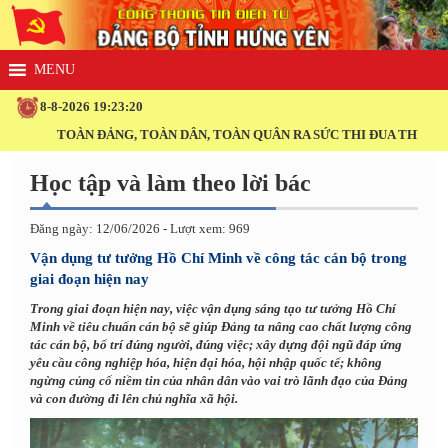
8-8-2026 19:23:21
ÀN ĐẢNG, TOÀN DÂN, TOÀN QUÂN RA SỨC THI ĐUA THỰC HIỆN THẮNG L
Học tập và làm theo lời bác
Đăng ngày: 12/06/2026 - Lượt xem: 969
Vận dụng tư tưởng Hồ Chí Minh về công tác cán bộ trong
giai đoạn hiện nay
Trong giai đoạn hiện nay, việc vận dụng sáng tạo tư tưởng Hồ Chí
Minh về tiêu chuẩn cán bộ sẽ giúp Đảng ta nâng cao chất lượng công
tác cán bộ, bố trí đúng người, đúng việc; xây dựng đội ngũ đáp ứng
yêu cầu công nghiệp hóa, hiện đại hóa, hội nhập quốc tế; không
ngừng củng cố niềm tin của nhân dân vào vai trò lãnh đạo của Đảng
và con đường đi lên chủ nghĩa xã hội.