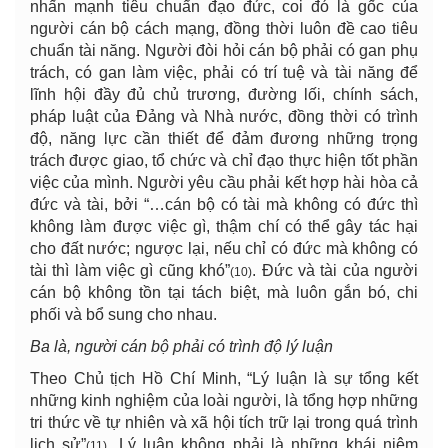
nhấn mạnh tiêu chuẩn đạo đức, coi đó là gốc của
người cán bộ cách mạng, đồng thời luôn đề cao tiêu
chuẩn tài năng. Người đòi hỏi cán bộ phải có gan phụ
trách, có gan làm việc, phải có trí tuệ và tài năng để
lĩnh hội đầy đủ chủ trương, đường lối, chính sách,
pháp luật của Đảng và Nhà nước, đồng thời có trình
độ, năng lực cần thiết để đảm đương những trọng
trách được giao, tổ chức và chỉ đạo thực hiện tốt phần
việc của mình. Người yêu cầu phải kết hợp hài hòa cả
đức và tài, bởi “…cán bộ có tài mà không có đức thì
không làm được việc gì, thậm chí có thể gây tác hại
cho đất nước; ngược lại, nếu chỉ có đức mà không có
tài thì làm việc gì cũng khó”
. Đức và tài của người
(10)
cán bộ không tồn tại tách biệt, mà luôn gắn bó, chi
phối và bổ sung cho nhau.
Ba là, người cán bộ phải có trình độ lý luận
Theo Chủ tịch Hồ Chí Minh, “Lý luận là sự tổng kết
những kinh nghiệm của loài người, là tổng hợp những
tri thức về tự nhiên và xã hội tích trữ lại trong quá trình
lịch sử”
. Lý luận không phải là những khái niệm
(11)