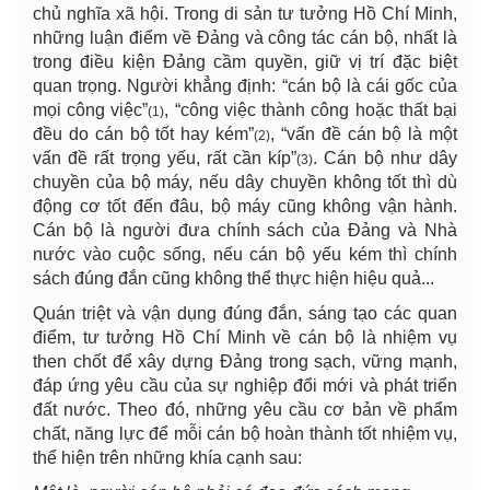
chủ nghĩa xã hội. Trong di sản tư tưởng Hồ Chí Minh,
những luận điểm về Đảng và công tác cán bộ, nhất là
trong điều kiện Đảng cầm quyền, giữ vị trí đặc biệt
quan trọng. Người khẳng định: “cán bộ là cái gốc của
mọi công việc”
, “công việc thành công hoặc thất bại
(1)
đều do cán bộ tốt hay kém”
, “vấn đề cán bộ là một
(2)
vấn đề rất trọng yếu, rất cần kíp”
. Cán bộ như dây
(3)
chuyền của bộ máy, nếu dây chuyền không tốt thì dù
động cơ tốt đến đâu, bộ máy cũng không vận hành.
Cán bộ là người đưa chính sách của Đảng và Nhà
nước vào cuộc sống, nếu cán bộ yếu kém thì chính
sách đúng đắn cũng không thể thực hiện hiệu quả...
Quán triệt và vận dụng đúng đắn, sáng tạo các quan
điểm, tư tưởng Hồ Chí Minh về cán bộ là nhiệm vụ
then chốt để xây dựng Đảng trong sạch, vững mạnh,
đáp ứng yêu cầu của sự nghiệp đổi mới và phát triển
đất nước. Theo đó, những yêu cầu cơ bản về phẩm
chất, năng lực để mỗi cán bộ hoàn thành tốt nhiệm vụ,
thể hiện trên những khía cạnh sau: