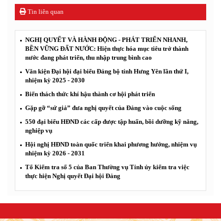
Tin liên quan
NGHỊ QUYẾT VÀ HÀNH ĐỘNG - PHÁT TRIỂN NHANH,
BỀN VỮNG ĐẤT NƯỚC: Hiện thực hóa mục tiêu trở thành
nước đang phát triển, thu nhập trung bình cao
Văn kiện Đại hội đại biểu Đảng bộ tỉnh Hưng Yên lần thứ I,
nhiệm kỳ 2025 - 2030
Biến thách thức khí hậu thành cơ hội phát triển
Gặp gỡ “sứ giả” đưa nghị quyết của Đảng vào cuộc sống
550 đại biểu HĐND các cấp được tập huấn, bồi dưỡng kỹ năng,
nghiệp vụ
Hội nghị HĐND toàn quốc triển khai phương hướng, nhiệm vụ
nhiệm kỳ 2026 - 2031
Tổ Kiểm tra số 5 của Ban Thường vụ Tỉnh ủy kiểm tra việc
thực hiện Nghị quyết Đại hội Đảng