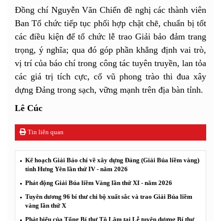
Đồng chí Nguyễn Văn Chiến đề nghị các thành viên
Ban Tổ chức tiếp tục phối hợp chặt chẽ, chuẩn bị tốt
các điều kiện để tổ chức lễ trao Giải bảo đảm trang
trọng, ý nghĩa; qua đó góp phần khẳng định vai trò,
vị trí của báo chí trong công tác tuyên truyền, lan tỏa
các giá trị tích cực, cổ vũ phong trào thi đua xây
dựng Đảng trong sạch, vững mạnh trên địa bàn tỉnh.
Lê Cúc
Tin liên quan
Kế hoạch Giải Báo chí về xây dựng Đảng (Giải Búa liềm vàng)
tỉnh Hưng Yên lần thứ IV - năm 2026
Phát động Giải Búa liềm Vàng lần thứ XI - năm 2026
Tuyên dương 96 bí thư chi bộ xuất sắc và trao Giải Búa liềm
vàng lần thứ X
Phát biểu của Tổng Bí thư Tô Lâm tại Lễ tuyên dương Bí thư