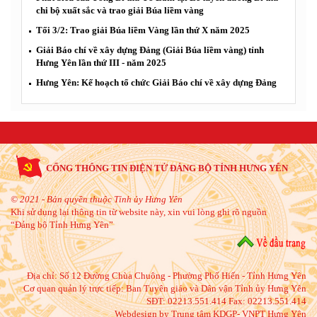
chi bộ xuất sắc và trao giải Búa liềm vàng
Tối 3/2: Trao giải Búa liềm Vàng lần thứ X năm 2025
Giải Báo chí về xây dựng Đảng (Giải Búa liềm vàng) tỉnh
Hưng Yên lần thứ III - năm 2025
Hưng Yên: Kế hoạch tổ chức Giải Báo chí về xây dựng Đảng
CỔNG THÔNG TIN ĐIỆN TỬ ĐẢNG BỘ TỈNH HƯNG YÊN
© 2021 - Bản quyền thuộc Tỉnh ủy Hưng Yên
Khi sử dụng lại thông tin từ website này, xin vui lòng ghi rõ nguồn
“Đảng bộ Tỉnh Hưng Yên”
Địa chỉ:
Số 12 Đường Chùa Chuông - Phường Phố Hiến - Tỉnh Hưng Yên
Cơ quan quản lý trực tiếp: Ban Tuyên giáo và Dân vận Tỉnh ủy Hưng Yên
SĐT: 02213.551.414 Fax: 02213.551.414
Webdesign by Trung tâm KDGP- VNPT Hưng Yên