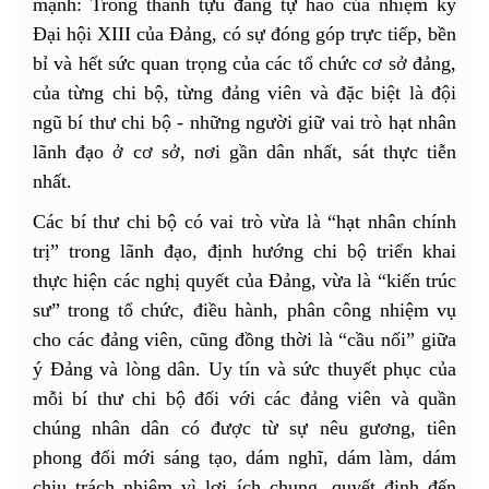
mạnh: Trong thành tựu đáng tự hào của nhiệm kỳ
Đại hội XIII của Đảng, có sự đóng góp trực tiếp, bền
bỉ và hết sức quan trọng của các tổ chức cơ sở đảng,
của từng chi bộ, từng đảng viên và đặc biệt là đội
ngũ bí thư chi bộ - những người giữ vai trò hạt nhân
lãnh đạo ở cơ sở, nơi gần dân nhất, sát thực tiễn
nhất.
Các bí thư chi bộ có vai trò vừa là “hạt nhân chính
trị” trong lãnh đạo, định hướng chi bộ triển khai
thực hiện các nghị quyết của Đảng, vừa là “kiến trúc
sư” trong tổ chức, điều hành, phân công nhiệm vụ
cho các đảng viên, cũng đồng thời là “cầu nối” giữa
ý Đảng và lòng dân. Uy tín và sức thuyết phục của
mỗi bí thư chi bộ đối với các đảng viên và quần
chúng nhân dân có được từ sự nêu gương, tiên
phong đổi mới sáng tạo, dám nghĩ, dám làm, dám
chịu trách nhiệm vì lợi ích chung, quyết định đến