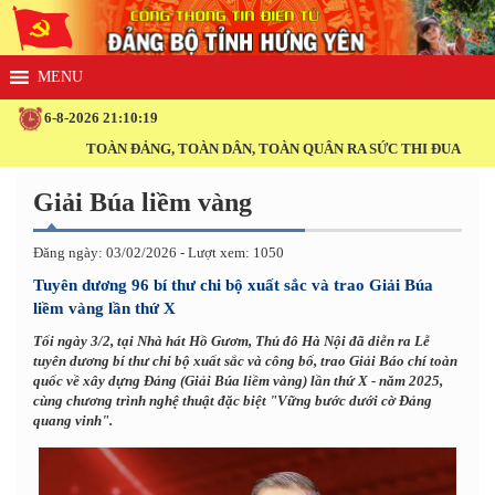
6-8-2026 21:10:20
TOÀN ĐẢNG, TOÀN DÂN, TOÀN QUÂN RA SỨC THI ĐUA THỰC HIỆN THẮ
Giải Búa liềm vàng
Đăng ngày: 03/02/2026 - Lượt xem: 1050
Tuyên dương 96 bí thư chi bộ xuất sắc và trao Giải Búa
liềm vàng lần thứ X
Tối ngày 3/2, tại Nhà hát Hồ Gươm, Thủ đô Hà Nội đã diễn ra Lễ
tuyên dương bí thư chi bộ xuất sắc và công bố, trao Giải Báo chí toàn
quốc về xây dựng Đảng (Giải Búa liềm vàng) lần thứ X - năm 2025,
cùng chương trình nghệ thuật đặc biệt "Vững bước dưới cờ Đảng
quang vinh".