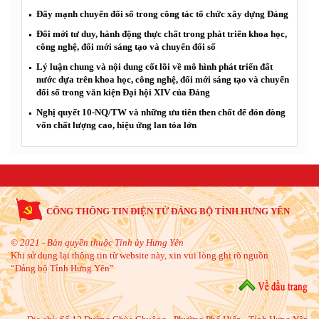
Đẩy mạnh chuyển đổi số trong công tác tổ chức xây dựng Đảng
Đổi mới tư duy, hành động thực chất trong phát triển khoa học,
công nghệ, đổi mới sáng tạo và chuyển đổi số
Lý luận chung và nội dung cốt lõi về mô hình phát triển đất
nước dựa trên khoa học, công nghệ, đổi mới sáng tạo và chuyển
đổi số trong văn kiện Đại hội XIV của Đảng
Nghị quyết 10-NQ/TW và những ưu tiên then chốt để đón dòng
vốn chất lượng cao, hiệu ứng lan tỏa lớn
CỔNG THÔNG TIN ĐIỆN TỬ ĐẢNG BỘ TỈNH HƯNG YÊN
© 2021 - Bản quyền thuộc Tỉnh ủy Hưng Yên
Khi sử dụng lại thông tin từ website này, xin vui lòng ghi rõ nguồn
“Đảng bộ Tỉnh Hưng Yên”