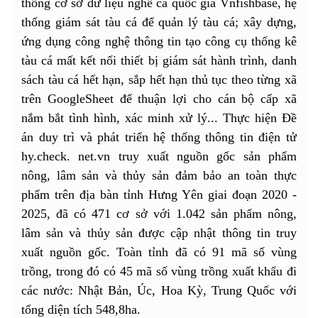
thống cơ sở dữ liệu nghề cá quốc gia Vnfishbase, hệ
thống giám sát tàu cá để quản lý tàu cá; xây dựng,
ứng dụng công nghệ thông tin tạo công cụ thống kê
tàu cá mất kết nối thiết bị giám sát hành trình, danh
sách tàu cá hết hạn, sắp hết hạn thủ tục theo từng xã
trên GoogleSheet để thuận lợi cho cán bộ cấp xã
nắm bắt tình hình, xác minh xử lý... Thực hiện Đề
án duy trì và phát triển hệ thống thông tin điện tử
hy.check. net.vn truy xuất nguồn gốc sản phẩm
nông, lâm sản và thủy sản đảm bảo an toàn thực
phẩm trên địa bàn tỉnh Hưng Yên giai đoạn 2020 -
2025, đã có 471 cơ sở với 1.042 sản phẩm nông,
lâm sản và thủy sản được cập nhật thông tin truy
xuất nguồn gốc. Toàn tỉnh đã có 91 mã số vùng
trồng, trong đó có 45 mã số vùng trồng xuất khẩu đi
các nước: Nhật Bản, Úc, Hoa Kỳ, Trung Quốc với
tổng diện tích 548,8ha.