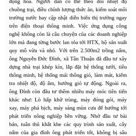
động hóa. Người dân có thể theo dõi nhiệt độ
chuồng trại, điều chỉnh lượng thức ăn, kiểm soát môi
trường nước hay cập nhật diễn biến thị trường ngay
trên điện thoại thông minh. Việc ứng dụng công
nghệ không còn là câu chuyện của các doanh nghiệp
lớn mà đang từng bước lan tỏa tới HTX, hộ sản xuất
quy mô vừa và nhỏ. Với trên 2.500m2 trồng nấm,
ông Nguyễn Đức Đỉnh, xã Tân Thuận đã đầu tư xây
dựng nhà trại khép kín, lắp đặt hệ thống tưới, tiêu
thông minh, hệ thống mái thông gió, làm mát, kiểm
tra nhiệt độ, độ ẩm, hướng gió tự động. Ngoài ra,
ông Đỉnh còn đầu tư thêm nhiều máy móc tiên tiến
khác như: Lò hấp khử trùng, máy đóng gói, máy
xay, máy phá bịch, máy sàng mùn cưa để hướng tới
phát triển nông nghiệp bền vững. Nhờ đầu tư bài
bản, tuân thủ khắt khe các quy trình sản xuất, cây
nấm của gia đình ông phát triển tốt, không bị sâu