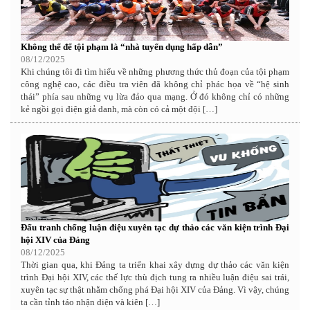
Không thể để tội phạm là “nhà tuyển dụng hấp dẫn”
08/12/2025
Khi chúng tôi đi tìm hiểu về những phương thức thủ đoạn của tội phạm
công nghệ cao, các điều tra viên đã không chỉ phác họa về “hệ sinh
thái” phía sau những vụ lừa đảo qua mạng. Ở đó không chỉ có những
kẻ ngồi gọi điện giả danh, mà còn có cả một đội […]
Đấu tranh chống luận điệu xuyên tạc dự thảo các văn kiện trình Đại
hội XIV của Đảng
08/12/2025
Thời gian qua, khi Đảng ta triển khai xây dựng dự thảo các văn kiện
trình Đại hội XIV, các thế lực thù địch tung ra nhiều luận điệu sai trái,
xuyên tạc sự thật nhằm chống phá Đại hội XIV của Đảng. Vì vậy, chúng
ta cần tỉnh táo nhận diện và kiên […]