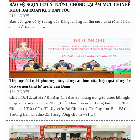
BẢO VỆ NGỌN CỜ LÝ TƯỞNG CHỐNG LẠI ÂM MƯU CHIA RẼ
KHỐI ĐẠI ĐOÀN KẾT DÂN TỘC
21/11/2025
Bảo vệ ngọn cờ lý tưởng của Đảng, chống lại âm mưu chia rẽ khối đại
đoàn kết toàn dân tộc
Tiếp tục đổi mới phương thức, nâng cao hơn nữa hiệu quả công tác
bảo vệ nền tảng tư tưởng của Đảng
16/12/2025
Chiều 16/12, tại Hà Nội, Ban Chỉ đạo 35 Trung ương tổ chức hội nghị
tổng kết công tác năm 2025, triển khai nhiệm vụ trọng tâm năm 2026.
Đồng chí Trần Cẩm Tú, Ủy viên Bộ Chính trị, Thường trực Ban Bí thư,
Trưởng Ban Chỉ đạo 35 Trung ương chủ trì và […]