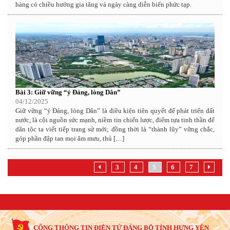
hàng có chiều hướng gia tăng và ngày càng diễn biến phức tạp.
Bài 3: Giữ vững “ý Đảng, lòng Dân”
04/12/2025
Giữ vững “ý Đảng, lòng Dân” là điều kiện tiên quyết để phát triển đất
nước, là cội nguồn sức mạnh, niềm tin chiến lược, điểm tựa tinh thần để
dân tộc ta viết tiếp trang sử mới; đồng thời là “thành lũy” vững chắc,
góp phần đập tan mọi âm mưu, thủ […]
3
4
5
6
7
CỔNG THÔNG TIN ĐIỆN TỬ ĐẢNG BỘ TỈNH HƯNG YÊN