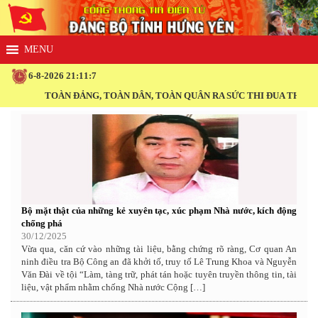
6-8-2026 21:11:7
TOÀN ĐẢNG, TOÀN DÂN, TOÀN QUÂN RA SỨC THI ĐUA THỰC HIỆN THẮ
Bộ mặt thật của những kẻ xuyên tạc, xúc phạm Nhà nước, kích động
chống phá
30/12/2025
Vừa qua, căn cứ vào những tài liệu, bằng chứng rõ ràng, Cơ quan An
ninh điều tra Bộ Công an đã khởi tố, truy tố Lê Trung Khoa và Nguyễn
Văn Đài về tội “Làm, tàng trữ, phát tán hoặc tuyên truyền thông tin, tài
liệu, vật phẩm nhằm chống Nhà nước Cộng […]