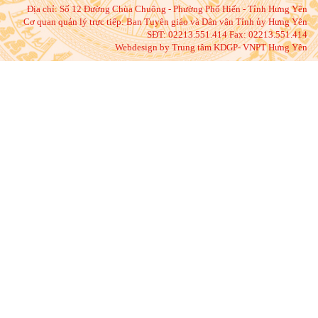
Địa chỉ:
Số 12 Đường Chùa Chuông - Phường Phố Hiến - Tỉnh Hưng Yên
Cơ quan quản lý trực tiếp: Ban Tuyên giáo và Dân vận Tỉnh ủy Hưng Yên
SĐT: 02213.551.414 Fax: 02213.551.414
Webdesign by Trung tâm KDGP- VNPT Hưng Yên