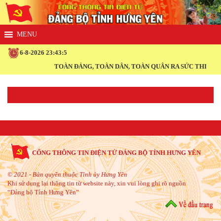
6-8-2026 23:43:5
TOÀN ĐẢNG, TOÀN DÂN, TOÀN QUÂN RA SỨC THI ĐUA 
CỔNG THÔNG TIN ĐIỆN TỬ ĐẢNG BỘ TỈNH HƯNG YÊN
© 2021 - Bản quyền thuộc Tỉnh ủy Hưng Yên
Khi sử dụng lại thông tin từ website này, xin vui lòng ghi rõ nguồn
“Đảng bộ Tỉnh Hưng Yên”