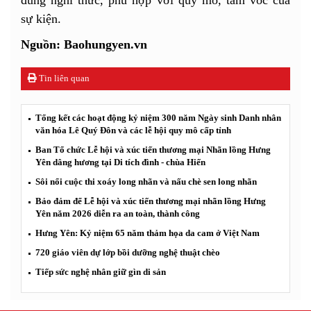
đúng nghi thức, phù hợp với quy mô, tầm vóc của
sự kiện.
Nguồn: Baohungyen.vn
Tin liên quan
Tổng kết các hoạt động kỷ niệm 300 năm Ngày sinh Danh nhân
văn hóa Lê Quý Đôn và các lễ hội quy mô cấp tỉnh
Ban Tổ chức Lễ hội và xúc tiến thương mại Nhãn lồng Hưng
Yên dâng hương tại Di tích đình - chùa Hiến
Sôi nổi cuộc thi xoáy long nhãn và nấu chè sen long nhãn
Bảo đảm để Lễ hội và xúc tiến thương mại nhãn lồng Hưng
Yên năm 2026 diễn ra an toàn, thành công
Hưng Yên: Kỷ niệm 65 năm thảm họa da cam ở Việt Nam
720 giáo viên dự lớp bồi dưỡng nghệ thuật chèo
Tiếp sức nghệ nhân giữ gìn di sản