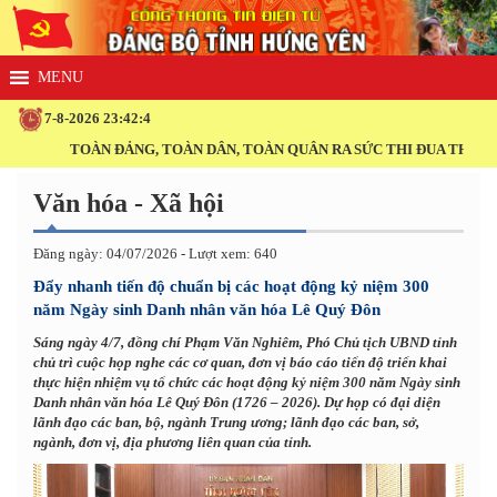
7-8-2026 23:42:4
TOÀN ĐẢNG, TOÀN DÂN, TOÀN QUÂN RA SỨC THI ĐUA THỰC HIỆN THẮ
Văn hóa - Xã hội
Đăng ngày: 04/07/2026 - Lượt xem: 640
Đẩy nhanh tiến độ chuẩn bị các hoạt động kỷ niệm 300
năm Ngày sinh Danh nhân văn hóa Lê Quý Đôn
Sáng ngày 4/7, đồng chí Phạm Văn Nghiêm, Phó Chủ tịch UBND tỉnh
chủ trì cuộc họp nghe các cơ quan, đơn vị báo cáo tiến độ triển khai
thực hiện nhiệm vụ tổ chức các hoạt động kỷ niệm 300 năm Ngày sinh
Danh nhân văn hóa Lê Quý Đôn (1726 – 2026). Dự họp có đại diện
lãnh đạo các ban, bộ, ngành Trung ương; lãnh đạo các ban, sở,
ngành, đơn vị, địa phương liên quan của tỉnh.