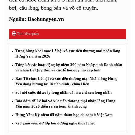
bơi, cầu lông, bóng bàn và võ cổ truyền.
Nguồn: Baohungyen.vn
Tin liên quan
Tưng bừng khai mạc Lễ hội và xúc tiến thương mại nhãn lồng
Hưng Yên năm 2026
Tổng kết các hoạt động kỷ niệm 300 năm Ngày sinh Danh nhân
văn hóa Lê Quý Đôn và các lễ hội quy mô cấp tỉnh
Ban Tổ chức Lễ hội và xúc tiến thương mại Nhãn lồng Hưng
Yên dâng hương tại Di tích đình - chùa Hiến
Sôi nổi cuộc thi xoáy long nhãn và nấu chè sen long nhãn
Bảo đảm để Lễ hội và xúc tiến thương mại nhãn lồng Hưng
Yên năm 2026 diễn ra an toàn, thành công
Hưng Yên: Kỷ niệm 65 năm thảm họa da cam ở Việt Nam
720 giáo viên dự lớp bồi dưỡng nghệ thuật chèo