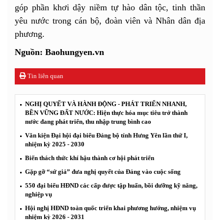
góp phần khơi dậy niềm tự hào dân tộc, tinh thần
yêu nước trong cán bộ, đoàn viên và Nhân dân địa
phương.
Nguồn: Baohungyen.vn
Tin liên quan
NGHỊ QUYẾT VÀ HÀNH ĐỘNG - PHÁT TRIỂN NHANH,
BỀN VỮNG ĐẤT NƯỚC: Hiện thực hóa mục tiêu trở thành
nước đang phát triển, thu nhập trung bình cao
Văn kiện Đại hội đại biểu Đảng bộ tỉnh Hưng Yên lần thứ I,
nhiệm kỳ 2025 - 2030
Biến thách thức khí hậu thành cơ hội phát triển
Gặp gỡ “sứ giả” đưa nghị quyết của Đảng vào cuộc sống
550 đại biểu HĐND các cấp được tập huấn, bồi dưỡng kỹ năng,
nghiệp vụ
Hội nghị HĐND toàn quốc triển khai phương hướng, nhiệm vụ
nhiệm kỳ 2026 - 2031