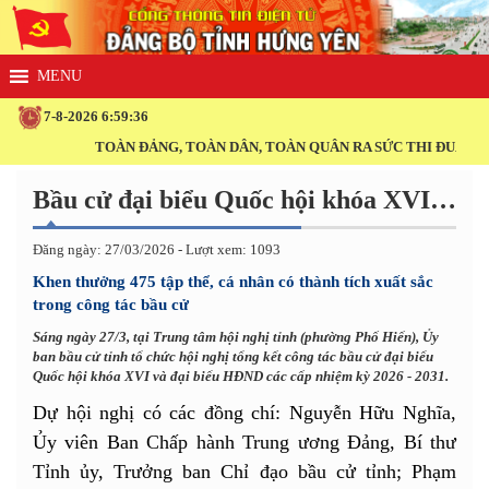
7-8-2026 6:59:38
OÀN ĐẢNG, TOÀN DÂN, TOÀN QUÂN RA SỨC THI ĐUA THỰC HIỆN THẮNG
Bầu cử đại biểu Quốc hội khóa XVI và đại biểu HĐND các cấp nhiệm kỳ 2026 - 2031
Đăng ngày: 27/03/2026 - Lượt xem: 1093
Khen thưởng 475 tập thể, cá nhân có thành tích xuất sắc
trong công tác bầu cử
Sáng ngày 27/3, tại Trung tâm hội nghị tỉnh (phường Phố Hiến), Ủy
ban bầu cử tỉnh tổ chức hội nghị tổng kết công tác bầu cử đại biểu
Quốc hội khóa XVI và đại biểu HĐND các cấp nhiệm kỳ 2026 - 2031.
Dự hội nghị có các đồng chí: Nguyễn Hữu Nghĩa,
Ủy viên Ban Chấp hành Trung ương Đảng, Bí thư
Tỉnh ủy, Trưởng ban Chỉ đạo bầu cử tỉnh; Phạm