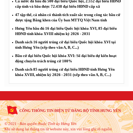
Cả nước đã bầu đủ 500 đại biểu Quốc hội, 2.552 đại biểu HĐND
cấp tỉnh và bầu được 72.438 đại biểu HĐND cấp xã
47 tập thể, cá nhân có thành tích xuất sắc trong công tác bầu cử
được tặng Bằng khen của Ủy ban MTTQ Việt Nam tỉnh
Hưng Yên bầu đủ 16 đại biểu Quốc hội khóa XVI, 85 đại biểu
HĐND tỉnh khóa XVIII nhiệm kỳ 2026 - 2031
Danh sách 16 người trúng cử đại biểu Quốc hội khóa XVI tại
tỉnh Hưng Yên (xếp theo vần A, B, C...)
Bầu cử đại biểu Quốc hội khóa XVI: Số đại biểu dự kiến hoạt
động chuyên trách trúng cử 100%
Danh sách 85 người trúng cử đại biểu HĐND tỉnh Hưng Yên
khóa XVIII, nhiệm kỳ 2026 - 2031 (xếp theo vần A, B, C...)
CỔNG THÔNG TIN ĐIỆN TỬ ĐẢNG BỘ TỈNH HƯNG YÊN
© 2021 - Bản quyền thuộc Tỉnh ủy Hưng Yên
Khi sử dụng lại thông tin từ website này, xin vui lòng ghi rõ nguồn