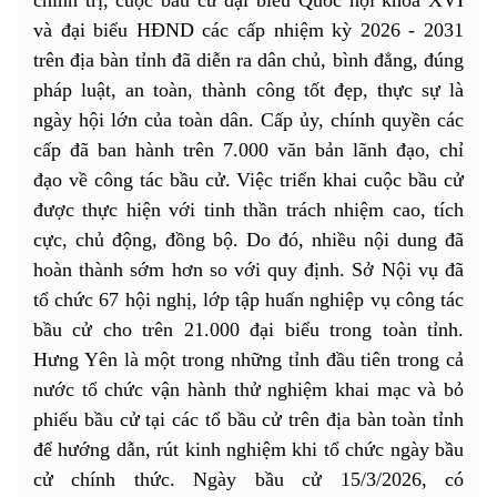
chính trị, cuộc bầu cử đại biểu Quốc hội khóa XVI
và đại biểu HĐND các cấp nhiệm kỳ 2026 - 2031
trên địa bàn tỉnh đã diễn ra dân chủ, bình đẳng, đúng
pháp luật, an toàn, thành công tốt đẹp, thực sự là
ngày hội lớn của toàn dân. Cấp ủy, chính quyền các
cấp đã ban hành trên 7.000 văn bản lãnh đạo, chỉ
đạo về công tác bầu cử. Việc triển khai cuộc bầu cử
được thực hiện với tinh thần trách nhiệm cao, tích
cực, chủ động, đồng bộ. Do đó, nhiều nội dung đã
hoàn thành sớm hơn so với quy định. Sở Nội vụ đã
tổ chức 67 hội nghị, lớp tập huấn nghiệp vụ công tác
bầu cử cho trên 21.000 đại biểu trong toàn tỉnh.
Hưng Yên là một trong những tỉnh đầu tiên trong cả
nước tổ chức vận hành thử nghiệm khai mạc và bỏ
phiếu bầu cử tại các tổ bầu cử trên địa bàn toàn tỉnh
để hướng dẫn, rút kinh nghiệm khi tổ chức ngày bầu
cử chính thức. Ngày bầu cử 15/3/2026, có