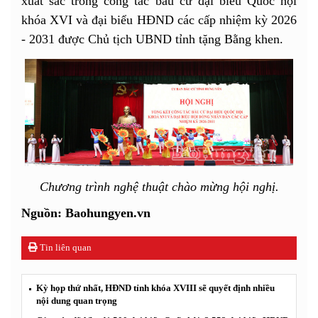
xuất sắc trong công tác bầu cử đại biểu Quốc hội
khóa XVI và đại biểu HĐND các cấp nhiệm kỳ 2026
- 2031 được Chủ tịch UBND tỉnh tặng Bằng khen.
Chương trình nghệ thuật chào mừng hội nghị.
Nguồn: Baohungyen.vn
Tin liên quan
Kỳ họp thứ nhất, HĐND tỉnh khóa XVIII sẽ quyết định nhiều
nội dung quan trọng