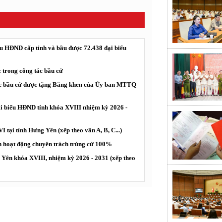
ểu HĐND cấp tỉnh và bầu được 72.438 đại biểu
c trong công tác bầu cử
g tác bầu cử được tặng Bằng khen của Ủy ban MTTQ
ại biểu HĐND tỉnh khóa XVIII nhiệm kỳ 2026 -
 tại tỉnh Hưng Yên (xếp theo vần A, B, C...)
ến hoạt động chuyên trách trúng cử 100%
Yên khóa XVIII, nhiệm kỳ 2026 - 2031 (xếp theo