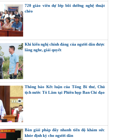
720 giáo viên dự lớp bồi dưỡng nghệ thuật
chèo
Khi kiến nghị chính đáng của người dân được
lắng nghe, giải quyết
Thông báo Kết luận của Tổng Bí thư, Chủ
tịch nước Tô Lâm tại Phiên họp Ban Chỉ đạo
Trung ương thực hiện Nghị quyết số 57-
NQ/TW
Bàn giải pháp đẩy nhanh tiến độ khám sức
khỏe định kỳ cho người dân