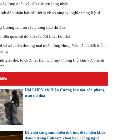
xoáy long nhãn và nấu chè sen long nhãn
h đón nhận hài cốt liệt sĩ về an táng tại nghĩa trang liệt sĩ
 Cường lan tỏa các phong trào thi đua
 liên quan sổ đỏ khi sửa đổi Luật Đất đai
i và xúc tiến thương mại nhãn lồng Hưng Yên năm 2026 diễn
 công
nh giải thể, tổ chức lại Ban Chỉ huy Phòng thủ khu vực thành
inh
hiều
Hội LHPN xã Hiệp Cường lan tỏa các phong
trào thi đua
Đề xuất cắt giảm nhiều thủ tục, điều kiện kinh
doanh trong lĩnh vực khoa học - công nghệ