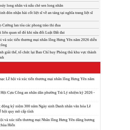
xoáy long nhãn và nấu chè sen long nhãn
 đón nhận hài cốt liệt sĩ về an táng tại nghĩa trang liệt sĩ
 Cường lan tỏa các phong trào thi đua
 liên quan sổ đỏ khi sửa đổi Luật Đất đai
i và xúc tiến thương mại nhãn lồng Hưng Yên năm 2026 diễn
 công
h giải thể, tổ chức lại Ban Chỉ huy Phòng thủ khu vực thành
inh
ạc Lễ hội và xúc tiến thương mại nhãn lồng Hưng Yên năm
p Hội Cựu Công an nhân dân phường Trà Lý nhiệm kỳ 2026 -
t động kỷ niệm 300 năm Ngày sinh Danh nhân văn hóa Lê
ễ hội quy mô cấp tỉnh
ội và xúc tiến thương mại Nhãn lồng Hưng Yên dâng hương
 chùa Hiến