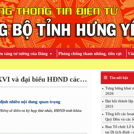
ền tảng tư tưởng của Đảng
Phòng chống tham nhũng, tiêu cực
Văn
TOÀN ĐẢ
Bầu cử đại biểu Quốc hội khóa XVI và đại biểu HĐND các cấp nhiệm kỳ 2026 - 2031
Tin nổi bật
Tưng bừng khai m
2026
Đại hội thành lậ
định nhiều nội dung quan trọng
2031
Hiến) sẽ diễn ra kỳ họp thứ nhất, HĐND tỉnh khóa
Tổng kết các hoạ
Quý Đôn và các l
Ban Tổ chức Lễ h
tại Di tích đình -