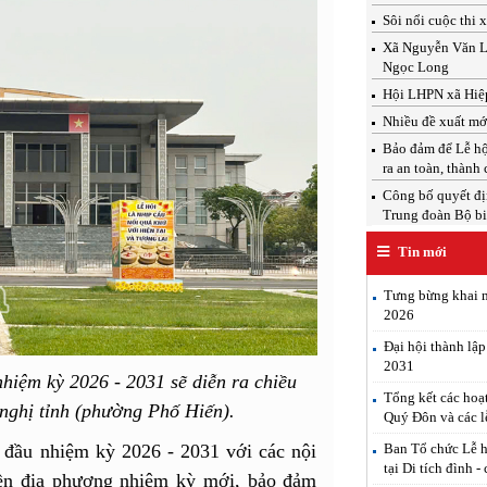
Sôi nổi cuộc thi 
Xã Nguyễn Văn Linh
Ngọc Long
Hội LHPN xã Hiệp
Nhiều đề xuất mới
Bảo đảm để Lễ hộ
ra an toàn, thành
Công bố quyết địn
Trung đoàn Bộ b
Tin mới
Tưng bừng khai m
2026
Đại hội thành lậ
2031
hiệm kỳ 2026 - 2031 sẽ diễn ra chiều
Tổng kết các hoạ
nghị tỉnh (phường Phố Hiến).
Quý Đôn và các l
Ban Tổ chức Lễ h
 đầu nhiệm kỳ 2026 - 2031 với các nội
tại Di tích đình -
yền địa phương nhiệm kỳ mới, bảo đảm