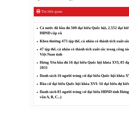
Tin liên quan
Cả nước đã bầu đủ 500 đại biểu Quốc hội, 2.552 đại bi
HĐND cấp xã
Khen thưởng 475 tập thể, cá nhân có thành tích xuất sắ
47 tập thể, cá nhân có thành tích xuất sắc trong côn
Việt Nam tỉnh
Hưng Yên bầu đủ 16 đại biểu Quốc hội khóa XVI, 85 đ
2031
Danh sách 16 người trúng cử đại biểu Quốc hội khóa XVI
Bầu cử đại biểu Quốc hội khóa XVI: Số đại biểu dự ki
Danh sách 85 người trúng cử đại biểu HĐND tỉnh Hưng 
vần A, B, C...)