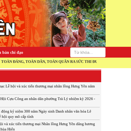
 bản chỉ đạo
NG, TOÀN DÂN, TOÀN QUÂN RA SỨC THI ĐUA THỰC HIỆN THẮNG LỢI N
ạc Lễ hội và xúc tiến thương mại nhãn lồng Hưng Yên năm
p Hội Cựu Công an nhân dân phường Trà Lý nhiệm kỳ 2026 -
t động kỷ niệm 300 năm Ngày sinh Danh nhân văn hóa Lê
ễ hội quy mô cấp tỉnh
ội và xúc tiến thương mại Nhãn lồng Hưng Yên dâng hương
 chùa Hiến