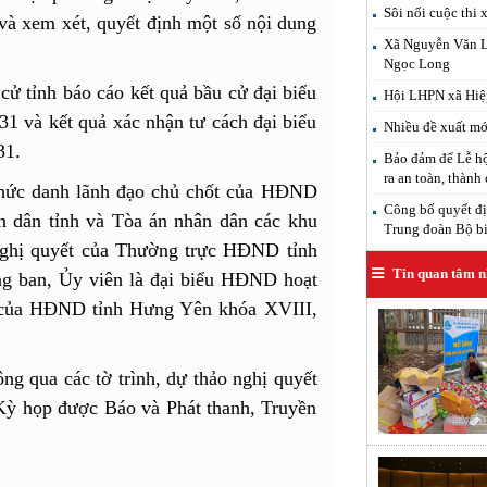
Sôi nổi cuộc thi 
và xem xét, quyết định một số nội dung
Xã Nguyễn Văn Lin
Ngọc Long
ử tỉnh báo cáo kết quả bầu cử đại biểu
Hội LHPN xã Hiệp
 và kết quả xác nhận tư cách đại biểu
Nhiều đề xuất mới
31.
Bảo đảm để Lễ hộ
ra an toàn, thành
 chức danh lãnh đạo chủ chốt của HĐND
Công bố quyết đị
n dân tỉnh và Tòa án nhân dân các khu
Trung đoàn Bộ b
ghị quyết của Thường trực HĐND tỉnh
Tin quan tâm n
ng ban, Ủy viên là đại biểu HĐND hoạt
 của HĐND tỉnh Hưng Yên khóa XVIII,
g qua các tờ trình, dự thảo nghị quyết
ỳ họp được Báo và Phát thanh, Truyền