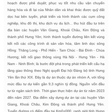
hoạch được phê duyệt; phục vụ tốt nhu cầu vận chuyển
hàng hóa và đi lại của Nhân dân và khai thác được quỹ đất
dọc hai bên tuyến, phát triển và hình thành các cụm công
nghiệp, khu đô thị, khu dịch vụ du lịch... thu hút đầu tư trên
địa bàn các huyện Văn Giang, Khoái Châu, Kim Động và
thành phố Hưng Yên; hình thành tuyến đường liên kết vùng
kết nối các công trình di sản văn hóa, tâm linh dọc sông
Hồng: Thăng Long - Phố Hiến - Tam Chúc - Bái Đính - Chùa
Hương; kết nối giao thông vùng Hà Nội - Hưng Yên - Hà
Nam - Ninh Bình; là bước đột phá trong phát triển kết cấu hạ
tầng giao thông theo Nghị quyết Đại hội Đảng bộ tỉnh Hưng
Yên lần thứ XIX. Đây là dự án thuộc dự án nhóm A, với tổng
mức đầu tư dự kiến gần 9,3 nghìn tỷ đồng. Nguồn vốn đầu
tư từ ngân sách tỉnh. Thời gian thực hiện dự án từ năm 2023
đến năm 2027. Địa điểm xây dựng dự án tại các huyện Văn
Giang, Khoái Châu, Kim Động và thành phố Hưng Yên.
Tuyến đường có điểm đầu tại Km0+000, ranh giới tỉnh Hưng