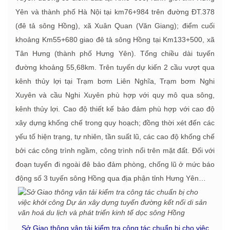
Yên và thành phố Hà Nội tại km76+984 trên đường ĐT.378
(đê tả sông Hồng), xã Xuân Quan (Văn Giang); điểm cuối
khoảng Km55+680 giao đê tả sông Hồng tại Km133+500, xã
Tân Hưng (thành phố Hưng Yên). Tổng chiều dài tuyến
đường khoảng 55,68km. Trên tuyến dự kiến 2 cầu vượt qua
kênh thủy lợi tại Trạm bơm Liên Nghĩa, Trạm bơm Nghi
Xuyên và cầu Nghi Xuyên phù hợp với quy mô qua sông,
kênh thủy lợi. Cao độ thiết kế bảo đảm phù hợp với cao độ
xây dựng khống chế trong quy hoạch; đồng thời xét đến các
yếu tố hiện trạng, tự nhiên, tần suất lũ, các cao độ khống chế
bởi các công trình ngầm, công trình nổi trên mặt đất. Đối với
đoạn tuyến đi ngoài đê bảo đảm phòng, chống lũ ở mức báo
động số 3 tuyến sông Hồng qua địa phận tỉnh Hưng Yên…
Sở Giao thông vận tải kiểm tra công tác chuẩn bị cho việc