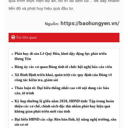
quá trình thực hiện dự án; bố trí tái định cư… để đẩy nhanh
tiến độ và phát huy hiệu quả đầu tư.
https://baohungyen.vn/
Nguồn:
Tin liên quan
Phát huy di sản Lê Quý Đôn, khơi dậy động lực phát triển
Hưng Yên
Đảng ủy các cơ quan Đảng tỉnh tổ chức hội nghị báo cáo viên
Xã Bình Định triển khai, quán triệt các quy định của Đảng về
công tác kiểm tra, giám sát
Thảo luận tổ: Đại biểu thống nhất cao với nội dung các báo
cáo, tờ trình
Kỳ họp thường lệ giữa năm 2026, HĐND tỉnh: Tập trung hoàn
thiện các cơ chế, chính sách đặc thù nhằm phát huy hiệu quả
không gian phát triển mới của tỉnh
Đại biểu HĐND các cấp: Rèn bản lĩnh, kỹ năng nghị trường, sâu
sát cơ sở