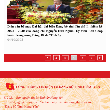
Diễn văn bế mạc Đại hội đại biểu Đảng bộ tỉnh lần thứ I, nhiệm kỳ
2025 - 2030 của đồng chí Nguyễn Hữu Nghĩa, Ủy viên Ban Chấp
hành Trung ương Đảng, Bí thư Tỉnh ủy
04/10/2025
.
3
4
5
6
7
CỔNG THÔNG TIN ĐIỆN TỬ ĐẢNG BỘ TỈNH HƯNG YÊN
© 2021 - Bản quyền thuộc Tỉnh ủy Hưng Yên
Khi sử dụng lại thông tin từ website này, xin vui lòng ghi rõ nguồn
“Đảng bộ Tỉnh Hưng Yên”