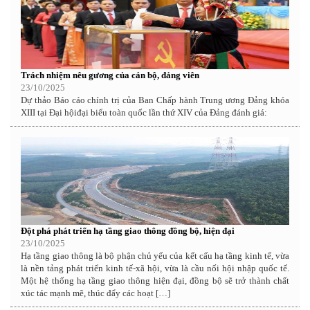
Trách nhiệm nêu gương của cán bộ, đảng viên
23/10/2025
Dự thảo Báo cáo chính trị của Ban Chấp hành Trung ương Đảng khóa
XIII tại Đại hộiđại biểu toàn quốc lần thứ XIV của Đảng đánh giá:
Đột phá phát triển hạ tầng giao thông đồng bộ, hiện đại
23/10/2025
Hạ tầng giao thông là bộ phận chủ yếu của kết cấu hạ tầng kinh tế, vừa
là nền tảng phát triển kinh tế-xã hội, vừa là cầu nối hội nhập quốc tế.
Một hệ thống hạ tầng giao thông hiện đại, đồng bộ sẽ trở thành chất
xúc tác mạnh mẽ, thúc đẩy các hoạt […]