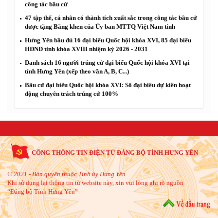
công tác bầu cử
47 tập thể, cá nhân có thành tích xuất sắc trong công tác bầu cử
được tặng Bằng khen của Ủy ban MTTQ Việt Nam tỉnh
Hưng Yên bầu đủ 16 đại biểu Quốc hội khóa XVI, 85 đại biểu
HĐND tỉnh khóa XVIII nhiệm kỳ 2026 - 2031
Danh sách 16 người trúng cử đại biểu Quốc hội khóa XVI tại
tỉnh Hưng Yên (xếp theo vần A, B, C...)
Bầu cử đại biểu Quốc hội khóa XVI: Số đại biểu dự kiến hoạt
động chuyên trách trúng cử 100%
CỔNG THÔNG TIN ĐIỆN TỬ ĐẢNG BỘ TỈNH HƯNG YÊN
© 2021 - Bản quyền thuộc Tỉnh ủy Hưng Yên
Khi sử dụng lại thông tin từ website này, xin vui lòng ghi rõ nguồn
“Đảng bộ Tỉnh Hưng Yên”