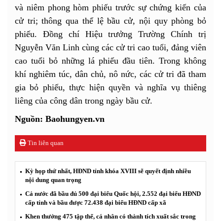
và niêm phong hòm phiếu trước sự chứng kiến của
cử tri; thông qua thể lệ bầu cử, nội quy phòng bỏ
phiếu. Đồng chí Hiệu trưởng Trường Chính trị
Nguyễn Văn Linh cùng các cử tri cao tuổi, đảng viên
cao tuổi bỏ những lá phiếu đầu tiên. Trong không
khí nghiêm túc, dân chủ, nô nức, các cử tri đã tham
gia bỏ phiếu, thực hiện quyền và nghĩa vụ thiêng
liêng của công dân trong ngày bầu cử.
Nguồn: Baohungyen.vn
Tin liên quan
Kỳ họp thứ nhất, HĐND tỉnh khóa XVIII sẽ quyết định nhiều
nội dung quan trọng
Cả nước đã bầu đủ 500 đại biểu Quốc hội, 2.552 đại biểu HĐND
cấp tỉnh và bầu được 72.438 đại biểu HĐND cấp xã
Khen thưởng 475 tập thể, cá nhân có thành tích xuất sắc trong