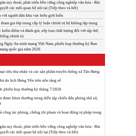
a suy thoái, phát triển bền vững công nghiệp văn hóa - Bài
quyết các mối quan hệ nội tại (Tiếp theo và hết)
 với người dân khu vực biên giới biển
tham gia lớp trung cấp lý luận chính trị hệ không tập trung
c kiểm điểm và đánh giá, xếp loại chất lượng đối với tập thể,
thống chính trị
ng Ngày An ninh mạng Việt Nam, phiên họp thường kỳ Ban
mạng quốc gia năm 2026
mại tiêu thụ nhãn và các sản phẩm truyền thống xã Tân Hưng
á du lịch Hưng Yên trên nền tảng số
c phiên họp thường kỳ tháng 7/2026
ân được khen thưởng trong diễn tập chiến đấu phòng thủ xã,
6
ả công tác phòng, chống tội phạm và hoạt động tư pháp trong
ừa suy thoái, phát triển bền vững công nghiệp văn hóa - Bài
 quyết các mối quan hệ nội tại (Tiếp theo và hết)