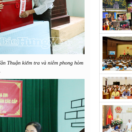
 Tân Thuận kiểm tra và niêm phong hòm
.