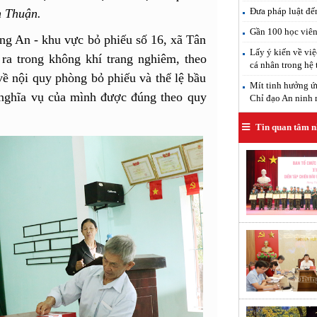
Đưa pháp luật đế
n Thuận.
Gần 100 học viên 
ng An - khu vực bỏ phiếu số 16, xã Tân
Lấy ý kiến về việ
ra trong không khí trang nghiêm, theo
cá nhân trong hệ 
về nội quy phòng bỏ phiếu và thể lệ bầu
Mít tinh hưởng ứ
 nghĩa vụ của mình được đúng theo quy
Chỉ đạo An ninh
Tin quan tâm n