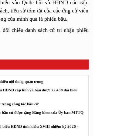
u biểu vào Quốc hội và HĐND các cấp.
ách, tiểu sử tóm tắt của các ứng cử viên
ọng của mình qua lá phiếu bầu.
 đối chiếu danh sách cử tri nhận phiếu
nhiều nội dung quan trọng
ểu HĐND cấp tỉnh và bầu được 72.438 đại biểu
c trong công tác bầu cử
g tác bầu cử được tặng Bằng khen của Ủy ban MTTQ
ại biểu HĐND tỉnh khóa XVIII nhiệm kỳ 2026 -