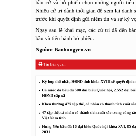
bầu cử và bỏ phiếu chọn những người tiê
Nhiều cử tri dành thời gian để xem lại danh s
trước khi quyết định gửi niềm tin và sự kỳ v
Ngay sau lễ khai mạc, các cử tri đã đến bàn
bầu và tiến hành bỏ phiếu.
Nguồn: Baohungyen.vn
Tin liên quan
Kỳ họp thứ nhất, HĐND tỉnh khóa XVIII sẽ quyết định 
Cả nước đã bầu đủ 500 đại biểu Quốc hội, 2.552 đại bi
HĐND cấp xã
Khen thưởng 475 tập thể, cá nhân có thành tích xuất sắ
47 tập thể, cá nhân có thành tích xuất sắc trong côn
Việt Nam tỉnh
Hưng Yên bầu đủ 16 đại biểu Quốc hội khóa XVI, 85 đ
2031