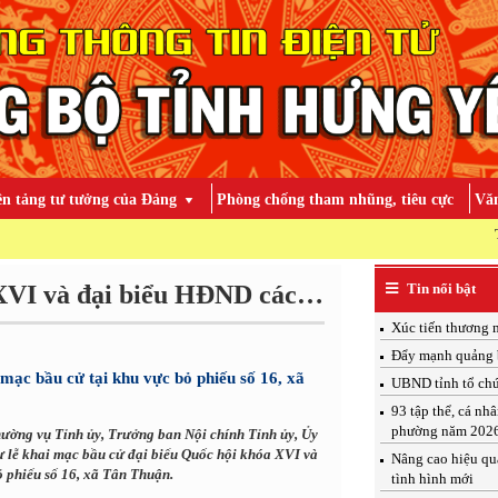
ền tảng tư tưởng của Đảng
Phòng chống tham nhũng, tiêu cực
Văn
TOÀN ĐẢNG, TO
Bầu cử đại biểu Quốc hội khóa XVI và đại biểu HĐND các cấp nhiệm kỳ 2026 - 2031
Tin nổi bật
Xúc tiến thương 
Đẩy mạnh quảng b
mạc bầu cử tại khu vực bỏ phiếu số 16, xã
UBND tỉnh tổ chứ
93 tập thể, cá nh
phường năm 202
ường vụ Tỉnh ủy, Trưởng ban Nội chính Tỉnh ủy, Ủy
dự lễ khai mạc bầu cử đại biểu Quốc hội khóa XVI và
Nâng cao hiệu qu
 phiếu số 16, xã Tân Thuận.
tình hình mới