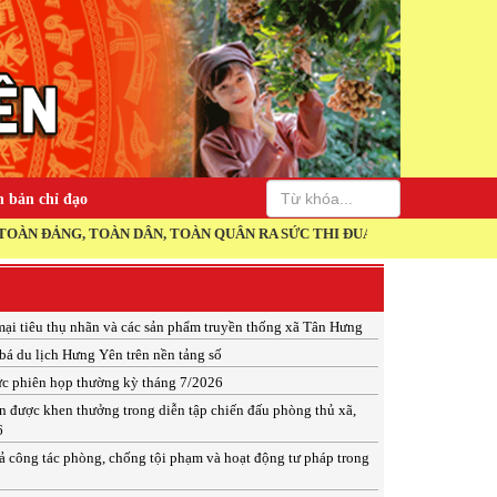
 bản chỉ đạo
ÀN DÂN, TOÀN QUÂN RA SỨC THI ĐUA THỰC HIỆN THẮNG LỢI NGHỊ QU
mại tiêu thụ nhãn và các sản phẩm truyền thống xã Tân Hưng
á du lịch Hưng Yên trên nền tảng số
c phiên họp thường kỳ tháng 7/2026
ân được khen thưởng trong diễn tập chiến đấu phòng thủ xã,
6
ả công tác phòng, chống tội phạm và hoạt động tư pháp trong