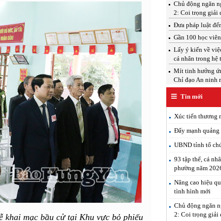
Chủ động ngăn ngừ
2: Coi trọng giải 
Đưa pháp luật đến
Gần 100 học viên 
Lấy ý kiến về việ
cá nhân trong hệ 
Mít tinh hưởng ứ
Chỉ đạo An ninh 
Tin mới
Xúc tiến thương 
Đẩy mạnh quảng b
UBND tỉnh tổ chứ
93 tập thể, cá nh
phường năm 202
Nâng cao hiệu qu
tình hình mới
Chủ động ngăn ng
2: Coi trọng giải
ễ khai mạc bầu cử tại Khu vực bỏ phiếu