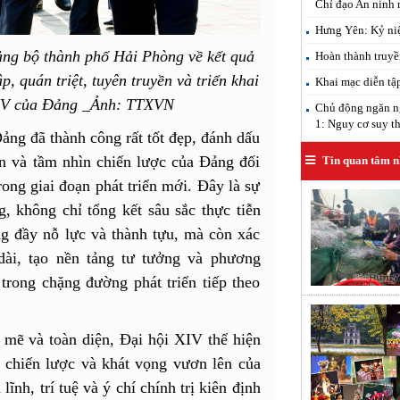
Chỉ đạo An ninh
Hưng Yên: Kỷ ni
ảng bộ thành phố Hải Phòng về kết quả
Hoàn thành truyề
p, quán triệt, tuyên truyền và triển khai
Khai mạc diễn tậ
 XIV của Đảng _Ảnh: TTXVN
Chủ động ngăn ng
1: Nguy cơ suy th
ảng đã thành công rất tốt đẹp, đánh dấu
ận và tầm nhìn chiến lược của Đảng đối
Tin quan tâm n
ong giai đoạn phát triển mới. Đây là sự
g, không chỉ tổng kết sâu sắc thực tiễn
g đầy nỗ lực và thành tựu, mà còn xác
dài, tạo nền tảng tư tưởng và phương
rong chặng đường phát triển tiếp theo
mẽ và toàn diện, Đại hội XIV thể hiện
n chiến lược và khát vọng vươn lên của
ĩnh, trí tuệ và ý chí chính trị kiên định