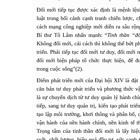
Đổi mới tiếp tục được xác định là mệnh lệnh
luật trong bối cảnh cạnh tranh chiến lược, c
cách mạng công nghiệp mới diễn ra sâu rộng
Bí thư Tô Lâm nhấn mạnh: “
Tinh thần “đ
Không đổi mới, cải cách thì không thể bứt ph
triển. Phải tiếp tục đổi mới tư duy, đổi mới 
đổi mới biện pháp tổ chức thực hiện, để đư
trong cuộc sống”(2).
Điểm phát triển mới của Đại hội XIV là đặt
căn bản tư duy phát triển và phương thức vậ
là sự chuyển dịch từ tư duy quản lý hành chí
tiếp, sang tư duy quản trị, kiến tạo phát tri
tạo lập môi trường, khơi thông và phân bổ, q
vận hành của nền hành chính, nền kinh tế t
Trọng tâm của tinh thần đổi mới là lấy hiệ
suất, chất lượng, hiệu quả đầu tư, sức cạnh