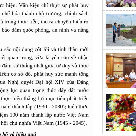
ực hiện. Văn kiện chỉ thực sự phát huy
 chế hóa thành chủ trương, chính sách
 trong thực tiễn, tạo ra chuyển biến rõ
ội, bảo đảm quốc phòng, an ninh và nâng
u sắc nội dung cốt lõi và tinh thần mới
ệt quan trọng, vừa là yêu cầu về nhận
 đảm sự thống nhất giữa tư duy và thực
 Trên cơ sở đó, phát huy sức mạnh tổng
 đưa Nghị quyết Đại hội XIV của Đảng
động lực quan trọng thúc đẩy đất nước
hực hiện thắng lợi mục tiêu phát triển
năm thành lập (1930 - 2030); hiện thực
 niệm 100 năm thành lập nước Việt Nam
hội chủ nghĩa Việt Nam (1945 - 2045).
 bộ và hiệu quả