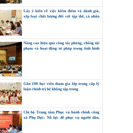
Lấy ý kiến về việc kiểm điểm và đánh giá,
xếp loại chất lượng đối với tập thể, cá nhân
trong hệ thống chính trị
Nâng cao hiệu quả công tác phòng, chống tội
phạm và hoạt động tư pháp trong tình hình
mới
Gần 100 học viên tham gia lớp trung cấp lý
luận chính trị hệ không tập trung
Chi bộ Trung tâm Phục vụ hành chính công
xã Phụ Dực: Nỗ lực để phục vụ người dân,
doanh nghiệp tốt hơn