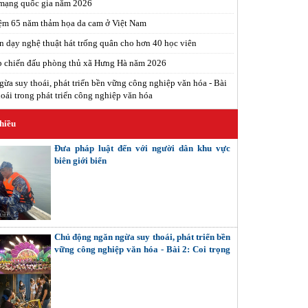
 mạng quốc gia năm 2026
ệm 65 năm thảm họa da cam ở Việt Nam
n dạy nghệ thuật hát trống quân cho hơn 40 học viên
p chiến đấu phòng thủ xã Hưng Hà năm 2026
ừa suy thoái, phát triển bền vững công nghiệp văn hóa - Bài
oái trong phát triển công nghiệp văn hóa
hiều
Đưa pháp luật đến với người dân khu vực
biên giới biển
Chủ động ngăn ngừa suy thoái, phát triển bền
vững công nghiệp văn hóa - Bài 2: Coi trọng
giải quyết các mối quan hệ nội tại (Tiếp theo
và hết)