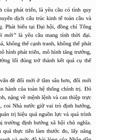
 của phát triển, là yêu cầu có tính quy
huyển dịch cấu trúc kinh tế toàn cầu và
. Phát biểu tại Đại hội, đồng chí Tổng
ổi mới”
là yêu cầu mang tính thời đại.
á, không thể cạnh tranh, không thể phát
mô hình phát triển, mô hình tăng trưởng,
ờng lối đúng trở thành kết quả cụ thể
 vấn đề đổi mới ở tầm sâu hơn, đổi mới
n hành của toàn hệ thống chính trị. Đó
nh, nặng về mệnh lệnh và can thiệp trực
ển, coi Nhà nước giữ vai trò định hướng,
uản trị hiệu quả nguồn lực và quá trình
hị trường định hướng xã hội chủ nghĩa.
u quả thực tiễn làm thước đo, lấy năng
 tranh và mức độ hài lòng của Nhân dân