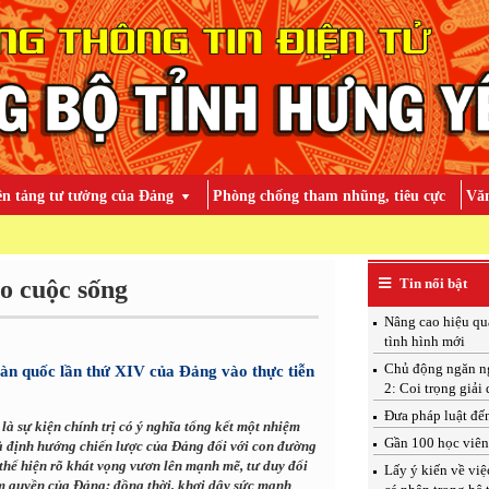
ền tảng tư tưởng của Đảng
Phòng chống tham nhũng, tiêu cực
Văn
TOÀN ĐẢNG, 
o cuộc sống
Tin nổi bật
Nâng cao hiệu qu
tình hình mới
Chủ động ngăn ngừ
oàn quốc lần thứ XIV của Đảng vào thực tiễn
2: Coi trọng giải 
Đưa pháp luật đến
là sự kiện chính trị có ý nghĩa tổng kết một nhiệm
Gần 100 học viên 
à định hướng chiến lược của Đảng đối với con đường
 thể hiện rõ khát vọng vươn lên mạnh mẽ, tư duy đổi
Lấy ý kiến về việ
m quyền của Đảng; đồng thời, khơi dậy sức mạnh