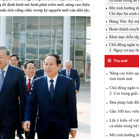
cá nhân trong hệ 
g để định hình mô hình phát triển mới, nâng cao hiệu
Mít tinh hưởng ứ
anh, tiến vững chắc trong kỷ nguyên mới của dân tộc.
Chỉ đạo An ninh 
Hưng Yên: Kỷ ni
Hoàn thành truyề
Khai mạc diễn tậ
Chủ động ngăn ngừ
1: Nguy cơ suy th
Tin mới
Nâng cao hiệu qu
tình hình mới
Chủ động ngăn ng
2: Coi trọng giải
Đưa pháp luật đế
Gần 100 học viên 
Lấy ý kiến về việ
cá nhân trong hệ 
Mít tinh hưởng ứ