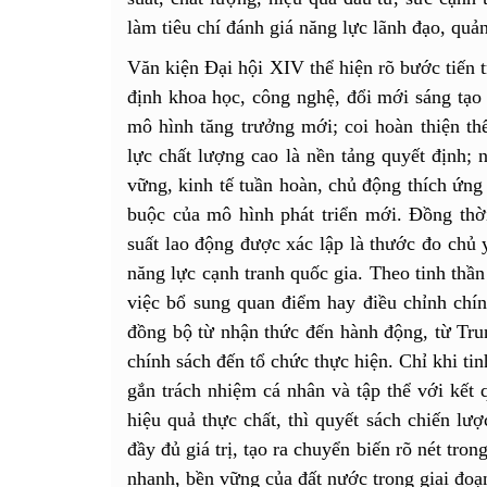
làm tiêu chí đánh giá năng lực lãnh đạo, quản
Văn kiện Đại hội XIV thể hiện rõ bước tiến t
định khoa học, công nghệ, đổi mới sáng tạo 
mô hình tăng trưởng mới; coi hoàn thiện thể
lực chất lượng cao là nền tảng quyết định; 
vững, kinh tế tuần hoàn, chủ động thích ứng 
buộc của mô hình phát triển mới. Đồng thờ
suất lao động được xác lập là thước đo chủ 
năng lực cạnh tranh quốc gia. Theo tinh thầ
việc bổ sung quan điểm hay điều chỉnh chín
đồng bộ từ nhận thức đến hành động, từ Tru
chính sách đến tổ chức thực hiện. Chỉ khi tin
gắn trách nhiệm cá nhân và tập thể với kết 
hiệu quả thực chất, thì quyết sách chiến lư
đầy đủ giá trị, tạo ra chuyển biến rõ nét tron
nhanh, bền vững của đất nước trong giai đoạ