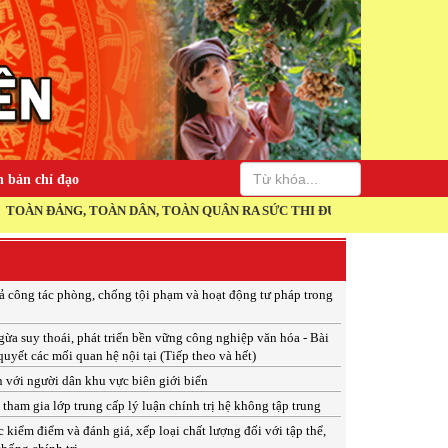
 bản chỉ đạo
TOÀN DÂN, TOÀN QUÂN RA SỨC THI ĐUA THỰC HIỆN THẮNG LỢI NGHỊ 
ả công tác phòng, chống tội phạm và hoạt động tư pháp trong
a suy thoái, phát triển bền vững công nghiệp văn hóa - Bài
quyết các mối quan hệ nội tại (Tiếp theo và hết)
 với người dân khu vực biên giới biển
tham gia lớp trung cấp lý luận chính trị hệ không tập trung
c kiểm điểm và đánh giá, xếp loại chất lượng đối với tập thể,