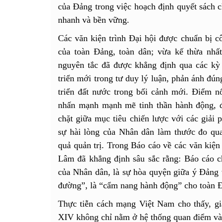
của Đảng trong việc hoạch định quyết sách c
nhanh và bền vững.
Các văn kiện trình Đại hội được chuẩn bị côn
của toàn Đảng, toàn dân; vừa kế thừa nhấ
nguyên tắc đã được khẳng định qua các kỳ 
triển mới trong tư duy lý luận, phản ánh đún
triển đất nước trong bối cảnh mới. Điểm n
nhấn mạnh mạnh mẽ tinh thần hành động, đ
chặt giữa mục tiêu chiến lược với các giải p
sự hài lòng của Nhân dân làm thước đo qua
quả quản trị. Trong Báo cáo về các văn kiện
Lâm đã khẳng định sâu sắc rằng: Báo cáo chí
của Nhân dân, là sự hòa quyện giữa ý Đảng v
đường”, là “cẩm nang hành động” cho toàn Đả
Thực tiễn cách mạng Việt Nam cho thấy, giá
XIV không chỉ nằm ở hệ thống quan điểm và 