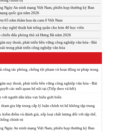
thống chính trị
ng Ngày An ninh mạng Việt Nam, phiên họp thường kỳ Ban
mạng quốc gia năm 2026
ệm 65 năm thảm họa da cam ở Việt Nam
n dạy nghệ thuật hát trống quân cho hơn 40 học viên
p chiến đấu phòng thủ xã Hưng Hà năm 2026
a suy thoái, phát triển bền vững công nghiệp văn hóa - Bài
oái trong phát triển công nghiệp văn hóa
ả công tác phòng, chống tội phạm và hoạt động tư pháp trong
ừa suy thoái, phát triển bền vững công nghiệp văn hóa - Bài
 quyết các mối quan hệ nội tại (Tiếp theo và hết)
n với người dân khu vực biên giới biển
tham gia lớp trung cấp lý luận chính trị hệ không tập trung
c kiểm điểm và đánh giá, xếp loại chất lượng đối với tập thể,
thống chính trị
ng Ngày An ninh mạng Việt Nam, phiên họp thường kỳ Ban