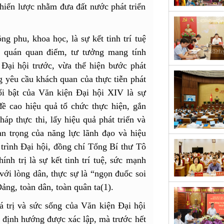
hiến lược nhằm đưa đất nước phát triển
g phu, khoa học, là sự kết tinh trí tuệ
t quán quan điểm, tư tưởng mang tính
Đại hội trước, vừa thể hiện bước phát
g yêu cầu khách quan của thực tiễn phát
ổi bật của Văn kiện Đại hội XIV là sự
ề cao hiệu quả tổ chức thực hiện, gắn
háp thực thi, lấy hiệu quả phát triển và
n trọng của năng lực lãnh đạo và hiệu
 trình Đại hội, đồng chí Tổng Bí thư Tô
nh trị là sự kết tinh trí tuệ, sức mạnh
ới lòng dân, thực sự là “ngọn đuốc soi
ng, toàn dân, toàn quân ta(1).
 trị và sức sống của Văn kiện Đại hội
định hướng được xác lập, mà trước hết