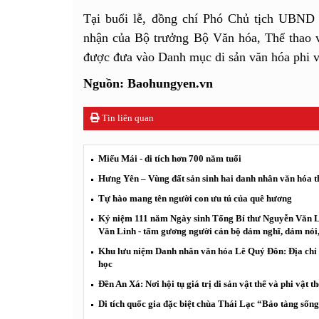
Tại buổi lễ, đồng chí Phó Chủ tịch UBND
nhận của Bộ trưởng Bộ Văn hóa, Thể thao 
được đưa vào Danh mục di sản văn hóa phi vậ
Nguồn: Baohungyen.vn
Tin liên quan
Miếu Mái - di tích hơn 700 năm tuổi
Hưng Yên – Vùng đất sản sinh hai danh nhân văn hóa th
Tự hào mang tên người con ưu tú của quê hương
Kỷ niệm 111 năm Ngày sinh Tổng Bí thư Nguyễn Văn Li
Văn Linh - tấm gương người cán bộ dám nghĩ, dám nói,
Khu lưu niệm Danh nhân văn hóa Lê Quý Đôn: Địa chỉ đ
học
Đền An Xá: Nơi hội tụ giá trị di sản vật thể và phi vật th
Di tích quốc gia đặc biệt chùa Thái Lạc “Bảo tàng sốn