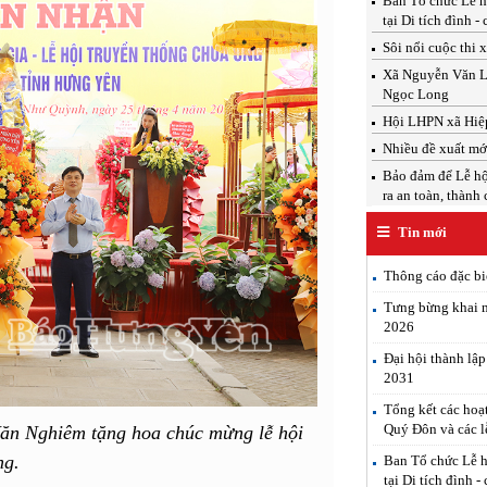
Ban Tổ chức Lễ h
tại Di tích đình -
Sôi nổi cuộc thi 
Xã Nguyễn Văn Linh
Ngọc Long
Hội LHPN xã Hiệp
Nhiều đề xuất mới
Bảo đảm để Lễ hộ
ra an toàn, thành
Tin mới
Thông cáo đặc b
Tưng bừng khai m
2026
Đại hội thành lậ
2031
Tổng kết các hoạ
Quý Đôn và các l
ăn Nghiêm tặng hoa chúc mừng lễ hội
ng.
Ban Tổ chức Lễ h
tại Di tích đình -