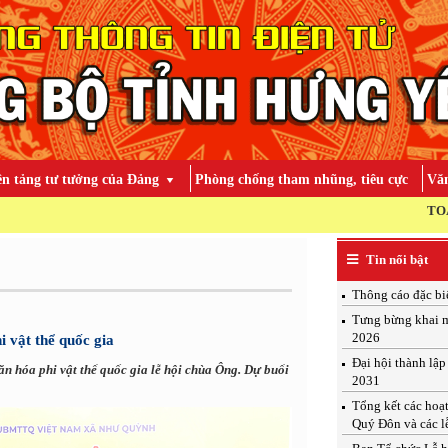
ền tảng tư tưởng của Đảng
Phòng chống tham nhũng, tiêu cực
Văn
TOÀN ĐẢNG, TOÀN DÂ
Tin nổi bật
Thông cáo đặc bi
Tưng bừng khai m
2026
 vật thể quốc gia
Đại hội thành lậ
văn hóa phi vật thể quốc gia lễ hội chùa Ông. Dự buổi
2031
Tổng kết các hoạ
Quý Đôn và các l