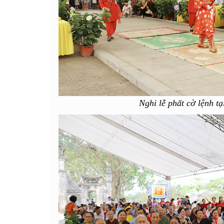
Nghi lễ phất cờ lệnh tạ