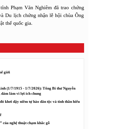
 tỉnh Phạm Văn Nghiêm đã trao chứng
và Du lịch chứng nhận lễ hội chùa Ông
t thể quốc gia.
ế giới
nh (1/7/1915 - 1/7/2026): Tổng Bí thư Nguyễn
 dám làm vì lợi ích chung
ỏ khơi dậy niềm tự hào dân tộc và tinh thần hiếu
ể
g” của nghệ thuật chạm khắc gỗ