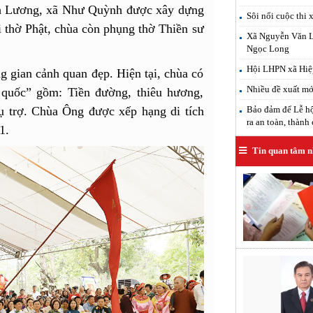
ình Lương, xã Như Quỳnh được xây dựng
Sôi nổi cuộc thi 
i thờ Phật, chùa còn phụng thờ Thiền sư
Xã Nguyễn Văn Lin
Ngọc Long
Hội LHPN xã Hiệp
g gian cảnh quan đẹp. Hiện tại, chùa có
Nhiều đề xuất mới
 quốc” gồm: Tiền đường, thiêu hương,
Bảo đảm để Lễ hộ
ụ trợ. Chùa Ông được xếp hạng di tích
ra an toàn, thành
01.
Tin quan tâm n