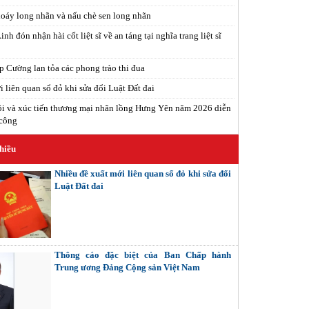
xoáy long nhãn và nấu chè sen long nhãn
h đón nhận hài cốt liệt sĩ về an táng tại nghĩa trang liệt sĩ
 Cường lan tỏa các phong trào thi đua
 liên quan sổ đỏ khi sửa đổi Luật Đất đai
i và xúc tiến thương mại nhãn lồng Hưng Yên năm 2026 diễn
 công
hiều
Nhiều đề xuất mới liên quan sổ đỏ khi sửa đổi
Luật Đất đai
Thông cáo đặc biệt của Ban Chấp hành
Trung ương Đảng Cộng sản Việt Nam