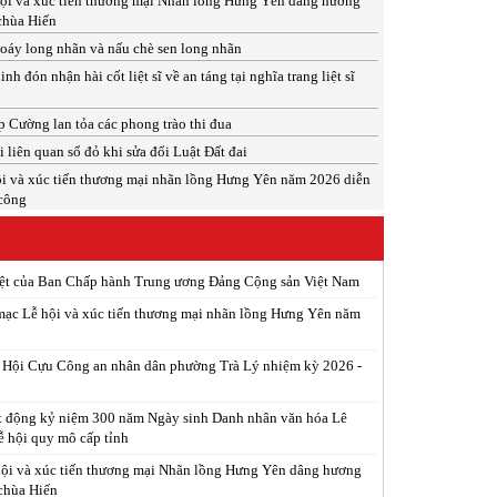
ội và xúc tiến thương mại Nhãn lồng Hưng Yên dâng hương
 chùa Hiến
xoáy long nhãn và nấu chè sen long nhãn
 đón nhận hài cốt liệt sĩ về an táng tại nghĩa trang liệt sĩ
 Cường lan tỏa các phong trào thi đua
 liên quan sổ đỏ khi sửa đổi Luật Đất đai
i và xúc tiến thương mại nhãn lồng Hưng Yên năm 2026 diễn
 công
iệt của Ban Chấp hành Trung ương Đảng Cộng sản Việt Nam
ạc Lễ hội và xúc tiến thương mại nhãn lồng Hưng Yên năm
p Hội Cựu Công an nhân dân phường Trà Lý nhiệm kỳ 2026 -
t động kỷ niệm 300 năm Ngày sinh Danh nhân văn hóa Lê
ễ hội quy mô cấp tỉnh
ội và xúc tiến thương mại Nhãn lồng Hưng Yên dâng hương
 chùa Hiến