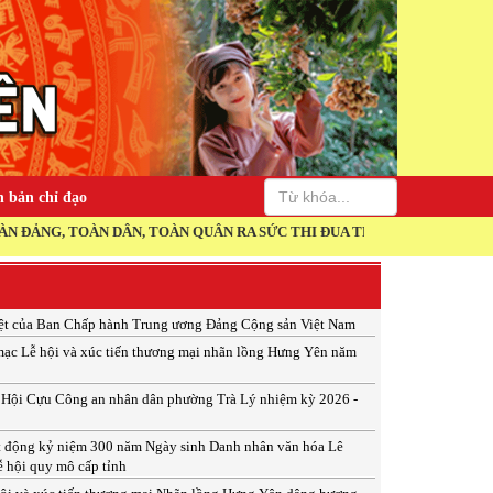
 bản chỉ đạo
N, TOÀN QUÂN RA SỨC THI ĐUA THỰC HIỆN THẮNG LỢI NGHỊ QUYẾT Đ
ệt của Ban Chấp hành Trung ương Đảng Cộng sản Việt Nam
ạc Lễ hội và xúc tiến thương mại nhãn lồng Hưng Yên năm
p Hội Cựu Công an nhân dân phường Trà Lý nhiệm kỳ 2026 -
t động kỷ niệm 300 năm Ngày sinh Danh nhân văn hóa Lê
ễ hội quy mô cấp tỉnh