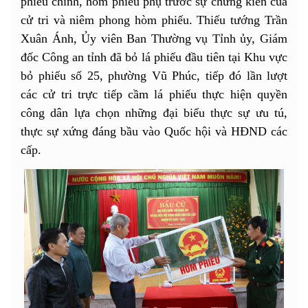
phiếu chính, hòm phiếu phụ trước sự chứng kiến của
cử tri và niêm phong hòm phiếu. Thiếu tướng Trần
Xuân Ánh, Ủy viên Ban Thường vụ Tỉnh ủy, Giám
đốc Công an tỉnh đã bỏ lá phiếu đầu tiên tại Khu vực
bỏ phiếu số 25, phường Vũ Phúc, tiếp đó lần lượt
các cử tri trực tiếp cầm lá phiếu thực hiện quyền
công dân lựa chọn những đại biểu thực sự ưu tú,
thực sự xứng đáng bầu vào Quốc hội và HĐND các
cấp.