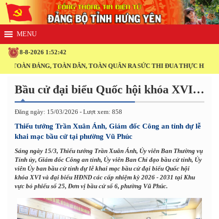
8-8-2026 1:52:43
ÀN ĐẢNG, TOÀN DÂN, TOÀN QUÂN RA SỨC THI ĐUA THỰC HIỆN THẮNG 
Bầu cử đại biểu Quốc hội khóa XVI và đại biểu HĐND các cấp nhiệm kỳ 2026 - 2031
Đăng ngày: 15/03/2026 - Lượt xem: 858
Thiếu tướng Trần Xuân Ánh, Giám đốc Công an tỉnh dự lễ
khai mạc bầu cử tại phường Vũ Phúc
Sáng ngày 15/3, Thiếu tướng Trần Xuân Ánh, Ủy viên Ban Thường vụ
Tỉnh ủy, Giám đốc Công an tỉnh, Ủy viên Ban Chỉ đạo bầu cử tỉnh, Ủy
viên Ủy ban bầu cử tỉnh dự lễ khai mạc bầu cử đại biểu Quốc hội
khóa XVI và đại biểu HĐND các cấp nhiệm kỳ 2026 - 2031 tại Khu
vực bỏ phiếu số 25, Đơn vị bầu cử số 6, phường Vũ Phúc.