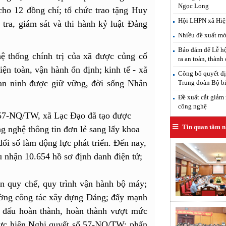
Ngọc Long
ho 12 đồng chí; tổ chức trao tặng Huy
Hội LHPN xã Hiệp
tra, giám sát và thi hành kỷ luật Đảng
Nhiều đề xuất mới
Bảo đảm để Lễ hộ
ệ thống chính trị của xã được củng cố
ra an toàn, thành
ện toàn, vận hành ổn định; kinh tế - xã
Công bố quyết đị
 an ninh được giữ vững, đời sống Nhân
Trung đoàn Bộ b
Đề xuất cắt giảm 
công nghệ
 57-NQ/TW, xã Lạc Đạo đã tạo được
Tin quan tâm n
g nghệ thông tin đơn lẻ sang lấy khoa
ổi số làm động lực phát triển. Đến nay,
 nhận 10.654 hồ sơ định danh điện tử;
ện quy chế, quy trình vận hành bộ máy;
ường công tác xây dựng Đảng; đẩy mạnh
n đấu hoàn thành, hoàn thành vượt mức
hực hiện Nghị quyết số 57-NQ/TW; phấn