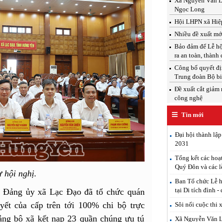
Xã Nguyễn Văn Linh
Ngọc Long
Hội LHPN xã Hiệp
Nhiều đề xuất mới
Bảo đảm để Lễ hộ
ra an toàn, thành
Công bố quyết địn
Trung đoàn Bộ b
Đề xuất cắt giảm 
công nghệ
Tin mới
Đại hội thành lậ
2031
Tổng kết các hoạ
Quý Đôn và các l
 hội nghị.
Ban Tổ chức Lễ h
tại Di tích đình -
 Đảng ủy xã Lạc Đạo đã tổ chức quán
quyết của cấp trên tới 100% chi bộ trực
Sôi nổi cuộc thi 
ảng bộ xã kết nạp 23 quần chúng ưu tú
Xã Nguyễn Văn Lin