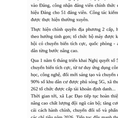
vào Đảng, công nhận đảng viên chính thức c
hiệu Đảng cho 51 đảng viên. Công tác kiểm 
được thực hiện thường xuyên.
Thực hiện chính quyền địa phương 2 cấp, h
theo hướng tinh gọn; tổ chức bộ máy được ki
hội có chuyển biến tích cực, quốc phòng -
dân từng bước nâng cao.
Qua 1 năm 6 tháng triển khai Nghị quyết số
chuyển biến tích cực, từ tư duy ứng dụng côn
học, công nghệ, đổi mới sáng tạo và chuyển đ
90% số khu dân cư được phủ sóng 5G, xã thu
262 tổ chức được cấp tài khoản định danh...
Thời gian tới, xã Lạc Đạo tiếp tục hoàn thi
nâng cao chất lượng đội ngũ cán bộ; tăng c
cải cách hành chính, chuyển đổi số và phấ
các chỉ tiêu năm 2026. Tiếp tục đẩy mạnh t