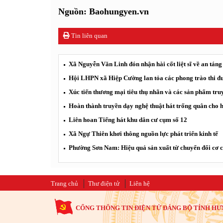
Nguồn: Baohungyen.vn
Tin liên quan
Xã Nguyễn Văn Linh đón nhận hài cốt liệt sĩ về an táng 
Hội LHPN xã Hiệp Cường lan tỏa các phong trào thi đ
Xúc tiến thương mại tiêu thụ nhãn và các sản phẩm tr
Hoàn thành truyền dạy nghệ thuật hát trống quân cho 
Liên hoan Tiếng hát khu dân cư cụm số 12
Xã Ngự Thiên khơi thông nguồn lực phát triển kinh tế
Phường Sơn Nam: Hiệu quả sản xuất từ chuyển đổi cơ c
Trang chủ
Thư điện tử
Liên hệ
CỔNG THÔNG TIN ĐIỆN TỬ ĐẢNG BỘ TỈNH HƯ