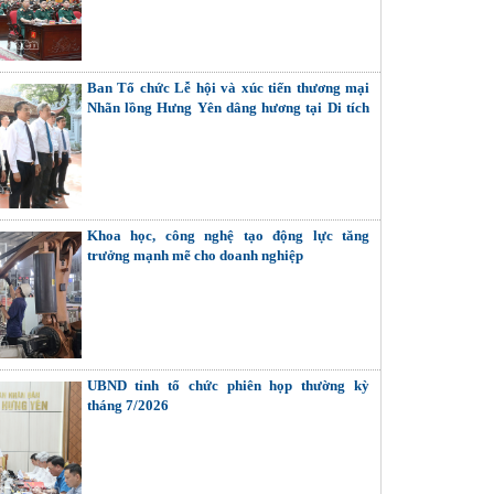
Bộ binh
Ban Tổ chức Lễ hội và xúc tiến thương mại
Nhãn lồng Hưng Yên dâng hương tại Di tích
đình - chùa Hiến
Khoa học, công nghệ tạo động lực tăng
trưởng mạnh mẽ cho doanh nghiệp
UBND tỉnh tổ chức phiên họp thường kỳ
tháng 7/2026