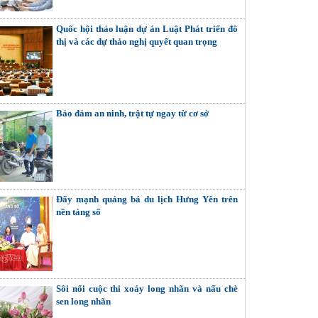
Quốc hội thảo luận dự án Luật Phát triển đô
thị và các dự thảo nghị quyết quan trọng
Bảo đảm an ninh, trật tự ngay từ cơ sở
Đẩy mạnh quảng bá du lịch Hưng Yên trên
nền tảng số
Sôi nổi cuộc thi xoáy long nhãn và nấu chè
sen long nhãn