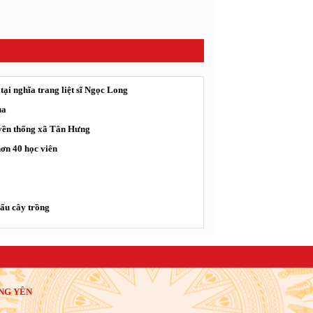
tại nghĩa trang liệt sĩ Ngọc Long
ua
uyền thống xã Tân Hưng
hơn 40 học viên
ấu cây trồng
NG YÊN