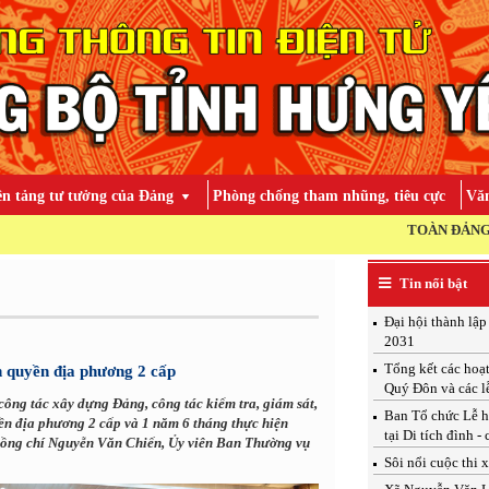
ền tảng tư tưởng của Đảng
Phòng chống tham nhũng, tiêu cực
Văn
TOÀN ĐẢNG, TOÀN DÂN, 
Tin nổi bật
Đại hội thành lậ
2031
Tổng kết các hoạ
h quyền địa phương 2 cấp
Quý Đôn và các l
công tác xây dựng Đảng, công tác kiểm tra, giám sát,
Ban Tổ chức Lễ h
ền địa phương 2 cấp và 1 năm 6 tháng thực hiện
tại Di tích đình -
 đồng chí Nguyễn Văn Chiến, Ủy viên Ban Thường vụ
Sôi nổi cuộc thi 