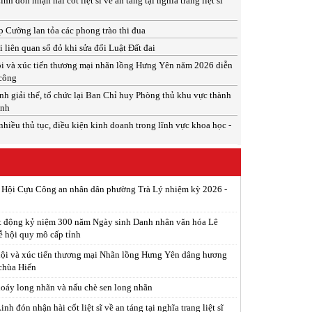
 đón nhận hài cốt liệt sĩ về an táng tại nghĩa trang liệt sĩ
 Cường lan tỏa các phong trào thi đua
 liên quan sổ đỏ khi sửa đổi Luật Đất đai
i và xúc tiến thương mại nhãn lồng Hưng Yên năm 2026 diễn
 công
h giải thể, tổ chức lại Ban Chỉ huy Phòng thủ khu vực thành
inh
nhiều thủ tục, điều kiện kinh doanh trong lĩnh vực khoa học -
p Hội Cựu Công an nhân dân phường Trà Lý nhiệm kỳ 2026 -
t động kỷ niệm 300 năm Ngày sinh Danh nhân văn hóa Lê
ễ hội quy mô cấp tỉnh
ội và xúc tiến thương mại Nhãn lồng Hưng Yên dâng hương
 chùa Hiến
xoáy long nhãn và nấu chè sen long nhãn
h đón nhận hài cốt liệt sĩ về an táng tại nghĩa trang liệt sĩ