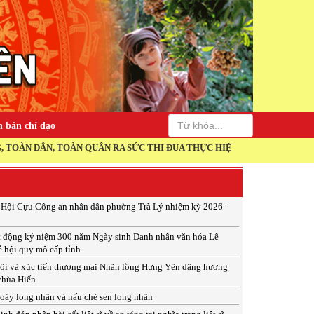
 bản chỉ đạo
TOÀN QUÂN RA SỨC THI ĐUA THỰC HIỆN THẮNG LỢI NGHỊ QUYẾT ĐẠI 
p Hội Cựu Công an nhân dân phường Trà Lý nhiệm kỳ 2026 -
t động kỷ niệm 300 năm Ngày sinh Danh nhân văn hóa Lê
ễ hội quy mô cấp tỉnh
ội và xúc tiến thương mại Nhãn lồng Hưng Yên dâng hương
 chùa Hiến
xoáy long nhãn và nấu chè sen long nhãn