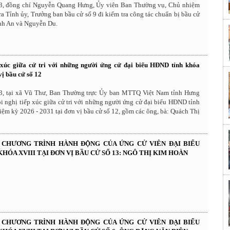
3, đồng chí Nguyễn Quang Hưng, Ủy viên Ban Thường vụ, Chủ nhiệm
a Tỉnh ủy, Trưởng ban bầu cử số 9 đi kiểm tra công tác chuẩn bị bầu cử
ỳnh An và Nguyễn Du.
 xúc giữa cử tri với những người ứng cử đại biểu HĐND tỉnh khóa
vị bầu cử số 12
3, tại xã Vũ Thư, Ban Thường trực Ủy ban MTTQ Việt Nam tỉnh Hưng
i nghị tiếp xúc giữa cử tri với những người ứng cử đại biểu HĐND tỉnh
iệm kỳ 2026 - 2031 tại đơn vị bầu cử số 12, gồm các ông, bà: Quách Thị
À CHƯƠNG TRÌNH HÀNH ĐỘNG CỦA ỨNG CỬ VIÊN ĐẠI BIỂU
HÓA XVIII TẠI ĐƠN VỊ BẦU CỬ SỐ 13: NGÔ THỊ KIM HOÀN
À CHƯƠNG TRÌNH HÀNH ĐỘNG CỦA ỨNG CỬ VIÊN ĐẠI BIỂU