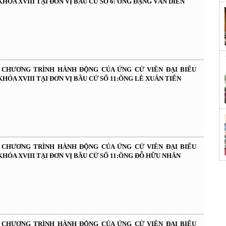
HÓA XVIII TẠI ĐƠN VỊ BẦU CỬ SỐ 6: ÔNG ĐẶNG VĂN DIÊN
À CHƯƠNG TRÌNH HÀNH ĐỘNG CỦA ỨNG CỬ VIÊN ĐẠI BIỂU
HÓA XVIII TẠI ĐƠN VỊ BẦU CỬ SỐ 11:ÔNG LÊ XUÂN TIẾN
À CHƯƠNG TRÌNH HÀNH ĐỘNG CỦA ỨNG CỬ VIÊN ĐẠI BIỂU
HÓA XVIII TẠI ĐƠN VỊ BẦU CỬ SỐ 11:ÔNG ĐỖ HỮU NHÂN
À CHƯƠNG TRÌNH HÀNH ĐỘNG CỦA ỨNG CỬ VIÊN ĐẠI BIỂU