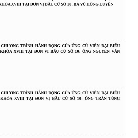
HÓA XVIII TẠI ĐƠN VỊ BẦU CỬ SỐ 10: BÀ VŨ HỒNG LUYẾN
À CHƯƠNG TRÌNH HÀNH ĐỘNG CỦA ỨNG CỬ VIÊN ĐẠI BIỂU
KHÓA XVIII TẠI ĐƠN VỊ BẦU CỬ SỐ 10: ÔNG NGUYỄN VĂN
À CHƯƠNG TRÌNH HÀNH ĐỘNG CỦA ỨNG CỬ VIÊN ĐẠI BIỂU
KHÓA XVIII TẠI ĐƠN VỊ BẦU CỬ SỐ 10: ÔNG TRẦN TÙNG