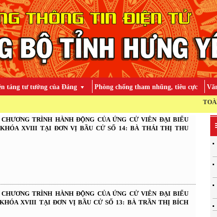
ền tảng tư tưởng của Đảng
Phòng chống tham nhũng, tiêu cực
Văn
TOÀN ĐẢNG, TO
À CHƯƠNG TRÌNH HÀNH ĐỘNG CỦA ỨNG CỬ VIÊN ĐẠI BIỂU
KHÓA XVIII TẠI ĐƠN VỊ BẦU CỬ SỐ 14: BÀ THÁI THỊ THU
À CHƯƠNG TRÌNH HÀNH ĐỘNG CỦA ỨNG CỬ VIÊN ĐẠI BIỂU
KHÓA XVIII TẠI ĐƠN VỊ BẦU CỬ SỐ 13: BÀ TRẦN THỊ BÍCH