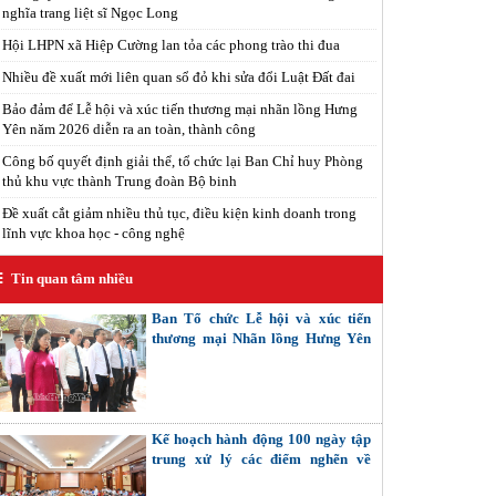
nghĩa trang liệt sĩ Ngọc Long
Hội LHPN xã Hiệp Cường lan tỏa các phong trào thi đua
Nhiều đề xuất mới liên quan sổ đỏ khi sửa đổi Luật Đất đai
Bảo đảm để Lễ hội và xúc tiến thương mại nhãn lồng Hưng
Yên năm 2026 diễn ra an toàn, thành công
Công bố quyết định giải thể, tổ chức lại Ban Chỉ huy Phòng
thủ khu vực thành Trung đoàn Bộ binh
Đề xuất cắt giảm nhiều thủ tục, điều kiện kinh doanh trong
lĩnh vực khoa học - công nghệ
Tin quan tâm nhiều
Ban Tổ chức Lễ hội và xúc tiến
thương mại Nhãn lồng Hưng Yên
dâng hương tại Di tích đình - chùa
Hiến
Kế hoạch hành động 100 ngày tập
trung xử lý các điểm nghẽn về
chuyển đổi số trong các cơ quan