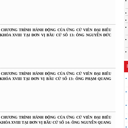
À CHƯƠNG TRÌNH HÀNH ĐỘNG CỦA ỨNG CỬ VIÊN ĐẠI BIỂU
KHÓA XVIII TẠI ĐƠN VỊ BẦU CỬ SỐ 13: ÔNG NGUYỄN ĐỨC
À CHƯƠNG TRÌNH HÀNH ĐỘNG CỦA ỨNG CỬ VIÊN ĐẠI BIỂU
KHÓA XVIII TẠI ĐƠN VỊ BẦU CỬ SỐ 13: ÔNG PHẠM QUANG
À CHƯƠNG TRÌNH HÀNH ĐỘNG CỦA ỨNG CỬ VIÊN ĐẠI BIỂU
KHÓA XVIII TẠI ĐƠN VỊ BẦU CỬ SỐ 14: ÔNG NGUYỄN QUANG