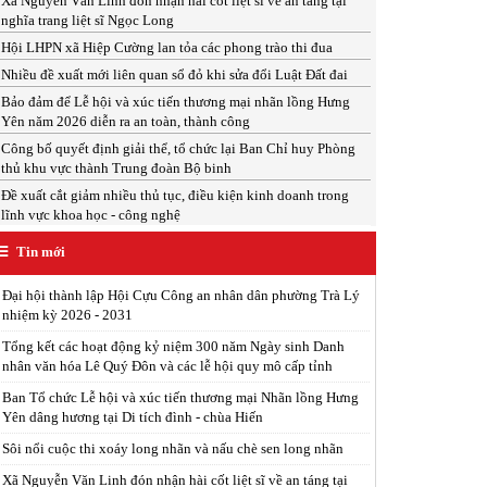
Xã Nguyễn Văn Linh đón nhận hài cốt liệt sĩ về an táng tại
nghĩa trang liệt sĩ Ngọc Long
Hội LHPN xã Hiệp Cường lan tỏa các phong trào thi đua
Nhiều đề xuất mới liên quan sổ đỏ khi sửa đổi Luật Đất đai
Bảo đảm để Lễ hội và xúc tiến thương mại nhãn lồng Hưng
Yên năm 2026 diễn ra an toàn, thành công
Công bố quyết định giải thể, tổ chức lại Ban Chỉ huy Phòng
thủ khu vực thành Trung đoàn Bộ binh
Đề xuất cắt giảm nhiều thủ tục, điều kiện kinh doanh trong
lĩnh vực khoa học - công nghệ
Tin mới
Đại hội thành lập Hội Cựu Công an nhân dân phường Trà Lý
nhiệm kỳ 2026 - 2031
Tổng kết các hoạt động kỷ niệm 300 năm Ngày sinh Danh
nhân văn hóa Lê Quý Đôn và các lễ hội quy mô cấp tỉnh
Ban Tổ chức Lễ hội và xúc tiến thương mại Nhãn lồng Hưng
Yên dâng hương tại Di tích đình - chùa Hiến
Sôi nổi cuộc thi xoáy long nhãn và nấu chè sen long nhãn
Xã Nguyễn Văn Linh đón nhận hài cốt liệt sĩ về an táng tại