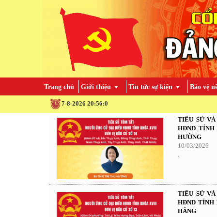
Trang chủ
Giới thiệu
Tin tức sự kiện
Bảo vệ n
7-8-2026 20:56:1
TIỂU SỬ V
HĐND TỈNH 
HƯỜNG
10/03/2026
.
TIỂU SỬ V
HĐND TỈNH 
HẰNG