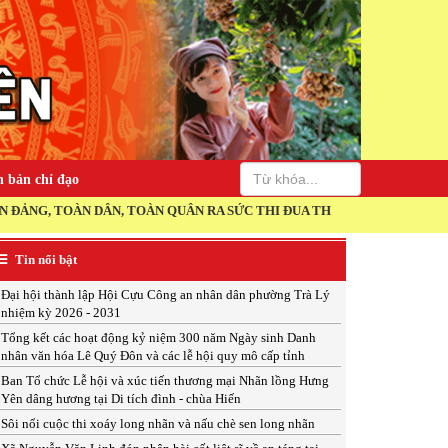
 bản chỉ đạo
ÀN DÂN, TOÀN QUÂN RA SỨC THI ĐUA THỰC HIỆN THẮNG LỢI NGHỊ QUY
Tin nổi bật
Đại hội thành lập Hội Cựu Công an nhân dân phường Trà Lý
nhiệm kỳ 2026 - 2031
Tổng kết các hoạt động kỷ niệm 300 năm Ngày sinh Danh
nhân văn hóa Lê Quý Đôn và các lễ hội quy mô cấp tỉnh
Ban Tổ chức Lễ hội và xúc tiến thương mại Nhãn lồng Hưng
Yên dâng hương tại Di tích đình - chùa Hiến
Sôi nổi cuộc thi xoáy long nhãn và nấu chè sen long nhãn