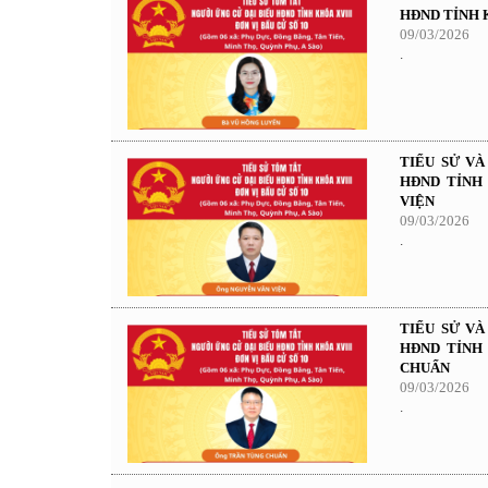
HĐND TỈNH K
09/03/2026
.
TIỂU SỬ V
HĐND TỈNH 
VIỆN
09/03/2026
.
TIỂU SỬ V
HĐND TỈNH 
CHUẨN
09/03/2026
.