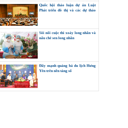
Quốc hội thảo luận dự án Luật
Phát triển đô thị và các dự thảo
nghị quyết quan trọng
Sôi nổi cuộc thi xoáy long nhãn và
nấu chè sen long nhãn
Đẩy mạnh quảng bá du lịch Hưng
Yên trên nền tảng số