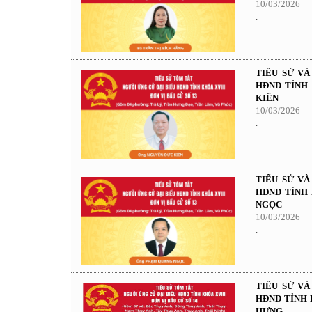
10/03/2026
.
TIỂU SỬ V
HĐND TỈNH 
KIỀN
10/03/2026
.
TIỂU SỬ V
HĐND TỈNH 
NGỌC
10/03/2026
.
TIỂU SỬ V
HĐND TỈNH 
HƯNG