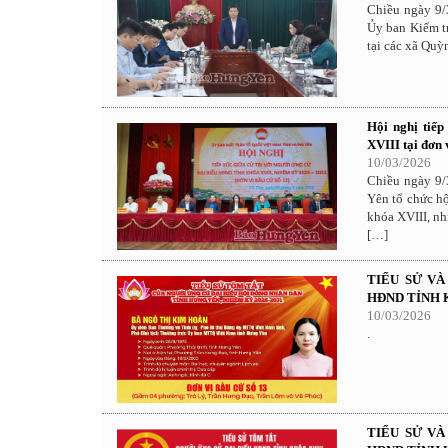
Chiều ngày 9/
Ủy ban Kiểm tr
tại các xã Qu
Hội nghị tiếp
XVIII tại đơn 
10/03/2026
Chiều ngày 9/
Yên tổ chức hộ
khóa XVIII, nh
[…]
TIỂU SỬ V
HĐND TỈNH K
10/03/2026
.
TIỂU SỬ V