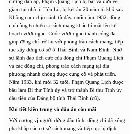
cường đàn áp, Phạm Quang Lịch bị bắt và đưa về
giam tại nhà tù Hỏa Lò, bị kết án 20 năm tù khổ sai.
Không cam chịu cảnh tù đày, cuối năm 1932, đồng
chí cùng 6 chiến sĩ cách mạng khác bí mật lên kế
hoạch vượt ngục. Cuộc vượt ngục thành công đã
giúp đồng chí trở lại với phong trào cách mạng, tiếp
tục xây dựng cơ sở ở Thái Bình và Nam Định. Nhờ
sự lãnh đạo tích cực của đồng chí Phạm Quang Lịch
và các đồng chí, phong trào cách mạng tại địa
phương nhanh chóng được củng cố và phát triển.
Năm 1933, khi mới 32 tuổi, Phạm Quang Lịch được
bầu làm Bí thư Tỉnh ủy và trở thành Bí thư Tỉnh ủy
đầu tiên của Đảng bộ tỉnh Thái Bình (cũ).
Khí tiết kiên trung và dấu ấn còn mãi
Với cương vị người đứng đầu tỉnh, đồng chí đã xông
pha khắp các cơ sở cách mạng và tiếp tục bị địch