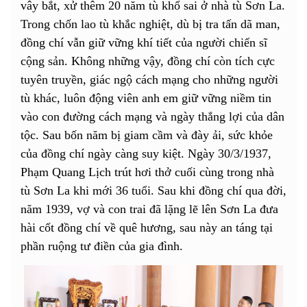
vây bắt, xử thêm 20 năm tù khổ sai ở nhà tù Sơn La.
Trong chốn lao tù khắc nghiệt, dù bị tra tấn dã man,
đồng chí vẫn giữ vững khí tiết của người chiến sĩ
cộng sản. Không những vậy, đồng chí còn tích cực
tuyên truyền, giác ngộ cách mạng cho những người
tù khác, luôn động viên anh em giữ vững niềm tin
vào con đường cách mạng và ngày thắng lợi của dân
tộc. Sau bốn năm bị giam cầm và đày ải, sức khỏe
của đồng chí ngày càng suy kiệt. Ngày 30/3/1937,
Phạm Quang Lịch trút hơi thở cuối cùng trong nhà
tù Sơn La khi mới 36 tuổi. Sau khi đồng chí qua đời,
năm 1939, vợ và con trai đã lặng lẽ lên Sơn La đưa
hài cốt đồng chí về quê hương, sau này an táng tại
phần ruộng tư điền của gia đình.