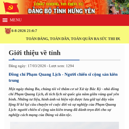
6-8-2026 21:6:8
TOÀN ĐẢNG, TOÀN DÂN, TOÀN QUÂN RA SỨC THI ĐUA THỰC HI
Giới thiệu về tỉnh
Đăng ngày: 17/03/2026 - Lượt xem: 1294
Đồng chí Phạm Quang Lịch - Người chiến sĩ cộng sản kiên
trung
Một ngày tháng Ba, chúng tôi về thăm cơ sở Xứ ủy Bắc Kỳ - nhà đồng
chí Phạm Quang Lịch, di tích lịch sử quốc gia nằm giữa vùng quê yên
bình. Những tư liệu, hình ảnh và hiện vật được lưu giữ tại đây vẫn
lặng lẽ kể lại câu chuyện về cuộc đời và sự nghiệp của Phạm Quang
Lịch- người chiến sĩ cộng sản kiên trung đã dành trọn đời cho sự
nghiệp cách mạng của Đảng và dân tộc.