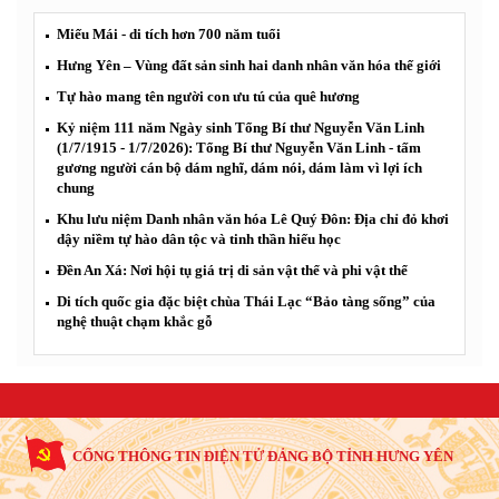
Miếu Mái - di tích hơn 700 năm tuổi
Hưng Yên – Vùng đất sản sinh hai danh nhân văn hóa thế giới
Tự hào mang tên người con ưu tú của quê hương
Kỷ niệm 111 năm Ngày sinh Tổng Bí thư Nguyễn Văn Linh
(1/7/1915 - 1/7/2026): Tổng Bí thư Nguyễn Văn Linh - tấm
gương người cán bộ dám nghĩ, dám nói, dám làm vì lợi ích
chung
Khu lưu niệm Danh nhân văn hóa Lê Quý Đôn: Địa chỉ đỏ khơi
dậy niềm tự hào dân tộc và tinh thần hiếu học
Đền An Xá: Nơi hội tụ giá trị di sản vật thể và phi vật thể
Di tích quốc gia đặc biệt chùa Thái Lạc “Bảo tàng sống” của
nghệ thuật chạm khắc gỗ
CỔNG THÔNG TIN ĐIỆN TỬ ĐẢNG BỘ TỈNH HƯNG YÊN