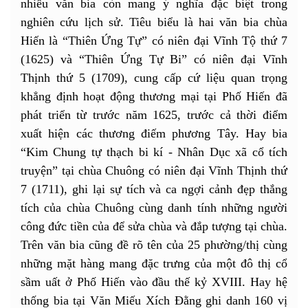
nhiều văn bia còn mang ý nghĩa đặc biệt trong
nghiên cứu lịch sử. Tiêu biểu là hai văn bia chùa
Hiến là “Thiên Ứng Tự” có niên đại Vĩnh Tộ thứ 7
(1625) và “Thiên Ứng Tự Bi” có niên đại Vĩnh
Thịnh thứ 5 (1709), cung cấp cứ liệu quan trọng
khẳng định hoạt động thương mại tại Phố Hiến đã
phát triển từ trước năm 1625, trước cả thời điểm
xuất hiện các thương điếm phương Tây. Hay bia
“Kim Chung tự thạch bi kí - Nhân Dục xã cổ tích
truyện” tại chùa Chuông có niên đại Vĩnh Thịnh thứ
7 (1711), ghi lại sự tích và ca ngợi cảnh đẹp thắng
tích của chùa Chuông cùng danh tính những người
công đức tiền của để sửa chùa và đắp tượng tại chùa.
Trên văn bia cũng đề rõ tên của 25 phường/thị cùng
những mặt hàng mang đặc trưng của một đô thị cổ
sầm uất ở Phố Hiến vào đầu thế kỷ XVIII. Hay hệ
thống bia tại Văn Miếu Xích Đằng ghi danh 160 vị