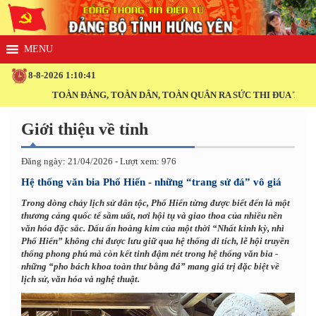
8-8-2026 1:10:42
TOÀN ĐẢNG, TOÀN DÂN, TOÀN QUÂN RA SỨC THI ĐUA THỰC HIỆ
Giới thiệu về tỉnh
Đăng ngày: 21/04/2026 - Lượt xem: 976
Hệ thống văn bia Phố Hiến - những “trang sử đá” vô giá
Trong dòng chảy lịch sử dân tộc, Phố Hiến từng được biết đến là một
thương cảng quốc tế sầm uất, nơi hội tụ và giao thoa của nhiều nền
văn hóa đặc sắc. Dấu ấn hoàng kim của một thời “Nhất kinh kỳ, nhì
Phố Hiến” không chỉ được lưu giữ qua hệ thống di tích, lễ hội truyền
thống phong phú mà còn kết tinh đậm nét trong hệ thống văn bia -
những “pho bách khoa toàn thư bằng đá” mang giá trị đặc biệt về
lịch sử, văn hóa và nghệ thuật.