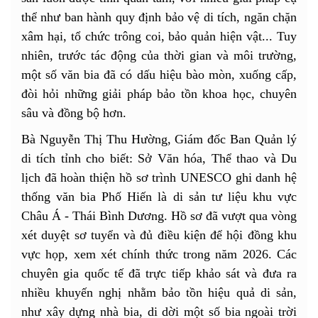
thể như ban hành quy định bảo vệ di tích, ngăn chặn
xâm hại, tổ chức trông coi, bảo quản hiện vật... Tuy
nhiên, trước tác động của thời gian và môi trường,
một số văn bia đã có dấu hiệu bào mòn, xuống cấp,
đòi hỏi những giải pháp bảo tồn khoa học, chuyên
sâu và đồng bộ hơn.
Bà Nguyễn Thị Thu Hường, Giám đốc Ban Quản lý
di tích tỉnh cho biết: Sở Văn hóa, Thể thao và Du
lịch đã hoàn thiện hồ sơ trình UNESCO ghi danh hệ
thống văn bia Phố Hiến là di sản tư liệu khu vực
Châu Á - Thái Bình Dương. Hồ sơ đã vượt qua vòng
xét duyệt sơ tuyển và đủ điều kiện để hội đồng khu
vực họp, xem xét chính thức trong năm 2026. Các
chuyên gia quốc tế đã trực tiếp khảo sát và đưa ra
nhiều khuyến nghị nhằm bảo tồn hiệu quả di sản,
như xây dựng nhà bia, di dời một số bia ngoài trời