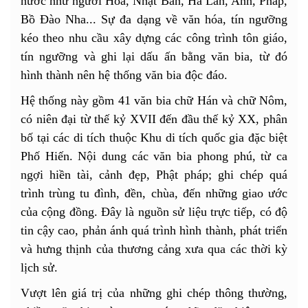
nước như người Hoa, Nhật Bản, Hà Lan, Anh, Pháp,
Bồ Đào Nha... Sự đa dạng về văn hóa, tín ngưỡng
kéo theo nhu cầu xây dựng các công trình tôn giáo,
tín ngưỡng và ghi lại dấu ấn bằng văn bia, từ đó
hình thành nên hệ thống văn bia độc đáo.
Hệ thống này gồm 41 văn bia chữ Hán và chữ Nôm,
có niên đại từ thế kỷ XVII đến đầu thế kỷ XX, phân
bố tại các di tích thuộc Khu di tích quốc gia đặc biệt
Phố Hiến. Nội dung các văn bia phong phú, từ ca
ngợi hiền tài, cảnh đẹp, Phật pháp; ghi chép quá
trình trùng tu đình, đền, chùa, đến những giao ước
của cộng đồng. Đây là nguồn sử liệu trực tiếp, có độ
tin cậy cao, phản ánh quá trình hình thành, phát triển
và hưng thịnh của thương cảng xưa qua các thời kỳ
lịch sử.
Vượt lên giá trị của những ghi chép thông thường,