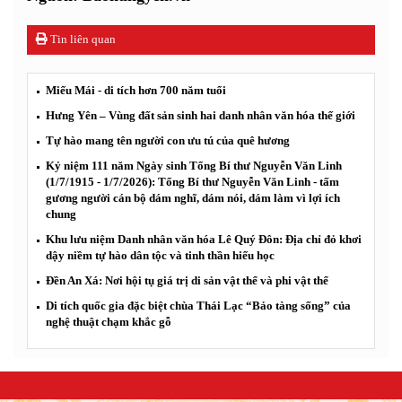
Tin liên quan
Miếu Mái - di tích hơn 700 năm tuổi
Hưng Yên – Vùng đất sản sinh hai danh nhân văn hóa thế giới
Tự hào mang tên người con ưu tú của quê hương
Kỷ niệm 111 năm Ngày sinh Tổng Bí thư Nguyễn Văn Linh
(1/7/1915 - 1/7/2026): Tổng Bí thư Nguyễn Văn Linh - tấm
gương người cán bộ dám nghĩ, dám nói, dám làm vì lợi ích
chung
Khu lưu niệm Danh nhân văn hóa Lê Quý Đôn: Địa chỉ đỏ khơi
dậy niềm tự hào dân tộc và tinh thần hiếu học
Đền An Xá: Nơi hội tụ giá trị di sản vật thể và phi vật thể
Di tích quốc gia đặc biệt chùa Thái Lạc “Bảo tàng sống” của
nghệ thuật chạm khắc gỗ