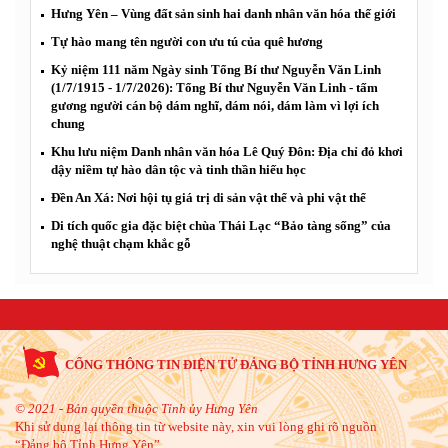
Hưng Yên – Vùng đất sản sinh hai danh nhân văn hóa thế giới
Tự hào mang tên người con ưu tú của quê hương
Kỷ niệm 111 năm Ngày sinh Tổng Bí thư Nguyễn Văn Linh
(1/7/1915 - 1/7/2026): Tổng Bí thư Nguyễn Văn Linh - tấm
gương người cán bộ dám nghĩ, dám nói, dám làm vì lợi ích
chung
Khu lưu niệm Danh nhân văn hóa Lê Quý Đôn: Địa chỉ đỏ khơi
dậy niềm tự hào dân tộc và tinh thần hiếu học
Đền An Xá: Nơi hội tụ giá trị di sản vật thể và phi vật thể
Di tích quốc gia đặc biệt chùa Thái Lạc “Bảo tàng sống” của
nghệ thuật chạm khắc gỗ
CỔNG THÔNG TIN ĐIỆN TỬ ĐẢNG BỘ TỈNH HƯNG YÊN
© 2021 - Bản quyền thuộc Tỉnh ủy Hưng Yên
Khi sử dụng lại thông tin từ website này, xin vui lòng ghi rõ nguồn
“Đảng bộ Tỉnh Hưng Yên”