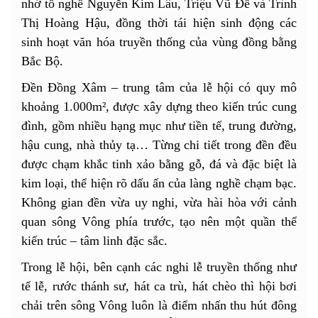
nhớ tổ nghề Nguyễn Kim Lâu, Triệu Vũ Đế và Trình
Thị Hoàng Hậu, đồng thời tái hiện sinh động các
sinh hoạt văn hóa truyền thống của vùng đồng bằng
Bắc Bộ.
Đền Đồng Xâm – trung tâm của lễ hội có quy mô
khoảng 1.000m², được xây dựng theo kiến trúc cung
đình, gồm nhiều hạng mục như tiền tế, trung đường,
hậu cung, nhà thủy tạ… Từng chi tiết trong đền đều
được chạm khắc tinh xảo bằng gỗ, đá và đặc biệt là
kim loại, thể hiện rõ dấu ấn của làng nghề chạm bạc.
Không gian đền vừa uy nghi, vừa hài hòa với cảnh
quan sông Vông phía trước, tạo nên một quần thể
kiến trúc – tâm linh đặc sắc.
Trong lễ hội, bên cạnh các nghi lễ truyền thống như
tế lễ, rước thánh sư, hát ca trù, hát chèo thì hội bơi
chải trên sông Vông luôn là điểm nhấn thu hút đông