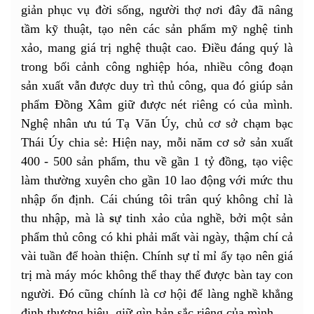
giản phục vụ đời sống, người thợ nơi đây đã nâng
tầm kỹ thuật, tạo nên các sản phẩm mỹ nghệ tinh
xảo, mang giá trị nghệ thuật cao. Điều đáng quý là
trong bối cảnh công nghiệp hóa, nhiều công đoạn
sản xuất vẫn được duy trì thủ công, qua đó giúp sản
phẩm Đồng Xâm giữ được nét riêng có của mình.
Nghệ nhân ưu tú Tạ Văn Úy, chủ cơ sở chạm bạc
Thái Úy chia sẻ: Hiện nay, mỗi năm cơ sở sản xuất
400 - 500 sản phẩm, thu về gần 1 tỷ đồng, tạo việc
làm thường xuyên cho gần 10 lao động với mức thu
nhập ổn định. Cái chúng tôi trân quý không chỉ là
thu nhập, mà là
s
ự tinh xảo của nghề, bởi một sản
phẩm thủ công có khi phải mất vài ngày, thậm chí cả
vài tuần để hoàn thiện. Chính sự tỉ mỉ ấy tạo nên giá
trị mà máy móc không thể thay thế được bàn tay con
người. Đó cũng chính là cơ hội để làng nghề khẳng
định thương hiệu, giữ gìn bản sắc riêng của mình.