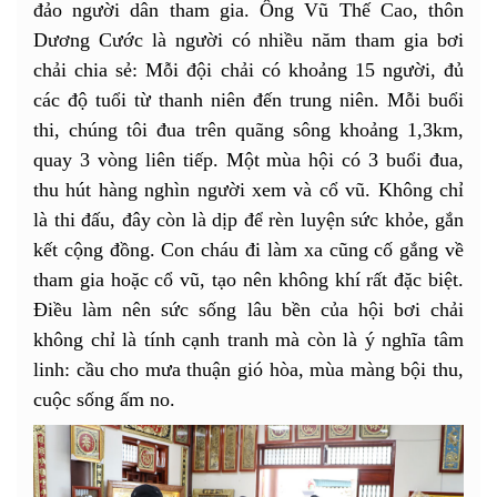
đảo người dân tham gia. Ông Vũ Thế Cao, thôn
Dương Cước là người có nhiều năm tham gia bơi
chải chia sẻ: Mỗi đội chải có khoảng 15 người, đủ
các độ tuổi từ thanh niên đến trung niên. Mỗi buổi
thi, chúng tôi đua trên quãng sông khoảng 1,3km,
quay 3 vòng liên tiếp. Một mùa hội có 3 buổi đua,
thu hút hàng nghìn người xem và cổ vũ. Không chỉ
là thi đấu, đây còn là dịp để rèn luyện sức khỏe, gắn
kết cộng đồng. Con cháu đi làm xa cũng cố gắng về
tham gia hoặc cổ vũ, tạo nên không khí rất đặc biệt.
Điều làm nên sức sống lâu bền của hội bơi chải
không chỉ là tính cạnh tranh mà còn là ý nghĩa tâm
linh: cầu cho mưa thuận gió hòa, mùa màng bội thu,
cuộc sống ấm no.