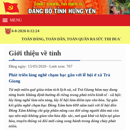
6-8-2026 6:12:25
TOÀN ĐẢNG, TOÀN DÂN, TOÀN QUÂN RA SỨC THI ĐUA THỰC HIỆN 
Giới thiệu về tỉnh
Đăng ngày: 15/05/2026 - Lượt xem: 707
Phát triển làng nghề chạm bạc gắn với lễ hội ở xã Trà
Giang
Từ một miền quê giàu trầm tích lịch sử, xã Trà Giang hôm nay đang
từng bước khẳng định hướng đi riêng trong phát triển kinh tế - xã hội:
lấy làng nghề làm nền tảng, lấy lễ hội làm điểm tựa văn hóa. Sự gắn
kết giữa nghề chạm bạc Đồng Xâm hơn 600 năm tuổi với lễ hội đền
Đồng Xâm không chỉ góp phần nâng cao đời sống người dân mà còn
tạo nên một không gian văn hóa đặc sắc, nơi quá khứ và hiện tại giao
hòa, truyền thống và đổi mới cùng song hành trong dòng chảy phát
triển.