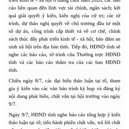
triển kinh tế - xã hội 6 tháng cuối năm 2026; các báo
cáo liên quan đến lĩnh vực tài chính, ngân sách; kết
quả giải quyết ý kiến, kiến nghị của cử tri; các tờ
trình, dự thảo nghị quyết về chủ trương đầu tư một
số dự án, công trình cấp thiết và về cơ chế, chính
sách thúc đẩy phát triển kinh tế - xã hội, bảo đảm an
sinh xã hội trên địa bàn tỉnh. Tiếp đó, HĐND tỉnh sẽ
nghe các báo cáo, tờ trình của Thường trực HĐND
tỉnh và các báo cáo thẩm tra của các ban HĐND
tỉnh.
Chiều ngày 8/7, các đại biểu thảo luận tại tổ, tham
gia ý kiến vào các văn bản trình kỳ họp và đăng ký
nội dung phát biểu, chất vấn tại hội trường vào ngày
9/7.
Ngày 9/7, HĐND tỉnh nghe báo cáo tổng hợp ý kiến
thảo luận tại tổ; tiến hành phiên chất vấn, trả lời chất