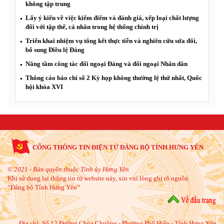
không tập trung
Lấy ý kiến về việc kiểm điểm và đánh giá, xếp loại chất lượng
đối với tập thể, cá nhân trong hệ thống chính trị
Triển khai nhiệm vụ tổng kết thực tiễn và nghiên cứu sửa đổi,
bổ sung Điều lệ Đảng
Nâng tầm công tác đối ngoại Đảng và đối ngoại Nhân dân
Thông cáo báo chí số 2 Kỳ họp không thường lệ thứ nhất, Quốc
hội khóa XVI
CỔNG THÔNG TIN ĐIỆN TỬ ĐẢNG BỘ TỈNH HƯNG YÊN
© 2021 - Bản quyền thuộc Tỉnh ủy Hưng Yên
Khi sử dụng lại thông tin từ website này, xin vui lòng ghi rõ nguồn
“Đảng bộ Tỉnh Hưng Yên”
Địa chỉ:
Số 12 Đường Chùa Chuông - Phường Phố Hiến - Tỉnh Hưng Yên