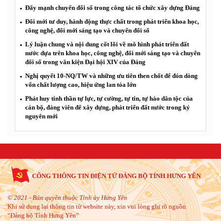
Đẩy mạnh chuyển đổi số trong công tác tổ chức xây dựng Đảng
Đổi mới tư duy, hành động thực chất trong phát triển khoa học,
công nghệ, đổi mới sáng tạo và chuyển đổi số
Lý luận chung và nội dung cốt lõi về mô hình phát triển đất
nước dựa trên khoa học, công nghệ, đổi mới sáng tạo và chuyển
đổi số trong văn kiện Đại hội XIV của Đảng
Nghị quyết 10-NQ/TW và những ưu tiên then chốt để đón dòng
vốn chất lượng cao, hiệu ứng lan tỏa lớn
Phát huy tinh thần tự lực, tự cường, tự tin, tự hào dân tộc của
cán bộ, đảng viên để xây dựng, phát triển đất nước trong kỷ
nguyên mới
CỔNG THÔNG TIN ĐIỆN TỬ ĐẢNG BỘ TỈNH HƯNG YÊN
© 2021 - Bản quyền thuộc Tỉnh ủy Hưng Yên
Khi sử dụng lại thông tin từ website này, xin vui lòng ghi rõ nguồn
“Đảng bộ Tỉnh Hưng Yên”