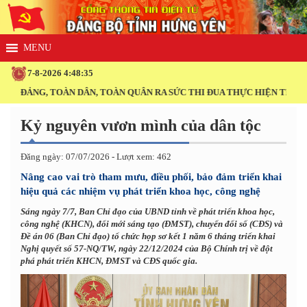
7-8-2026 4:48:36
ÀN DÂN, TOÀN QUÂN RA SỨC THI ĐUA THỰC HIỆN THẮNG LỢI NGHỊ QU
Kỷ nguyên vươn mình của dân tộc
Đăng ngày: 07/07/2026 - Lượt xem: 462
Nâng cao vai trò tham mưu, điều phối, bảo đảm triển khai
hiệu quả các nhiệm vụ phát triển khoa học, công nghệ
Sáng ngày 7/7, Ban Chỉ đạo của UBND tỉnh về phát triển khoa học,
công nghệ (KHCN), đổi mới sáng tạo (ĐMST), chuyển đổi số (CĐS) và
Đề án 06 (Ban Chỉ đạo) tổ chức họp sơ kết 1 năm 6 tháng triển khai
Nghị quyết số 57-NQ/TW, ngày 22/12/2024 của Bộ Chính trị về đột
phá phát triển KHCN, ĐMST và CĐS quốc gia.