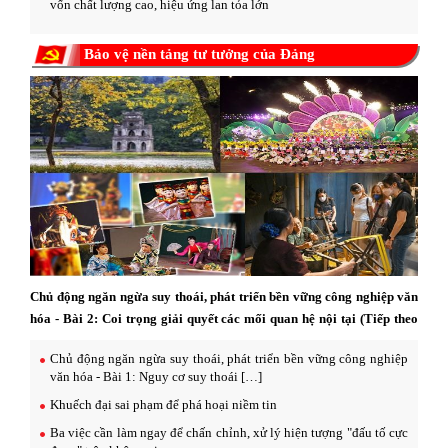
vốn chất lượng cao, hiệu ứng lan tỏa lớn
Bảo vệ nền tảng tư tưởng của Đảng
Chủ động ngăn ngừa suy thoái, phát triển bền vững công nghiệp văn
hóa - Bài 2: Coi trọng giải quyết các mối quan hệ nội tại (Tiếp theo
và hết)
Chủ động ngăn ngừa suy thoái, phát triển bền vững công nghiệp
văn hóa - Bài 1: Nguy cơ suy thoái […]
Khuếch đại sai phạm để phá hoại niềm tin
Ba việc cần làm ngay để chấn chỉnh, xử lý hiện tượng "đấu tố cực