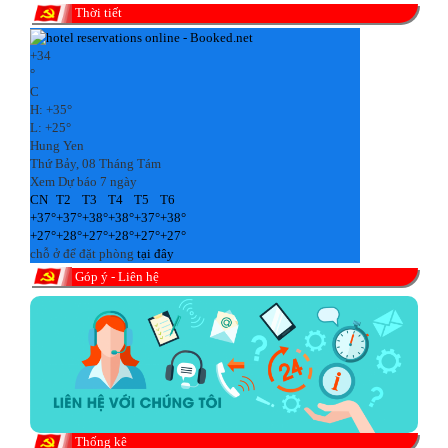
Thời tiết
+
34
°
C
H:
+
35°
L:
+
25°
Hung Yen
Thứ Bảy, 08 Tháng Tám
Xem Dự báo 7 ngày
CN
T2
T3
T4
T5
T6
+
37°
+
37°
+
38°
+
38°
+
37°
+
38°
+
27°
+
28°
+
27°
+
28°
+
27°
+
27°
chỗ ở để đặt phòng
tại đây
Góp ý - Liên hệ
Thống kê