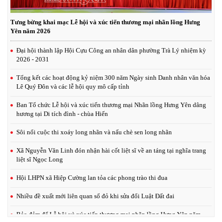
Tưng bừng khai mạc Lễ hội và xúc tiến thương mại nhãn lồng Hưng
Yên năm 2026
Đại hội thành lập Hội Cựu Công an nhân dân phường Trà Lý nhiệm kỳ
2026 - 2031
Tổng kết các hoạt động kỷ niệm 300 năm Ngày sinh Danh nhân văn hóa
Lê Quý Đôn và các lễ hội quy mô cấp tỉnh
Ban Tổ chức Lễ hội và xúc tiến thương mại Nhãn lồng Hưng Yên dâng
hương tại Di tích đình - chùa Hiến
Sôi nổi cuộc thi xoáy long nhãn và nấu chè sen long nhãn
Xã Nguyễn Văn Linh đón nhận hài cốt liệt sĩ về an táng tại nghĩa trang
liệt sĩ Ngọc Long
Hội LHPN xã Hiệp Cường lan tỏa các phong trào thi đua
Nhiều đề xuất mới liên quan sổ đỏ khi sửa đổi Luật Đất đai
Bảo đảm để Lễ hội và xúc tiến thương mại nhãn lồng Hưng Yên năm