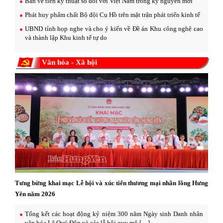
Bàn về tiền kỹ thuật số đối với Việt Nam trong kỷ nguyên mới
Phát huy phẩm chất Bộ đội Cụ Hồ trên mặt trận phát triển kinh tế
UBND tỉnh họp nghe và cho ý kiến về Đề án Khu công nghệ cao
và thành lập Khu kinh tế tự do
Văn hóa - Xã hội
Tưng bừng khai mạc Lễ hội và xúc tiến thương mại nhãn lồng Hưng
Yên năm 2026
Tổng kết các hoạt động kỷ niệm 300 năm Ngày sinh Danh nhân
văn hóa Lê Quý Đôn và các lễ hội quy mô […]