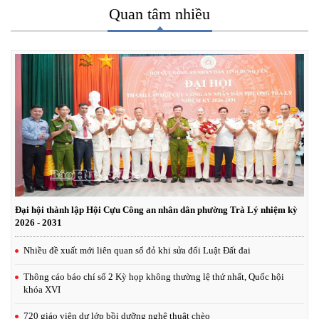
2026 diễn ra an toàn, thành công
Quan tâm nhiều
Công bố quyết định giải thể, tổ chức lại Ban Chỉ huy Phòng thủ khu vực
thành Trung đoàn Bộ binh
Đại hội thành lập Hội Cựu Công an nhân dân phường Trà Lý nhiệm kỳ
2026 - 2031
Nhiều đề xuất mới liên quan sổ đỏ khi sửa đổi Luật Đất đai
Thông cáo báo chí số 2 Kỳ họp không thường lệ thứ nhất, Quốc hội
khóa XVI
720 giáo viên dự lớp bồi dưỡng nghệ thuật chèo