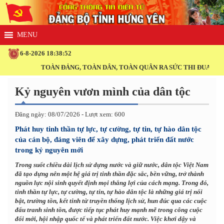
6-8-2026 18:38:54
OÀN ĐẢNG, TOÀN DÂN, TOÀN QUÂN RA SỨC THI ĐUA THỰC HIỆN THẮNG
Kỷ nguyên vươn mình của dân tộc
Đăng ngày: 08/07/2026 - Lượt xem: 600
Phát huy tinh thần tự lực, tự cường, tự tin, tự hào dân tộc
của cán bộ, đảng viên để xây dựng, phát triển đất nước
trong kỷ nguyên mới
Trong suốt chiều dài lịch sử dựng nước và giữ nước, dân tộc Việt Nam
đã tạo dựng nên một hệ giá trị tinh thần đặc sắc, bền vững, trở thành
nguồn lực nội sinh quyết định mọi thắng lợi của cách mạng. Trong đó,
tinh thần tự lực, tự cường, tự tin, tự hào dân tộc là những giá trị nổi
bật, trường tồn, kết tinh từ truyền thống lịch sử, hun đúc qua các cuộc
đấu tranh sinh tồn, được tiếp tục phát huy mạnh mẽ trong công cuộc
đổi mới, hội nhập quốc tế và phát triển đất nước. Việc khơi dậy và