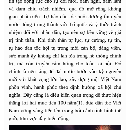
tin tạo động lực cho sự đổi mới, dám nghĩ, dám làm
và dám chịu trách nhiệm, qua đó mở rộng không
gian phát triển. Tự hào dân tộc nuôi dưỡng tình yêu
nước, lòng trung thành với Tổ quốc và ý thức trách
nhiệm đối với nhân dân, tạo nên sự bền vững về giá
trị tinh thần. Khi tinh thần tự lực, tự cường, tự tin,
tự hào dân tộc hội tụ trong mỗi cán bộ, đảng viên,
sức mạnh ấy không chỉ lan tỏa trong hệ thống chính
trị, mà còn truyền cảm hứng cho toàn xã hội. Đó
chính là nền tảng để đất nước bước vào kỷ nguyên
mới với khát vọng lớn lao, xây dựng một Việt Nam
phồn vinh, hạnh phúc theo định hướng xã hội chủ
nghĩa. Đây cũng là điều kiện quan trọng để thực hiện
thắng lợi hai mục tiêu 100 năm(1), đưa dân tộc Việt
Nam vững vàng tiến lên trong bối cảnh tình hình thế
giới, khu vực đầy biến động.