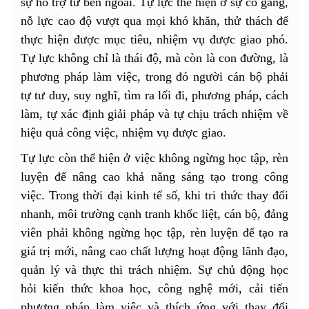
sự hỗ trợ từ bên ngoài. Tự lực thể hiện ở sự cố gắng,
nỗ lực cao độ vượt qua mọi khó khăn, thử thách để
thực hiện được mục tiêu, nhiệm vụ được giao phó.
Tự lực không chỉ là thái độ, mà còn là con đường, là
phương pháp làm việc, trong đó người cán bộ phải
tự tư duy, suy nghĩ, tìm ra lối đi, phương pháp, cách
làm, tự xác định giải pháp và tự chịu trách nhiệm về
hiệu quả công việc, nhiệm vụ được giao.
Tự lực còn thể hiện ở việc không ngừng học tập, rèn
luyện để nâng cao khả năng sáng tạo trong công
việc. Trong thời đại kinh tế số, khi tri thức thay đổi
nhanh, môi trường cạnh tranh khốc liệt, cán bộ, đảng
viên phải không ngừng học tập, rèn luyện để tạo ra
giá trị mới, nâng cao chất lượng hoạt động lãnh đạo,
quản lý và thực thi trách nhiệm. Sự chủ động học
hỏi kiến thức khoa học, công nghệ mới, cải tiến
phương pháp làm việc và thích ứng với thay đổi