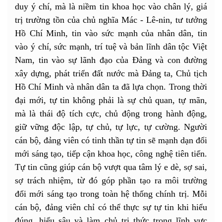
duy ý chí, mà là niềm tin khoa học vào chân lý, giá
trị trường tồn của chủ nghĩa Mác - Lê-nin, tư tưởng
Hồ Chí Minh, tin vào sức mạnh của nhân dân, tin
vào ý chí, sức mạnh, trí tuệ và bản lĩnh dân tộc Việt
Nam, tin vào sự lãnh đạo của Đảng và con đường
xây dựng, phát triển đất nước mà Đảng ta, Chủ tịch
Hồ Chí Minh và nhân dân ta đã lựa chọn. Trong thời
đại mới, tự tin không phải là sự chủ quan, tự mãn,
mà là thái độ tích cực, chủ động trong hành động,
giữ vững độc lập, tự chủ, tự lực, tự cường. Người
cán bộ, đảng viên có tinh thần tự tin sẽ mạnh dạn đổi
mới sáng tạo, tiếp cận khoa học, công nghệ tiên tiến.
Tự tin cũng giúp cán bộ vượt qua tâm lý e dè, sợ sai,
sợ trách nhiệm, từ đó góp phần tạo ra môi trường
đổi mới sáng tạo trong toàn hệ thống chính trị. Mỗi
cán bộ, đảng viên chỉ có thể thực sự tự tin khi hiểu
đúng, hiểu sâu và làm chủ tri thức trong lĩnh vực