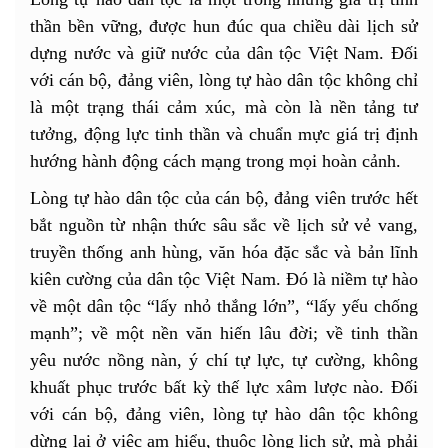
thần bền vững, được hun đúc qua chiều dài lịch sử
dựng nước và giữ nước của dân tộc Việt Nam. Đối
với cán bộ, đảng viên, lòng tự hào dân tộc không chỉ
là một trạng thái cảm xúc, mà còn là nền tảng tư
tưởng, động lực tinh thần và chuẩn mực giá trị định
hướng hành động cách mạng trong mọi hoàn cảnh.
Lòng tự hào dân tộc của cán bộ, đảng viên trước hết
bắt nguồn từ nhận thức sâu sắc về lịch sử vẻ vang,
truyền thống anh hùng, văn hóa đặc sắc và bản lĩnh
kiên cường của dân tộc Việt Nam. Đó là niềm tự hào
về một dân tộc “lấy nhỏ thắng lớn”, “lấy yếu chống
mạnh”; về một nền văn hiến lâu đời; về tinh thần
yêu nước nồng nàn, ý chí tự lực, tự cường, không
khuất phục trước bất kỳ thế lực xâm lược nào. Đối
với cán bộ, đảng viên, lòng tự hào dân tộc không
dừng lại ở việc am hiểu, thuộc lòng lịch sử, mà phải