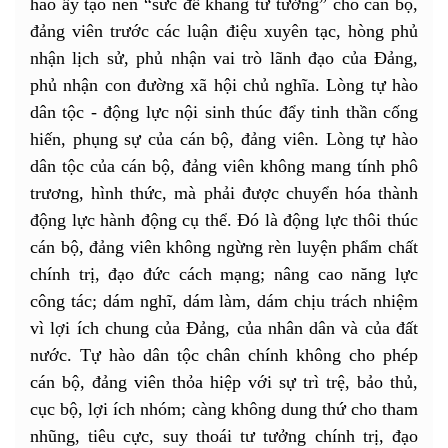
hào ấy tạo nên “sức đề kháng tư tưởng” cho cán bộ,
đảng viên trước các luận điệu xuyên tạc, hòng phủ
nhận lịch sử, phủ nhận vai trò lãnh đạo của Đảng,
phủ nhận con đường xã hội chủ nghĩa. Lòng tự hào
dân tộc - động lực nội sinh thúc đẩy tinh thần cống
hiến, phụng sự của cán bộ, đảng viên. Lòng tự hào
dân tộc của cán bộ, đảng viên không mang tính phô
trương, hình thức, mà phải được chuyển hóa thành
động lực hành động cụ thể. Đó là động lực thôi thúc
cán bộ, đảng viên không ngừng rèn luyện phẩm chất
chính trị, đạo đức cách mạng; nâng cao năng lực
công tác; dám nghĩ, dám làm, dám chịu trách nhiệm
vì lợi ích chung của Đảng, của nhân dân và của đất
nước. Tự hào dân tộc chân chính không cho phép
cán bộ, đảng viên thỏa hiệp với sự trì trệ, bảo thủ,
cục bộ, lợi ích nhóm; càng không dung thứ cho tham
nhũng, tiêu cực, suy thoái tư tưởng chính trị, đạo